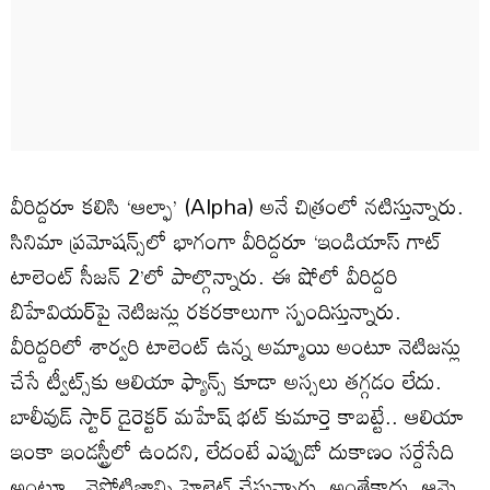
వీరిద్దరూ కలిసి ‘ఆల్ఫా’ (Alpha) అనే చిత్రంలో నటిస్తున్నారు.
సినిమా ప్రమోషన్స్‌లో భాగంగా వీరిద్దరూ ‘ఇండియాస్ గాట్
టాలెంట్ సీజన్ 2’లో పాల్గొన్నారు. ఈ షో‌లో వీరిద్దరి
బిహేవియర్‌పై నెటిజన్లు రకరకాలుగా స్పందిస్తున్నారు.
వీరిద్దరిలో శార్వరి టాలెంట్ ఉన్న అమ్మాయి అంటూ నెటిజన్లు
చేసే ట్వీట్స్‌కు ఆలియా ఫ్యాన్స్ కూడా అస్సలు తగ్గడం లేదు.
బాలీవుడ్ స్టార్ డైరెక్టర్ మహేష్ భట్ కుమార్తె కాబట్టే.. ఆలియా
ఇంకా ఇండస్ట్రీలో ఉందని, లేదంటే ఎప్పుడో దుకాణం సర్దేసేది
అంటూ.. నెపోటిజాన్ని హైలెట్ చేస్తున్నారు. అంతేకాదు, ఆమె