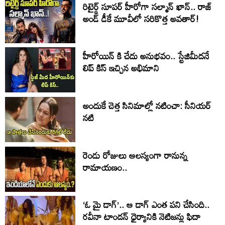
రిటైర్డ్ సూపర్ హీరోగా సల్మాన్ ఖాన్.. రాజ్
అండ్ డీకే మూవీలో సరికొత్త అవతార్!
హీరోయిన్ కి చేదు అనుభవం.. స్టేజిమీదనే
లిప్ కిస్ ఇచ్చిన అభిమాని
అందుకే చెత్త సినిమాల్లో నటించా: సీనియర్
నటి
రెండు రోజులు ఆలస్యంగా రానున్న
రామాయణం..
‘ఓ మై డాగ్’.. ఆ డాగ్ ఎంత పని చేసింది..
రవీనా టాండన్ ధైర్యానికి నెటిజన్లు ఫిదా