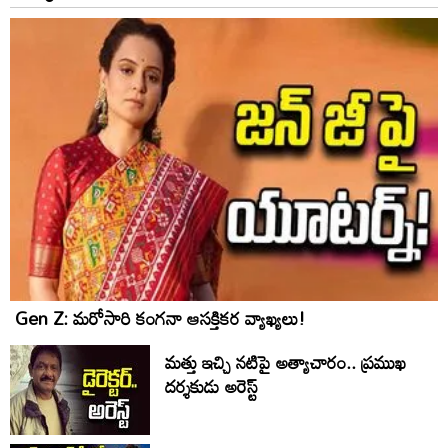
Gen Z: మరోసారి కంగనా ఆసక్తికర వ్యాఖ్యలు!
మ‌త్తు ఇచ్చి న‌టిపై అత్యాచారం.. ప్ర‌ముఖ
ద‌ర్శ‌కుడు అరెస్ట్‌