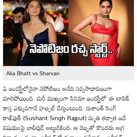
Alia Bhatt vs Sharvari
ఏ ఇండస్ట్రీలోనైనా నెపోటిజం అనేది సర్వసాధారణంగా
మారిపోయింది. మరీ ముఖ్యంగా సినిమా ఇండస్ట్రీలో ఈ టాపిక్
కాస్త ఎక్కువగానే హల్చల్ చేస్తుంటుంది. సుశాంత్ సింగ్
రాజ్‌ఫుత్ (Sushant Singh Rajput) మృతి తర్వాత ఇదే
విషయంపై బాలీవుడ్ అట్టుడికింది. ఆ దెబ్బతో కొందరు అగ్ర