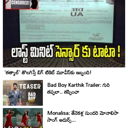
'తత్కాల్' తొలగిస్తే బిగ్ టికెట్ మూవీస్‌కు ఇబ్బంది!
Bad Boy Karthik Trailer: గురి
తప్పలా.. తప్పించా
Monalisa: తేనెకళ్ల సుందరి మోనాలిసా
సాంగ్ అదుర్స్...