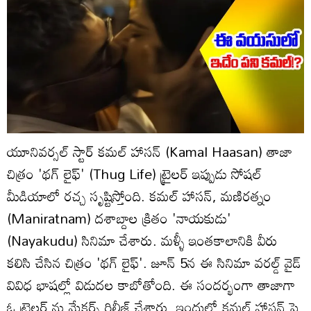
యూనివర్సల్ స్టార్ కమల్ హాసన్ (Kamal Haasan) తాజా
చిత్రం 'థగ్ లైఫ్' (Thug Life) ట్రైలర్ ఇప్పుడు సోషల్
మీడియాలో రచ్చ సృష్టిస్తోంది. కమల్ హాసన్, మణిరత్నం
(Maniratnam) దశాబ్దాల క్రితం 'నాయకుడు'
(Nayakudu) సినిమా చేశారు. మళ్ళీ ఇంతకాలానికి వీరు
కలిసి చేసిన చిత్రం 'థగ్ లైఫ్'. జూన్ 5న ఈ సినిమా వరల్డ్ వైడ్
వివిధ భాషల్లో విడుదల కాబోతోంది. ఈ సందర్భంగా తాజాగా
ఓ ట్రైలర్ ను మేకర్స్ రిలీజ్ చేశారు. ఇందులో కమల్ హాసన్ పై