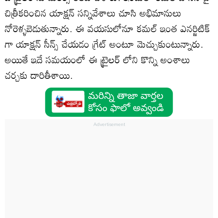
చిత్రీకరించిన యాక్షన్ సన్నివేశాలు చూసి అభిమానులు
నోరెళ్ళబెడుతున్నారు. ఈ వయసులోనూ కమల్ ఇంత ఎనర్జిటిక్
గా యాక్షన్ సీన్స్ చేయడం గ్రేట్ అంటూ మెచ్చుకుంటున్నారు.
అయితే ఇదే సమయంలో ఈ ట్రైలర్ లోని కొన్ని అంశాలు
చర్చకు దారితీశాయి.