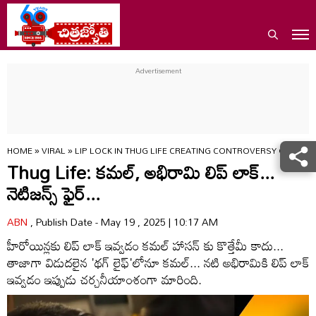
HOME
»
VIRAL
»
LIP LOCK IN THUG LIFE CREATING CONTROVERSY OM
Thug Life: కమల్, అభిరామి లిప్ లాక్...
నెటిజన్స్ ఫైర్...
ABN
, Publish Date - May 19 , 2025 | 10:17 AM
హీరోయిన్లకు లిప్ లాక్ ఇవ్వడం కమల్ హాసన్ కు కొత్తేమీ కాదు...
తాజాగా విడుదలైన 'థగ్ లైఫ్'లోనూ కమల్... నటి అభిరామికి లిప్ లాక్
ఇవ్వడం ఇప్పుడు చర్చనీయాంశంగా మారింది.