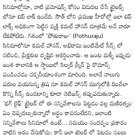
సినిమాల్లోనూ, వాటి ప్రమోషన్స్ కోసం విడుదల చేసే ట్రైలర్స్
లోనూ లిప్ లాక్ ఉండేది. సౌత్ లోని ప్రముఖ హీరోల్లో ఇలా లిప్
లాక్స్ అధికంగా పెట్టిన వ్యక్తి కమల్ హాసన్ మాత్రమే అనే వారూ
లేకపోలేదు. గతంలో 'పోతురాజు' (Pothuraju)
సినిమాలోనూ కమల్ హాసన్, అభిరామి ఇంటిమేట్ సీన్స్ లో
నటించి, ప్రేక్షకుల దృష్టిని ఆకర్షించారు. ఆ జంట మళ్ళీ ఇప్పుడు
ఇంత కాలానికి ఆ స్థాయిలో సిల్వర్ స్క్రీన్ పై రొమాన్స్
పండించడం చర్చనీయాంశంగా మారింది. అలానే నాలుగు
పదుల వయసున్న త్రిష నూ కమల్ హాసన్ ముగ్గులోకి దించేలా
కొన్ని సీన్స్ ఉండటాన్ని కూడా నెటిజన్స్ తప్పుపడుతున్నారు.
'థగ్ లైఫ్' ట్రైలర్ లో ఈ సన్నివేశాలను పెట్టడం వల్ల మణిరత్నం
ఏం చెప్పదల్చుకున్నాడో అర్థం కావడంలేదని, ఇలాంటి
సన్నివేశాలు సినిమాలో ఉంటే... సమయం సందర్భం ప్రకారం
వాటిని అర్థం చేసుకోచ్చు కానీ ఇలా ట్రైలర్ లో పెట్టడం సబబు