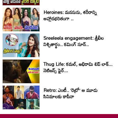
Heroines: మనసును, శరీరాన్ని
ఆహ్లాదభరితంగా ..
Sreeleela engagement: శ్రీలీల
నిశ్చితార్థం.. కమింగ్‌ సూన్‌..
Thug Life: కమల్, అభిరామి లిప్ లాక్...
నెటిజన్స్ ఫైర్...
Retro: ఎంటీ.. ‘రెట్రో’ ఆ మూడు
సినిమాలకు కాపీనా