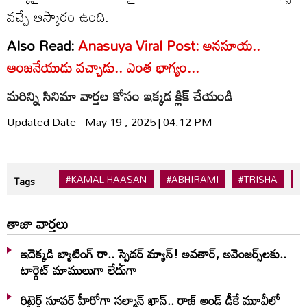
వచ్చే ఆస్కారం ఉంది.
Also Read:
Anasuya Viral Post: అనసూయ..
ఆంజనేయుడు వచ్చాడు.. ఎంత భాగ్యం...
మరిన్ని సినిమా వార్తల కోసం ఇక్కడ క్లిక్ చేయండి
Updated Date - May 19 , 2025 | 04:12 PM
#KAMAL HAASAN
#ABHIRAMI
#TRISHA
#
Tags
తాజా వార్తలు
ఇదెక్క‌డి బ్యాటింగ్ రా.. స్పైడ‌ర్ మ్యాన్‌! అవ‌తార్‌, అవెంజ‌ర్స్‌ల‌కు..
టార్గెట్ మాములుగా లేదుగా
రిటైర్డ్ సూపర్ హీరోగా సల్మాన్ ఖాన్.. రాజ్ అండ్ డీకే మూవీలో