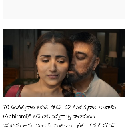
70 సంవత్సరాల కమల్ హాసన్ 42 సంవత్సరాల అభిరామి
(Abhirami)కి లిప్ లాక్ ఇవ్వడాన్ని చాలామంది
విమర్శిస్తున్నారు. నిజానికి కొంతకాలం క్రితం కమల్ హాసన్