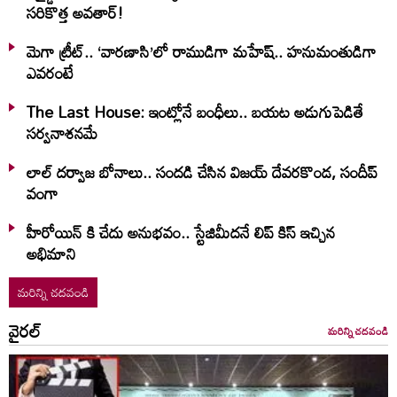
సరికొత్త అవతార్!
మెగా ట్రీట్.. ‘వారణాసి’లో రాముడిగా మహేష్.. హనుమంతుడిగా
ఎవరంటే
The Last House: ఇంట్లోనే బంధీలు.. బయట అడుగుపెడితే
సర్వనాశనమే
లాల్ ద‌ర్వాజ‌ బోనాలు.. సంద‌డి చేసిన విజ‌య్ దేవ‌ర‌కొండ‌, సందీప్
వంగా
హీరోయిన్ కి చేదు అనుభవం.. స్టేజిమీదనే లిప్ కిస్ ఇచ్చిన
అభిమాని
మరిన్ని చదవండి
వైరల్
మరిన్ని చదవండి