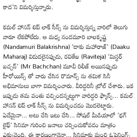
కాద'ని విమర్శిస్తున్నారు.
కమల్ హాసన్ లిప్ లాక్ సీన్స్ ను విమర్శిస్తున్న వారిలో తెలుగు
వారూ లేకపోలేదు. ఆ మధ్య నందమూరి బాలకృష్ణ
(Nandamuri Balakrishna) 'డాకు మహారాజ్' (Daaku
Maharaj) విడుదలైనప్పుడు, రవితేజ (Raviteja) 'మిస్టర్
బచ్చన్' (Mr Bachchan) మూవీ రిలీజ్ అయినప్పుడు
హీరోయిన్స్ తో వారు చేసిన రొమాన్స్ ను తమిళ సినీ
అభిమానులు బాగా విమర్శించారు. వీరిద్దరినీ ట్రోల్ చేశారు. ఇక
ఇప్పుడు తమ వంతు వచ్చిందన్నట్టుగా వారిద్దరి ఫ్యాన్స్... కమల్
హాసన్ లిప్ లాక్ సీన్స్ ను విమర్శించడం మొదలెట్టారు.
ఏదేమైనా... అటు చేసి ఇటు చేసి... సోషల్ మీడియాలో 'థగ్
లైఫ్' సినిమా గురించి జనాలు చర్చించుకోవడం మాత్రం
ఎక్కువైంది. ఈ కారణంగానైనా... సినిమాకు మంచి ఓపెనింగ్స్