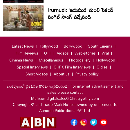
Irumudi: ‘ఇరుముడి’ నుంచి సెకండ్
సింగిల్ సాంగ్ వచ్చేసింది
Latest News
Tollywood
Bollywood
South Cinema
Film Reviews
OTT
Videos
Web-stories
Viral
Cinema News
Miscellaneous
Photogallery
Hollywood
Special Interviews
OHRK Film Interviews
Oldies
Short Videos
About us
Privacy policy
అంతర్జాలంలో ప్రకటనల కొరకు సంప్రదించండి
|
For internet advertisement and
sales please contact
Mailicon digitalsales@Chitrajyothy.com
Copyright © and Trade Mark Notice owned by or licensed to
Aamoda Publications PVT Ltd.