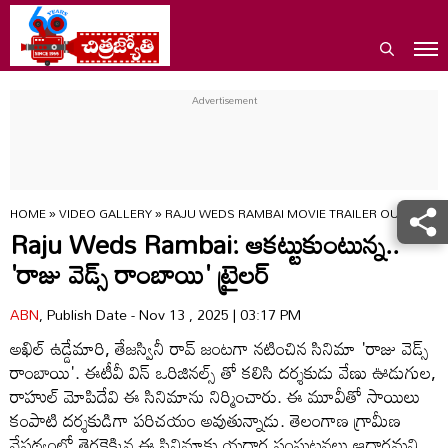
HOME
»
VIDEO GALLERY
»
RAJU WEDS RAMBAI MOVIE TRAILER OUT ONAV
Raju Weds Rambai: ఆకట్టుకుంటున్న..
'రాజు వెడ్స్ రాంబాయి' ట్రైలర్
ABN
, Publish Date - Nov 13 , 2025 | 03:17 PM
అఖిల్ ఉడ్డేమారి, తేజస్వినీ రావ్ జంటగా నటించిన సినిమా 'రాజు వెడ్స్
రాంబాయి'. ఈటీవీ విన్ ఒరిజినల్స్ తో కలిసి దర్శకుడు వేణు ఊడుగుల,
రాహుల్ మోపిదేవి ఈ సినిమాను నిర్మించారు. ఈ మూవీతో సాయిలు
కంపాటి దర్శకుడిగా పరిచయం అవుతున్నాడు. తెలంగాణ గ్రామీణ
నేపథ్యంలో తెరకెక్కిన ఈ సినిమాకు యదార్థ సంఘటనలు ఆధారమని