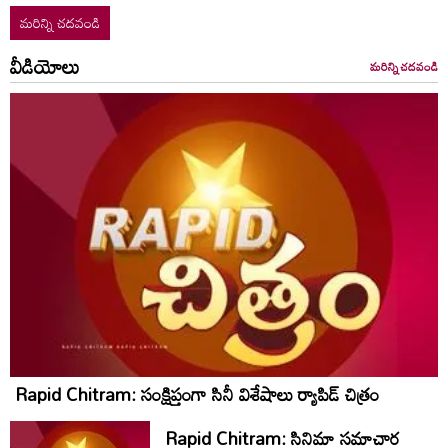
మరిన్ని చదవండి
వీడియోలు
మరిన్ని చదవండి
Rapid Chitram: సంక్షిప్తంగా సినీ విశేషాలు ర్యాపిడ్ చిత్రం
Rapid Chitram: సినిమా సమాచార