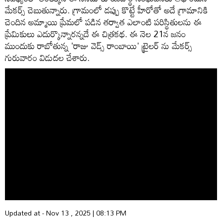
మేకర్స్ చెబుతున్నారు. గ్రామంలో డప్పు కొట్టే హీరోతో అదే గ్రామానికి
చెందిన అమ్మాయి ప్రేమలో పడిన తర్వాత ఎలాంటి పరిస్థితులను ఈ
ప్రేమికులు ఎదుర్కొన్నారన్నదే ఈ చిత్రకథ. ఈ నెల 21న జనం
ముందుకు రాబోతున్న 'రాజు వెడ్స్ రాంబాయి' ట్రైలర్ ను మేకర్స్
గురువారం విడుదల చేశారు.
Updated at - Nov 13 , 2025 | 08:13 PM