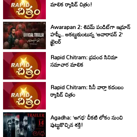
మాలిక ర్యాపిడ్ చిత్రం!
Awarapan 2: శివమ్ పండిట్‌గా ఇమ్రాన్
హష్మీ.. ఆకట్టుకుంటున్న ‘ఆవారాపన్ 2’
ట్రైలర్
Rapid Chitram: ప్రపంచ సినిమా
సమాచార మాలిక
Rapid Chitram: సినీ వార్తా కదంబం
ర్యాపిడ్ చిత్రం
Agadha: ‘అగధ’ చీకటి లోకం నుంచి
పుట్టుకొచ్చిన శక్తి!