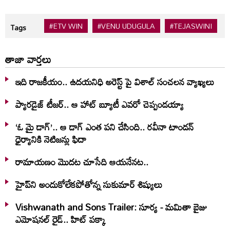
#ETV WIN
#VENU UDUGULA
#TEJASWINI
Tags
తాజా వార్తలు
ఇది రాజకీయం.. ఉదయనిధి అరెస్ట్ పై విశాల్ సంచలన వ్యాఖ్యలు
ప్యారడైజ్ టీజర్.. ఆ హాట్ బ్యూటీ ఎవరో చెప్పండయ్యా
‘ఓ మై డాగ్’.. ఆ డాగ్ ఎంత పని చేసింది.. రవీనా టాండన్
ధైర్యానికి నెటిజన్లు ఫిదా
రామాయణం మొదట చూసేది ఆయనేనట..
హైప్‌ని అందుకోలేకపోతోన్న సుకుమార్ శిష్యులు
Vishwanath and Sons Trailer: సూర్య - మమితా బైజు
ఎమోషనల్ రైడ్.. హిట్ పక్కా