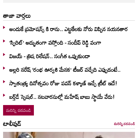
తాజా వార్తలు
అందుకే ప్రమోషన్స్ కి రాను.. ఎట్టకేలకు నోరు విప్పిన నయనతార
‘స్పిరిట్’ అద్భుతంగా వస్తోంది - సందీప్ రెడ్డి వంగా
విజయ్ - త్రిష రిలేషన్.. సంగీత ఒప్పుకుందా
అల్లరి నరేష్ ‘రంభ ఊర్వశి మేనక’ టీజర్ వచ్చేది ఎప్పుడంటే..
స్వాతంత్య్ర దినోత్సవం రోజు పవన్ కళ్యాణ్ ఇచ్చే ట్రీట్ ఇదే!
బర్త్‌‌డే స్పెషల్.. నటవారసుల్లో మహేష్ బాబు స్థాయే వేరు!
మరిన్ని చదవండి
టాలీవుడ్
మరిన్ని చదవండి