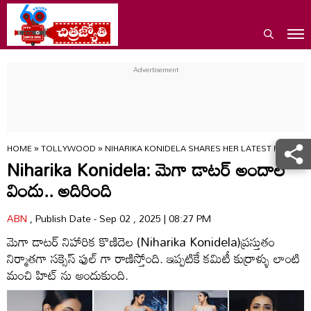
HOME
»
TOLLYWOOD
»
NIHARIKA KONIDELA SHARES HER LATEST PHOTO
Niharika Konidela: మెగా డాటర్ అందాల
విందు.. అదిరింది
ABN
, Publish Date - Sep 02 , 2025 | 08:27 PM
మెగా డాటర్ నిహారిక కొణిదెల (Niharika Konidela)ప్రస్తుతం
నిర్మాతగా సక్సెస్ ఫుల్ గా రాణిస్తోంది. ఇప్పటికే కమిటీ కుర్రాళ్ళు లాంటి
మంచి హిట్ ను అందుకుంది.