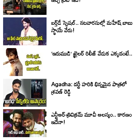
బర్త్‌‌డే స్పెషల్.. నటవారసుల్లో మహేష్ బాబు
స్థాయే వేరు!
‘ఇరుముడి’ ట్రైలర్ రిలీజ్ వేడుక ఎక్కడంటే..
Agadha: డర్టీ హరికి భిన్నమైన పాత్రలో
శ్రవణ్‌ రెడ్డి
ఎన్టీఆర్-త్రివిక్రమ్ మూవీ ఆలస్యం.. కారణం
ఇదేనా!