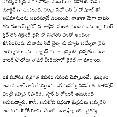
ఇవన్నీ పక్కన పెడితే సోషల్ మీడియాలో నిహారిక యమా
యాక్టివ్ గా ఉంటుంది. నిత్యం ఏదో ఒక ఫోటోషూట్ తో
అభిమానులను అలరిస్తూనే ఉంటుంది. తాజాగా మెగా డాటర్
తన దుబాయ్ డైరీస్ ను అభిమానులతో పంచుకుంది. బ్లూ కలర్
స్లీవ్ లెస్ డిజైనర్ డ్రెస్ లో నిహారిక ఎంతో అందంగా
కనిపించింది. దుబాయ్ సిటీ లైట్స్ కు మ్యాచ్ అయ్యేలా డ్రెస్
అయ్యాను అంటూ క్యాప్షన్ కూడా ఇచ్చింది. ప్రస్తుతం మెగా
డాటర్ ఫోటోలు సోషల్ మీడియాలో వైరల్ గా మారాయి.
ఇక నిహారిక వ్యక్తిగత జీవితం గురించి చెప్పాలంటే.. ప్రస్తుతం
ఆమె సింగిల్ గానే జీవిస్తుంది. ఒక మనస్సు సినిమాతో టాలీవుడ్
ఎంట్రీ ఇచ్చిన నిహారిక.. స్టార్ హీరోయిన్ అవుతుంది
అనుకున్నారు. కానీ, అనుకోని విధంగా ప్రేక్షకులు అమ్మడిని
ఆదరించలేకపోయారు. దీంతో మెగా ఫ్యామిలీ.. చైతన్య