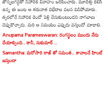
జొన్నలగడ్డతో నిహారిక వివాహం జరిపించారు. మూడేళ్లు కలిసి
ఉన్న ఈ జంట ఆ తరువాత విభేదాల వలన విడిపోయారు.
త్వరలోనే నిహారిక రెండో పెళ్లి చేసుకుంటుందని నాగబాబు
చెప్పుకొచ్చాడు. మరి ఆ సమయం ఎప్పుడు వస్తుందో చూడాలి.
Anupama Parameswaran: రంగస్థలం ముందు నేను
చేయాల్సింది.. కానీ, సుకుమార్ ..
Samantha: మరోసారి రాజ్ తో సమంత.. కావాలనే హింట్
ఇస్తుందా