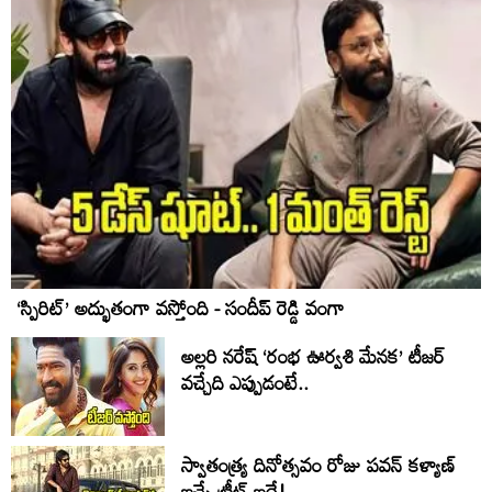
‘స్పిరిట్’ అద్భుతంగా వస్తోంది - సందీప్ రెడ్డి వంగా
అల్లరి నరేష్ ‘రంభ ఊర్వశి మేనక’ టీజర్
వచ్చేది ఎప్పుడంటే..
స్వాతంత్య్ర దినోత్సవం రోజు పవన్ కళ్యాణ్
ఇచ్చే ట్రీట్ ఇదే!