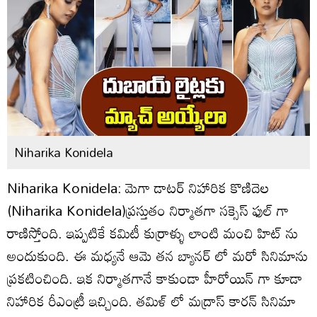
Niharika Konidela
Niharika Konidela: మెగా డాటర్ నిహారిక కొణిదెల
(Niharika Konidela)ప్రస్తుతం నిర్మాతగా సక్సెస్ ఫుల్ గా
రాణిస్తోంది. ఇప్పటికే కమిటీ కుర్రాళ్ళు లాంటి మంచి హిట్ ను
అందుకుంది. ఈ మధ్యనే ఆమె తన బ్యానర్ లో మరో సినిమాను
ప్రకటించింది. ఇక నిర్మాతగానే కాకుండా హీరోయిన్ గా కూడా
నిహారిక రీఎంట్రీ ఇచ్చింది. తమిళ్ లో మద్రాస్ కారన్ సినిమా