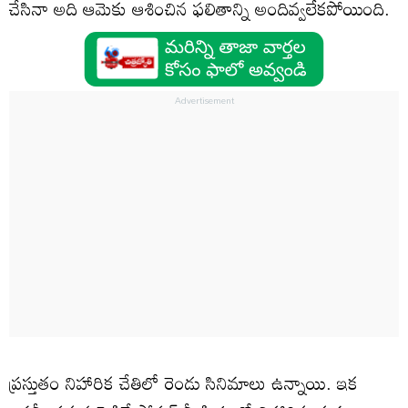
చేసినా అది ఆమెకు ఆశించిన ఫలితాన్ని అందివ్వలేకపోయింది.
ప్రస్తుతం నిహారిక చేతిలో రెండు సినిమాలు ఉన్నాయి. ఇక