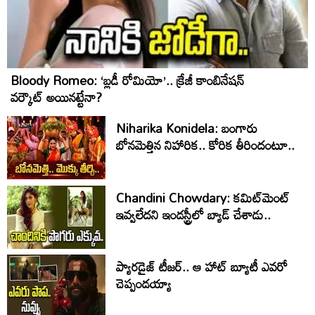
Bloody Romeo: ‘బ్లడీ రోమియో’.. క్రేజీ కాంబినేషన్
వర్కౌట్ అయినట్టేనా?
Niharika Konidela: బంగారు
బోనమెత్తిన నిహారిక.. కోరిక తీరిందంటూ..
Chandini Chowdary: కమిట్‌మెంట్
ఇవ్వలేదని ఇండస్ట్రీలో బ్యాడ్ చేశాడు..
ప్యారడైజ్ టీజర్.. ఆ హాట్ బ్యూటీ ఎవరో
చెప్పండయ్యా