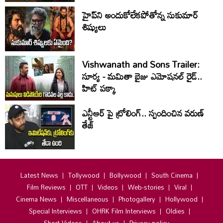
హైప్‌ని అందుకోలేకపోతోన్న సుకుమార్
శిష్యులు
Vishwanath and Sons Trailer:
సూర్య - మమితా బైజు ఎమోషనల్ రైడ్..
హిట్ పక్కా
ఎన్టీఆర్ పై ట్రోలింగ్.. స్పందించిన వరుణ్
తేజ్
Latest News
Tollywood
Bollywood
South Cinema
Film Reviews
OTT
Videos
Web-stories
Viral
Cinema News
Miscellaneous
Photogallery
Hollywood
Special Interviews
OHRK Film Interviews
Oldies
Short Videos
About us
Privacy policy