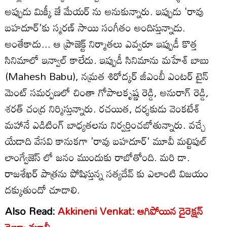
అప్పుడు మిక్కీ జే మేయర్ ను అనుకున్నారు. ఇప్పుడు 'రావు
బహదూర్'కు స్మరణ్ సాయి సంగీతం అందిస్తున్నాడు.
అంతేకాదు... ఆ ప్రాజెక్ట్ నిర్మాతలు ఎవ్వరూ ఇప్పుడీ కొత్త
సినిమాలో ఇన్వాల్ కాలేదు. ఇప్పుడీ సినిమాను మహేశ్ బాబు
(Mahesh Babu), నమ్రత శిరోద్కర్ జీఎంబీ ఎంటర్ టైన్
మెంట్ సమర్పణలో చింతా గోపాలకృష్ణ రెడ్డి, అనురాగ్ రెడ్డి,
శరత్ చంద్ర నిర్మిస్తున్నారు. రచయిత, దర్శకుడు వెంకటేశ్‌
మహానే ఎడిటింగ్ బాధ్యతలను నిర్వర్తించబోతున్నారు. వచ్చే
యేడాది వేసవి కానుకగా 'రావు బహదూర్' మూవీ మల్టిపుల్
లాంగ్వేజెస్ లో జనం ముందుకు రాబోతోంది. మరి డా.
రాజశేఖర్ పాత్రను పోషిస్తున్న సత్యదేవ్ కు ఎలాంటి విజయం
దక్కుతుందో చూడాలి.
Also Read:
Akkineni Venkat: ఆగిపోయిన డైరెక్షన్
డెబ్యూ మూవీ