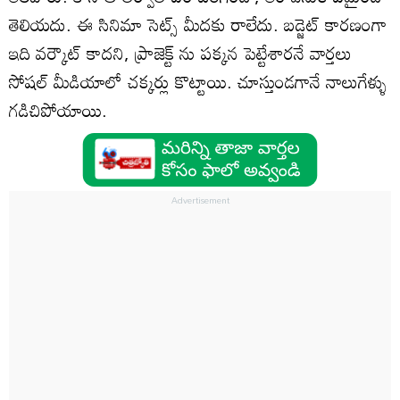
తెలియదు. ఈ సినిమా సెట్స్ మీదకు రాలేదు. బడ్జెట్ కారణంగా
ఇది వర్కౌట్ కాదని, ప్రాజెక్ట్ ను పక్కన పెట్టేశారనే వార్తలు
సోషల్ మీడియాలో చక్కర్లు కొట్టాయి. చూస్తుండగానే నాలుగేళ్ళు
గడిచిపోయాయి.