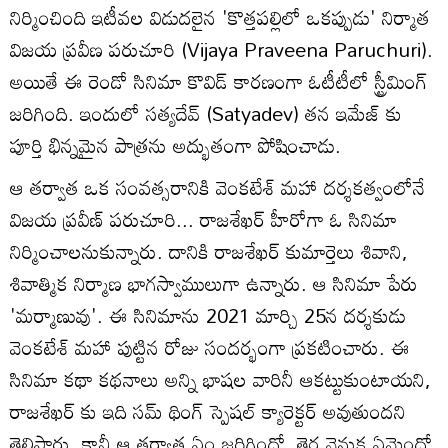
నిర్మించింది ఇటీవల విడుదలైన 'కొత్తపల్లిలో ఒకప్పుడు' నిర్మాత
విజయ ప్రవీణ పరుచూరి (Vijaya Praveena Paruchuri).
అయితే ఈ రెండో సినిమా కొవిడ్ కారణంగా ఓటీటీలో స్ట్రీమింగ్
జరిగింది. ఇందులో సత్యదేవ్ (Satyadev) తన ఇమేజ్ కు
పూర్తి భిన్నమైన పాత్రను అద్భుతంగా పోషించాడు.
ఆ తర్వాత ఒక సంవత్సరానికి వెంకటేశ్ మహా దర్శకత్వంలోనే
విజయ ప్రవీణ్‌ పరుచూరి... రాజశేఖర్ హీరోగా ఓ సినిమా
నిర్మించాలనుకున్నారు. దానికి రాజశేఖర్ కుమార్తెలు శివాని,
శివాత్మిక నిర్మాణ భాగస్వాములుగా ఉన్నారు. ఆ సినిమా పేరు
'మర్మాణువు'. ఈ సినిమాను 2021 మార్చి 25న దర్శకుడు
వెంకటేశ్‌ మహా పుట్టిన రోజు సందర్భంగా ప్రకటించారు. ఈ
సినిమా కథా కథనాలు అన్ని భాషల వారినీ ఆకట్టుకుంటాయని,
రాజశేఖర్ కు ఇది సమ్ థింగ్ స్పెషల్ క్యారెక్టర్ అవుతుందని
తెలిపారు. కానీ ఆ తర్వాత ఏం జరిగిందో, తెర వెనుక ఏమైందో