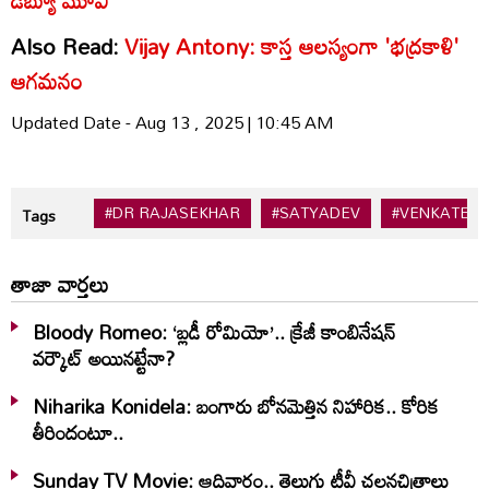
Also Read:
Vijay Antony: కాస్త ఆలస్యంగా 'భద్రకాళి'
ఆగమనం
Updated Date - Aug 13 , 2025 | 10:45 AM
#DR RAJASEKHAR
#SATYADEV
#VENKATES
Tags
తాజా వార్తలు
Bloody Romeo: ‘బ్లడీ రోమియో’.. క్రేజీ కాంబినేషన్
వర్కౌట్ అయినట్టేనా?
Niharika Konidela: బంగారు బోనమెత్తిన నిహారిక.. కోరిక
తీరిందంటూ..
Sunday TV Movie: ఆదివారం.. తెలుగు టీవీ చ‌ల‌న‌చిత్రాలు