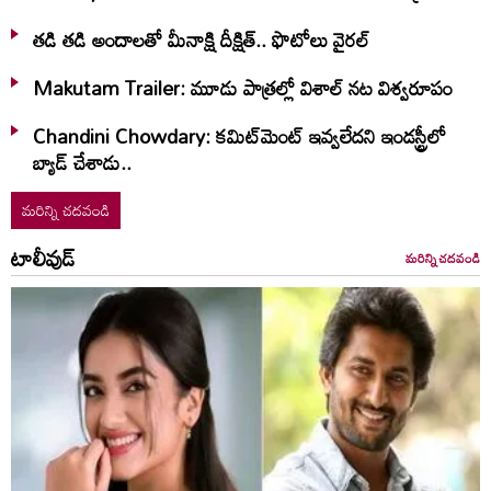
తడి తడి అందాలతో మీనాక్షి దీక్షిత్‌.. ఫొటోలు వైరల్
Makutam Trailer: మూడు పాత్రల్లో విశాల్ నట విశ్వరూపం
Chandini Chowdary: కమిట్‌మెంట్ ఇవ్వలేదని ఇండస్ట్రీలో
బ్యాడ్ చేశాడు..
మరిన్ని చదవండి
టాలీవుడ్
మరిన్ని చదవండి