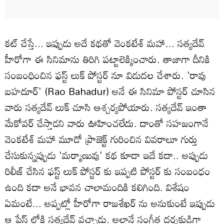
కట్ చేస్తే... ఇప్పుడు అదే కథతో వెంకటేశ్‌ మహా... సత్యదేవ్
హీరోగా ఈ సినిమాను తిరిగి పట్టాలెక్కించారు. తాజాగా దీనికి
సంబంధించిన ఫస్ట్ లుక్ పోస్టర్ నూ విడుదల చేశారు. 'రావు
బహదూర్' (Rao Bahadur) అనే ఈ సినిమా పోస్టర్ చూసిన
వారు సత్యదేవ్ లుక్ చూసి ఆశ్చర్యపోయారు. సత్యదేవ్ ఇంతా
మేకోవర్ చేస్తాడని వారు ఊహించలేదు. దాంతో సహజంగానే
వెంకటేశ్‌ మహా మూడో ప్రాజెక్ట్ గురించిన వివరాలూ గుర్తు
చేసుకున్నప్పుడు 'మర్మాణువు' కథ కూడా ఇదే కదా.. అప్పుడు
రిలీజ్ చేసిన ఫస్ట్ లుక్ పోస్టర్ కు ఇప్పటి పోస్టర్ కు సంబంధం
ఉంది కదా అనే భావన చాలామందికి కలిగింది. విశేషం
ఏమంటే... అప్పట్లో హీరోగా రాజశేఖర్ ను అనుకుంటే ఇప్పుడు
ఆ ప్లేస్ లోకి సత్యదేవ్ వచ్చాడు. అలానే సంగీత దర్శకుడిగా