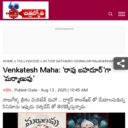
HOME
»
TOLLYWOOD
»
ACTOR SATYADEV DOING DR RAJASEKHAR MOVIE
Venkatesh Maha: 'రావు బహదూర్'గా
'మర్మాణువు'
ABN
, Publish Date - Aug 13 , 2025 | 10:45 AM
నాలుగేళ్ళ క్రితం వెంకటేశ్ మహా... డాక్టర్ రాజశేఖర్ తో చేయాలనుకున్న
సినిమాను ఇప్పుడు సత్యదేవ్ తో తెరకెక్కిస్తున్నారు.