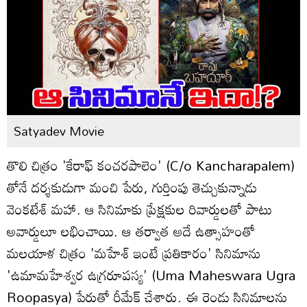
Satyadev Movie
తొలి చిత్రం 'కేరాఫ్ కంచరపాలెం' (C/o Kancharapalem)
తోనే దర్శకుడుగా మంచి పేరు, గుర్తింపు తెచ్చుకున్నాడు
వెంకటేశ్‌ మహా. ఆ సినిమాకు ప్రేక్షకుల రివార్డులతో పాటు
అవార్డులూ లభించాయి. ఆ తర్వాత అదే ఉత్సాహంతో
మలయాళ చిత్రం 'మహేశ్‌ ఇంటే ప్రతికారం' సినిమాను
'ఉమామహేశ్వర ఉగ్రరూపస్య' (Uma Maheswara Ugra
Roopasya) పేరుతో రీమేక్ చేశారు. ఈ రెండు సినిమాలను