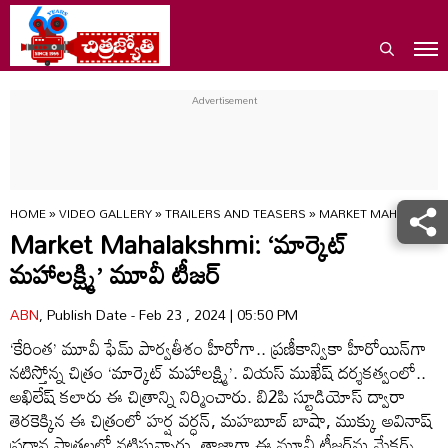
HOME
»
VIDEO GALLERY
»
TRAILERS AND TEASERS
»
MARKET MAHALAKSHMI
Market Mahalakshmi: ‘మార్కెట్
మహాలక్ష్మి’ మూవీ టీజర్
ABN
, Publish Date - Feb 23 , 2024 | 05:50 PM
‘కేరింత’ మూవీ ఫేమ్ పార్వతీశం హీరోగా.. ప్రణీకాన్వికా హీరోయిన్‌గా
నటిస్తోన్న చిత్రం ‘మార్కెట్ మహాలక్ష్మి’. వియస్ ముఖేష్ దర్శకత్వంలో..
అఖిలేష్ కలారు ఈ చిత్రాన్ని నిర్మించారు. బి2పి స్టూడియోస్ ద్వారా
తెరకెక్కిన ఈ చిత్రంలో హర్ష వర్ధన్, మహబూబ్ బాషా, ముక్కు అవినాష్
ప్రధాన పాత్రలలో నటిస్తున్నారు. తాజాగా ఈ మూవీ టీజర్‌ను మేకర్స్