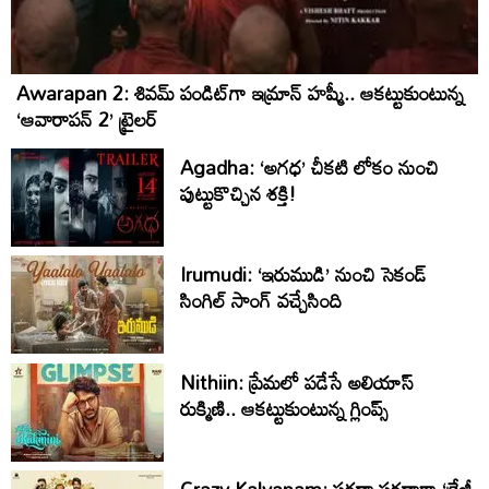
Awarapan 2: శివమ్ పండిట్‌గా ఇమ్రాన్ హష్మీ.. ఆకట్టుకుంటున్న
‘ఆవారాపన్ 2’ ట్రైలర్
Agadha: ‘అగధ’ చీకటి లోకం నుంచి
పుట్టుకొచ్చిన శక్తి!
Irumudi: ‘ఇరుముడి’ నుంచి సెకండ్
సింగిల్ సాంగ్ వచ్చేసింది
Nithiin: ప్రేమలో పడేసే అలియాస్
రుక్మిణి.. ఆకట్టుకుంటున్న గ్లింప్స్‌