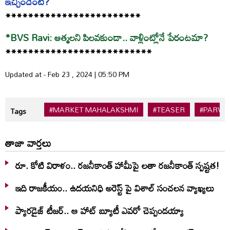
ఇచ్చిందేంటి?
************************
*BVS Ravi: ఆత్మలని పిలవకుండా.. వాళ్లింట్లోనే పేరంటమా?
**************************
Updated at - Feb 23 , 2024 | 05:50 PM
#MARKET MAHALAKSHMI
#TEASER
#PARVA
Tags
తాజా వార్తలు
రూ. కోటి విరాళం.. రజనీకాంత్ హామీపై లతా రజనీకాంత్ స్పష్టత!
ఇది రాజకీయం.. ఉదయనిధి అరెస్ట్ పై విశాల్ సంచలన వ్యాఖ్యలు
ప్యారడైజ్ టీజర్.. ఆ హాట్ బ్యూటీ ఎవరో చెప్పండయ్యా