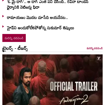
‘ఓ మై డాగ్’.. ఆ డాగ్ ఎంత పని చేసింది.. రవీనా టాండన్
ధైర్యానికి నెటిజన్లు ఫిదా
రామాయణం మొదట చూసేది ఆయనేనట..
హైప్‌ని అందుకోలేకపోతోన్న సుకుమార్ శిష్యులు
మరిన్ని చదవండి
ట్రైలర్స్ - టీజర్స్
మరిన్ని చదవండి