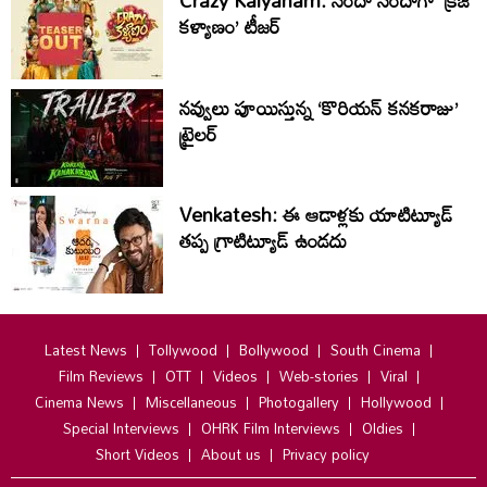
Crazy Kalyanam: సరదా సరదాగా ‘క్రేజీ
కళ్యాణం’ టీజర్
నవ్వులు పూయిస్తున్న ‘కొరియన్ కనకరాజు’
ట్రైలర్
Venkatesh: ఈ ఆడాళ్లకు యాటిట్యూడ్
తప్ప గ్రాటిట్యూడ్ ఉండదు
Latest News
Tollywood
Bollywood
South Cinema
Film Reviews
OTT
Videos
Web-stories
Viral
Cinema News
Miscellaneous
Photogallery
Hollywood
Special Interviews
OHRK Film Interviews
Oldies
Short Videos
About us
Privacy policy