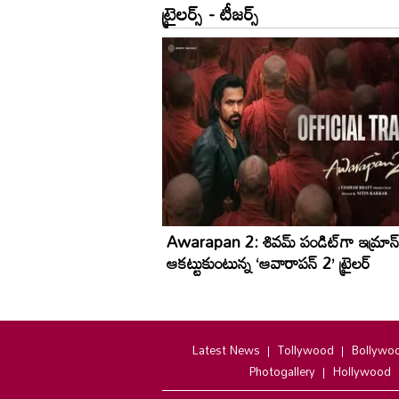
ట్రైలర్స్ - టీజర్స్
Awarapan 2: శివమ్ పండిట్‌గా ఇమ్రాన్ 
ఆకట్టుకుంటున్న ‘ఆవారాపన్ 2’ ట్రైలర్
Latest News
Tollywood
Bollywo
Photogallery
Hollywood