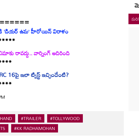
మ
======
మరిన
 ‘డియర్ ఉమ’ హీరోయిన్ విరాళం
*****
నిమాకు రావద్దు.. వార్నింగ్ అదిరింది
****
C 16పై ఇలా ట్విస్ట్ ఇచ్చిందేంటి?
****
 PM
CHAND
#TRAILER
#TOLLYWOOD
RTS
#KK RADHAMOHAN