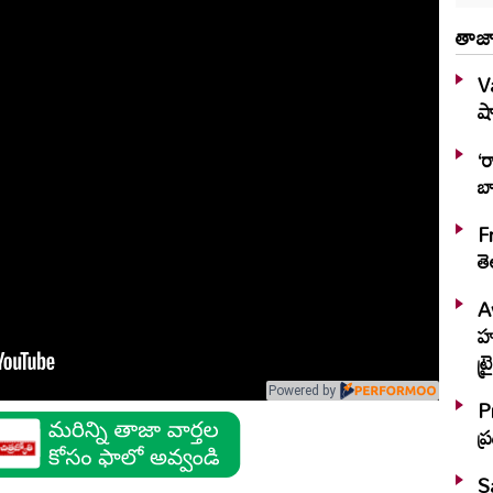
తాజా
V
షా
‘ర
బ
F
త
A
హష్మీ.. ఆక
ట్
Powered by
P
ప
S