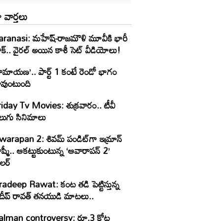
 వార్తలు
aranasi: మహేష్-రాజమౌళి మూవీకి భారీ
క్.. వైరల్ అయిన కాశీ సెట్ వీడియోలు!
ామాయణ’.. పార్ట్‌ 1 కంటే రెండో భాగం
ావుంటుంది
riday Tv Movies: శుక్ర‌వారం.. టీవీ
ెలుగు సినిమాలు
warapan 2: శివమ్ పండిట్‌గా ఇమ్రాన్
ట్టుకుంటున్న ‘ఆవారాపన్ 2’
రైలర్
radeep Rawat: కంట తడి పెట్టిస్తున్న
్రదీప్ రావత్ తనయుడి మాటలు..
alman controversy: రూ.3 కోట్ల