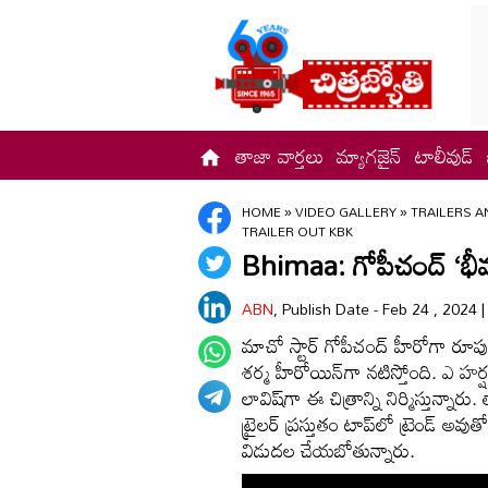
తాజా వార్తలు
మ్యాగజైన్
టాలీవుడ్
HOME
»
VIDEO GALLERY
»
TRAILERS A
TRAILER OUT KBK
Bhimaa: గోపీచంద్ ‘భీమ
ABN
, Publish Date - Feb 24 , 2024 
మాచో స్టార్ గోపీచంద్ హీరోగా రూపు
శర్మ హీరోయిన్‌గా నటిస్తోంది. ఎ హర్ష
లావిష్‌గా ఈ చిత్రాన్ని నిర్మిస్తున్నా
ట్రైలర్ ప్రస్తుతం టాప్‌లో ట్రెండ్ అవు
విడుదల చేయబోతున్నారు.