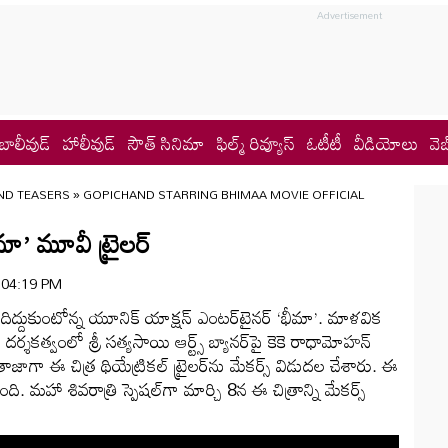
బాలీవుడ్
హాలీవుడ్
సౌత్ సినిమా
ఫిల్మ్ రివ్యూస్
ఓటీటీ
వీడియోలు
వెబ
ND TEASERS
»
GOPICHAND STARRING BHIMAA MOVIE OFFICIAL
ా’ మూవీ ట్రైలర్
| 04:19 PM
దిద్దుకుంటోన్న యూనిక్ యాక్షన్ ఎంటర్‌టైనర్ ‘భీమా’. మాళవిక
 దర్శకత్వంలో శ్రీ సత్యసాయి ఆర్ట్స్ బ్యానర్‌పై కెకె రాధామోహన్
రు. తాజాగా ఈ చిత్ర థియేట్రికల్ ట్రైలర్‌ను మేకర్స్ విడుదల చేశారు. ఈ
తోంది. మహా శివరాత్రి స్పెషల్‌గా మార్చి 8న ఈ చిత్రాన్ని మేకర్స్