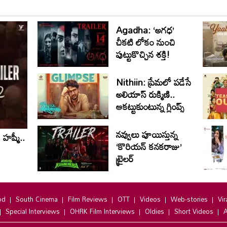
Agadha: ‘అగధ’
చీకటి లోకం నుంచి
పుట్టుకొచ్చిన శక్తి!
Nithiin: ప్రేమలో పడేసే
అలియాస్ రుక్మిణి..
ఆకట్టుకుంటున్న గ్లింప్స్‌
నవ్వులు పూయిస్తున్న
హష్మీ..
‘కొరియన్ కనకరాజు’
ట్రైలర్
od
South Cinema
Film Reviews
OTT
Videos
Web-stories
Vir
Special Interviews
OHRK Film Interviews
Oldies
Short Videos
A