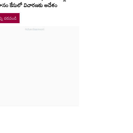
ోసం కేసులో విచారణకు ఆదేశం
్ని చదవండి