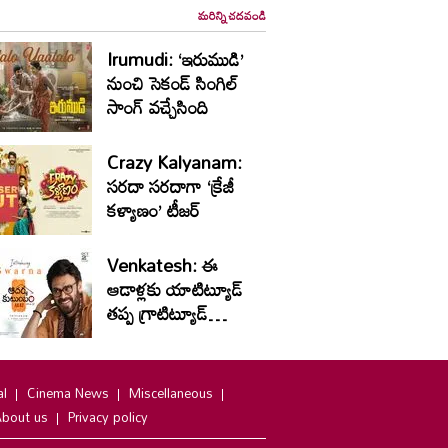
మరిన్ని చదవండి
Irumudi: ‘ఇరుముడి’
నుంచి సెకండ్ సింగిల్
సాంగ్ వచ్చేసింది
Crazy Kalyanam:
సరదా సరదాగా ‘క్రేజీ
కళ్యాణం’ టీజర్
Venkatesh: ఈ
ఆడాళ్లకు యాటిట్యూడ్
తప్ప గ్రాటిట్యూడ్
ఉండదు
al
Cinema News
Miscellaneous
bout us
Privacy policy