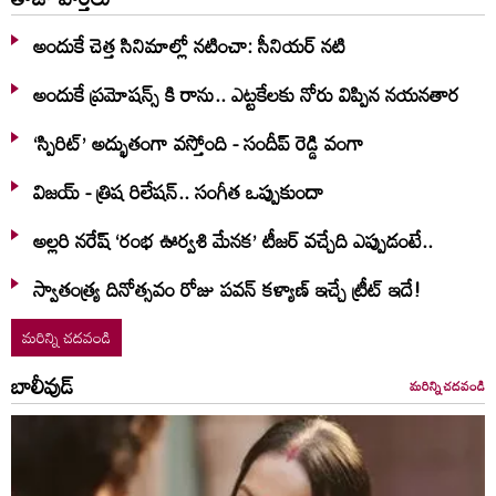
అందుకే చెత్త సినిమాల్లో నటించా: సీనియర్ నటి
అందుకే ప్రమోషన్స్ కి రాను.. ఎట్టకేలకు నోరు విప్పిన నయనతార
‘స్పిరిట్’ అద్భుతంగా వస్తోంది - సందీప్ రెడ్డి వంగా
విజయ్ - త్రిష రిలేషన్.. సంగీత ఒప్పుకుందా
అల్లరి నరేష్ ‘రంభ ఊర్వశి మేనక’ టీజర్ వచ్చేది ఎప్పుడంటే..
స్వాతంత్య్ర దినోత్సవం రోజు పవన్ కళ్యాణ్ ఇచ్చే ట్రీట్ ఇదే!
మరిన్ని చదవండి
బాలీవుడ్
మరిన్ని చదవండి