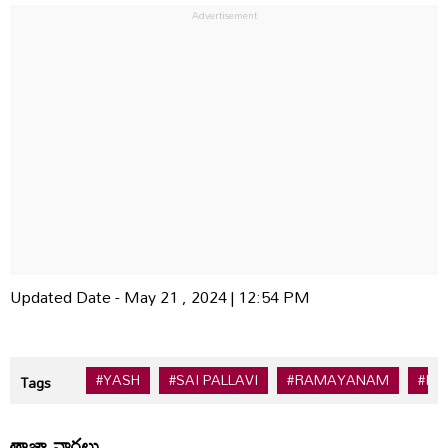
Updated Date - May 21 , 2024 | 12:54 PM
#YASH
#SAI PALLAVI
#RAMAYANAM
#RA
Tags
తాజా వార్తలు