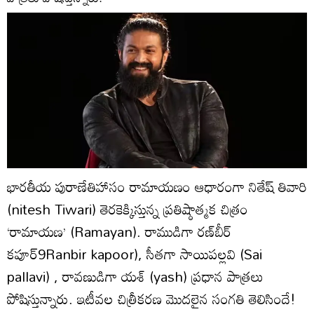
భారతీయ పురాణేతిహాసం రామాయణం ఆధారంగా నితేష్‌ తివారి
(nitesh Tiwari) తెరకెక్కిస్తున్న ప్రతిష్ఠాత్మక చిత్రం
‘రామాయణ’ (Ramayan). రాముడిగా రణ్‌బీర్‌
కపూర్‌9Ranbir kapoor), సీతగా సాయిపల్లవి (Sai
pallavi) , రావణుడిగా యశ్‌ (yash) ప్రధాన పాత్రలు
పోషిస్తున్నారు. ఇటీవల చిత్రీకరణ మొదలైన సంగతి తెలిసిందే!