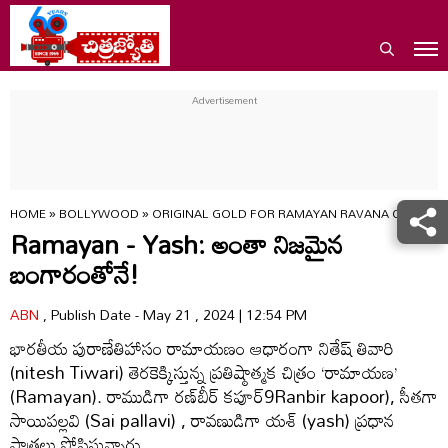
HOME
»
BOLLYWOOD
»
ORIGINAL GOLD FOR RAMAYAN RAVANA CHAREC
Ramayan - Yash: అంతా నిజమైన
బంగారంతోనే!
ABN
, Publish Date - May 21 , 2024 | 12:54 PM
భారతీయ పురాణేతిహాసం రామాయణం ఆధారంగా నితేష్‌ తివారి
(nitesh Tiwari) తెరకెక్కిస్తున్న ప్రతిష్ఠాత్మక చిత్రం ‘రామాయణ’
(Ramayan). రాముడిగా రణ్‌బీర్‌ కపూర్‌9Ranbir kapoor), సీతగా
సాయిపల్లవి (Sai pallavi) , రావణుడిగా యశ్‌ (yash) ప్రధాన
పాత్రలు పోషిస్తున్నారు.