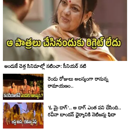
అందుకే చెత్త సినిమాల్లో నటించా: సీనియర్ నటి
రెండు రోజులు ఆలస్యంగా రానున్న
రామాయణం..
‘ఓ మై డాగ్’.. ఆ డాగ్ ఎంత పని చేసింది..
రవీనా టాండన్ ధైర్యానికి నెటిజన్లు ఫిదా