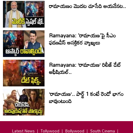
రామాయణం మొదట చూసేది ఆయనేనట..
Ramayana: 'రామాయణ'పై సీఎం
ఫడణవీస్ ఆసక్తికర వ్యాఖ్యలు
Ramayana: ‘రామాయణ’ రిలీజ్ డేట్
అఫీషియల్‌..
‘రామాయణ’.. పార్ట్‌ 1 కంటే రెండో భాగం
బావుంటుంది
Latest News
Tollywood
Bollywood
South Cinema