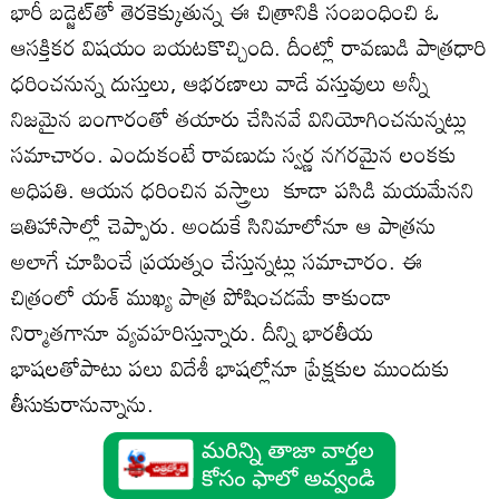
భారీ బడ్జెట్‌తో తెరకెక్కుతున్న ఈ చిత్రానికి సంబంధించి ఓ
ఆసక్తికర విషయం బయటకొచ్చింది. దీంట్లో రావణుడి పాత్రధారి
ధరించనున్న దుస్తులు, ఆభరణాలు వాడే వస్తువులు అన్నీ
నిజమైన బంగారంతో తయారు చేసినవే వినియోగించనున్నట్లు
సమాచారం. ఎందుకంటే రావణుడు స్వర్ణ నగరమైన లంకకు
అధిపతి. ఆయన ధరించిన వస్త్రాలు కూడా పసిడి మయమేనని
ఇతిహాసాల్లో చెప్పారు. అందుకే సినిమాలోనూ ఆ పాత్రను
అలాగే చూపించే ప్రయత్నం చేస్తున్నట్లు సమాచారం. ఈ
చిత్రంలో యశ్‌ ముఖ్య పాత్ర పోషించడమే కాకుండా
నిర్మాతగానూ వ్యవహరిస్తున్నారు. దీన్ని భారతీయ
భాషలతోపాటు పలు విదేశీ భాషల్లోనూ ప్రేక్షకుల ముందుకు
తీసుకురానున్నాను.