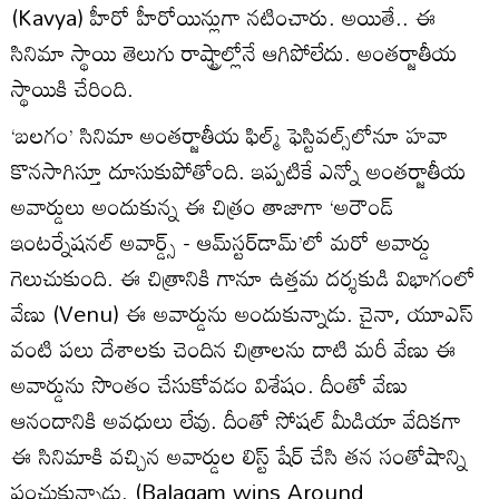
(Kavya) హీరో హీరోయిన్లుగా నటించారు. అయితే.. ఈ
సినిమా స్థాయి తెలుగు రాష్ట్రాల్లోనే ఆగిపోలేదు. అంతర్జాతీయ
స్థాయికి చేరింది.
‘బలగం’ సినిమా అంతర్జాతీయ ఫిల్మ్‌ ఫెస్టివల్స్‌లోనూ హవా
కొనసాగిస్తూ దూసుకుపోతోంది. ఇప్పటికే ఎన్నో అంతర్జాతీయ
అవార్డులు అందుకున్న ఈ చిత్రం తాజాగా ‘అరౌండ్‌
ఇంటర్నేషనల్‌ అవార్డ్స్‌ - ఆమ్‌స్టర్‌డామ్‌’లో మరో అవార్డు
గెలుచుకుంది. ఈ చిత్రానికి గానూ ఉత్తమ దర్శకుడి విభాగంలో
వేణు (Venu) ఈ అవార్డును అందుకున్నాడు. చైనా, యూఎస్‌
వంటి పలు దేశాలకు చెందిన చిత్రాలను దాటి మరీ వేణు ఈ
అవార్డును సొంతం చేసుకోవడం విశేషం. దీంతో వేణు
ఆనందానికి అవధులు లేవు. దీంతో సోషల్ మీడియా వేదికగా
ఈ సినిమాకి వచ్చిన అవార్డుల లిస్ట్ షేర్ చేసి తన సంతోషాన్ని
పంచుకున్నాడు. (Balagam wins Around