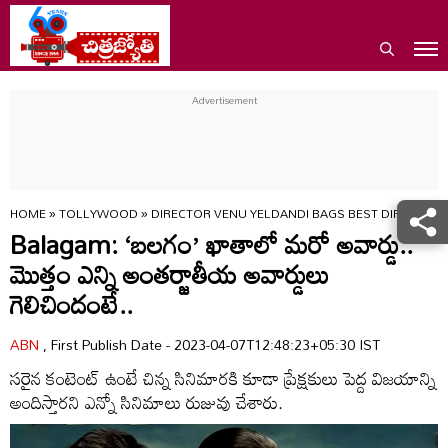
HOME
»
TOLLYWOOD
»
DIRECTOR VENU YELDANDI BAGS BEST DIRECTO
Balagam: ‘బలగం’ ఖాతాలో మరో అవార్డు..
మొత్తం ఎన్ని అంతర్జాతీయ అవార్డులు
గెలిచిందంటే..
ABN
, First Publish Date - 2023-04-07T12:48:23+05:30 IST
సరైన కంటెంట్ ఉంటే చిన్న సినిమారకి కూడా ప్రేక్షకులు పెద్ద విజయాన్ని
అందిస్తారని ఎన్నో సినిమాలు రుజువు చేశారు.