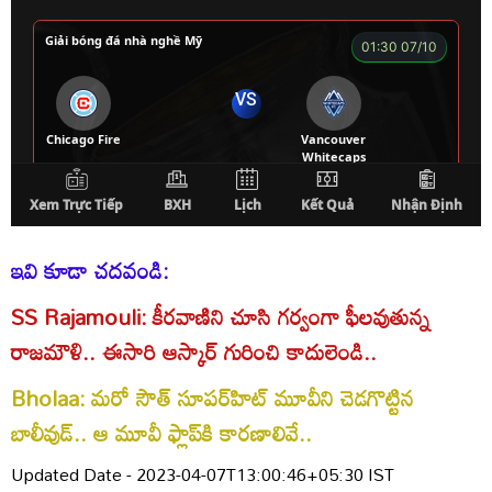
ఇవి కూడా చదవండి:
SS Rajamouli: కీరవాణిని చూసి గర్వంగా ఫీలవుతున్న
రాజమౌళి.. ఈసారి ఆస్కార్ గురించి కాదులెండి..
Bholaa: మరో సౌత్ సూపర్‌హిట్ మూవీని చెడగొట్టిన
బాలీవుడ్.. ఆ మూవీ ఫ్లాప్‌కి కారణాలివే..
Updated Date - 2023-04-07T13:00:46+05:30 IST