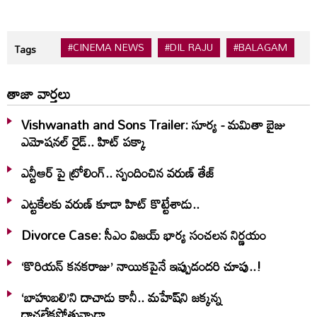
#CINEMA NEWS
#DIL RAJU
#BALAGAM
Tags
తాజా వార్తలు
Vishwanath and Sons Trailer: సూర్య - మమితా బైజు
ఎమోషనల్ రైడ్.. హిట్ పక్కా
ఎన్టీఆర్ పై ట్రోలింగ్.. స్పందించిన వరుణ్ తేజ్
ఎట్టకేలకు వరుణ్ కూడా హిట్ కొట్టేశాడు..
Divorce Case: సీఎం విజయ్ భార్య సంచలన నిర్ణయం
‘కొరియన్ కనకరాజు’ నాయికపైనే ఇప్పుడందరి చూపు..!
‘బాహుబలి’ని దాచాడు కానీ.. మహేష్‌ని జక్కన్న
దాచలేకపోతున్నాడా