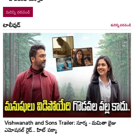
మరిన్ని చదవండి
టాలీవుడ్
మరిన్ని చదవండి
Vishwanath and Sons Trailer: సూర్య - మమితా బైజు
ఎమోషనల్ రైడ్.. హిట్ పక్కా