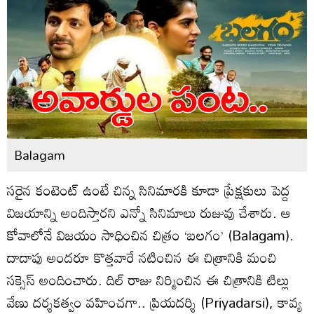
Balagam
సరైన కంటెంట్ ఉంటే చిన్న సినిమారకి కూడా ప్రేక్షకులు పెద్ద
విజయాన్ని అందిస్తారని ఎన్నో సినిమాలు రుజువు చేశారు. ఆ
కోవాలోనే విజయం సాధించిన చిత్రం ‘బలగం’ (Balagam).
దాదాపు అందరూ కొత్తవారే నటించిన ఈ చిత్రానికి మంచి
సక్సెస్ అందించారు. దిల్ రాజు నిర్మించిన ఈ చిత్రానికి టిల్లు
వేణు దర్శకత్వం వహించగా.. ప్రియదర్శి (Priyadarsi), కావ్య