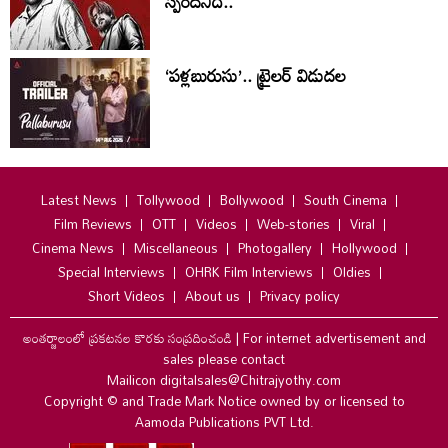
స్పందనిదే..
‘పళ్లబురుసు’.. ట్రైలర్ విడుదల
Latest News
Tollywood
Bollywood
South Cinema
Film Reviews
OTT
Videos
Web-stories
Viral
Cinema News
Miscellaneous
Photogallery
Hollywood
Special Interviews
OHRK Film Interviews
Oldies
Short Videos
About us
Privacy policy
అంతర్జాలంలో ప్రకటనల కొరకు సంప్రదించండి
|
For internet advertisement and
sales please contact
Mailicon digitalsales@Chitrajyothy.com
Copyright © and Trade Mark Notice owned by or licensed to
Aamoda Publications PVT Ltd.