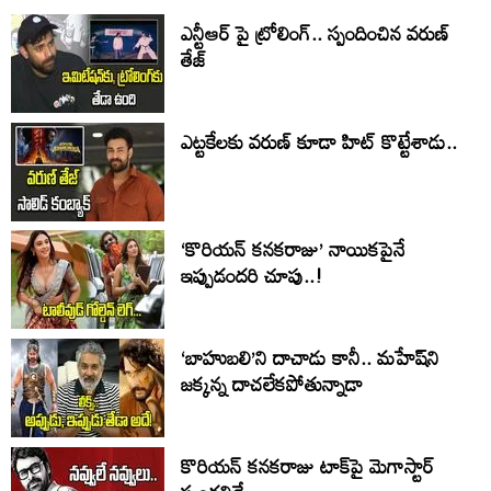
ఎన్టీఆర్ పై ట్రోలింగ్.. స్పందించిన వరుణ్
తేజ్
ఎట్టకేలకు వరుణ్ కూడా హిట్ కొట్టేశాడు..
‘కొరియన్ కనకరాజు’ నాయికపైనే
ఇప్పుడందరి చూపు..!
‘బాహుబలి’ని దాచాడు కానీ.. మహేష్‌ని
జక్కన్న దాచలేకపోతున్నాడా
కొరియన్ కనకరాజు టాక్‌పై మెగాస్టార్