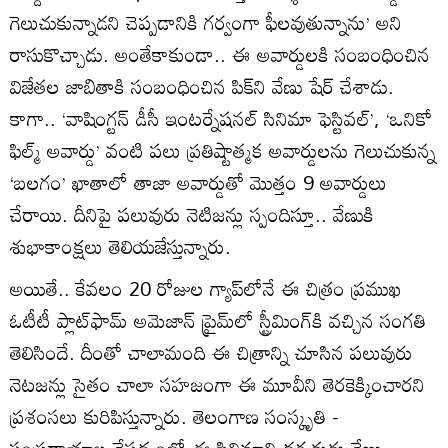
గెలుచుకున్నాడని చెప్పడానికి గర్వంగా ఫీలవుతున్నాను’ అని
రాసుకొచ్చాడు. అంతేకాకుండా.. ఈ అవార్డులకి సంబంధించిన
విజేతల జాబితాకి సంబంధించిన పిక్‌ని వేణు షేర్ చేశాడు.
కాగా.. ‘వాషింగ్టన్‌ డీసీ ఇంటర్నేషనల్‌ సినిమా ఫెస్టివల్‌’, ‘ఒనికో
ఫిల్మ్‌ అవార్డు’ వంటి పలు ప్రతిష్టాత్మక అవార్డులను గెలుచుకున్న
‘బలగం’ ఖాతాలో తాజా అవార్డుతో మొత్తం 9 అవార్డులు
చేరాయి. దీనిపై పలువురు నెటిజన్లు స్పందిస్తూ.. వేణుకి
శుభాకాంక్షలు తెలియజేస్తున్నారు.
అయితే.. కేవలం 20 రోజుల గ్యాప్‌లోనే ఈ చిత్రం ప్రముఖ
ఓటీటీ ప్లాట్‌ఫామ్ అమెజాన్ ప్రైమ్‌లో స్ట్రీమింగ్‌కి వచ్చిన సంగతి
తెలిసిందే. దీంతో చాలామంది ఈ చిత్రాన్ని చూసిన పలువురు
నెటజన్లు సైతం చాలా సహజంగా ఈ మూవీని తెరకెక్కించారని
ప్రశంసలు కురిపిస్తున్నారు. తెలంగాణ సంస్కృతి -
సంప్రదాయాల నేపథ్యంలో ఈ సినిమాని దర్శకుడు వేణు