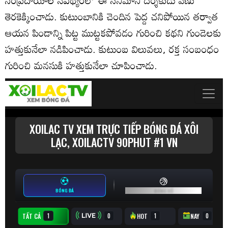
తెరకెక్కించాడు. కుటుంబానికి చెందిన పెద్ద చనిపోయిన తర్వాత
ఆయన పిండాన్ని పిట్ట ముట్టకపోవడం గురించి కథని గుండెలకు
హత్తుకునేలా నడిపించాడు. కుటుంబ విలువలు, రక్త సంబంధం
గురించి మనసుకి హత్తుకునేలా చూపించాడు.