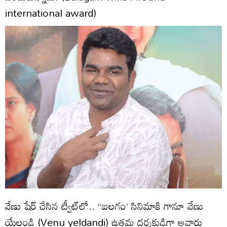
international award)
వేణు షేర్ చేసిన ట్వీట్‌లో.. ‘‘బలగం’ సినిమాకి గానూ వేణు
యేల్దండి (Venu yeldandi) ఉత్తమ దర్శకుడిగా అవార్డు