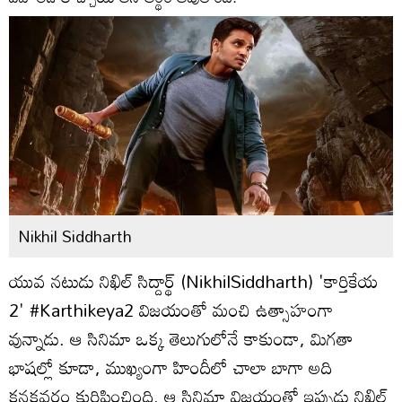
Nikhil Siddharth
యువ నటుడు నిఖిల్ సిద్దార్థ్ (NikhilSiddharth) 'కార్తికేయ
2' #Karthikeya2 విజయంతో మంచి ఉత్సాహంగా
వున్నాడు. ఆ సినిమా ఒక్క తెలుగులోనే కాకుండా, మిగతా
భాషల్లో కూడా, ముఖ్యంగా హిందీలో చాలా బాగా అది
కనకవర్షం కురిపించింది. ఆ సినిమా విజయంతో ఇప్పుడు నిఖిల్