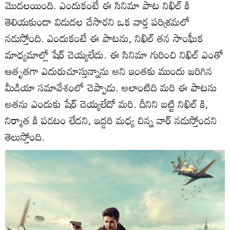
మొదలయింది. ఎందుకంటే ఈ సినిమా పాట నిఖిల్ కి
తెలియకుండా విడుదల చేసారని ఒక వార్త పరిశ్రమలో
నడుస్తోంది. ఎందుకంటే ఈ పాటను, నిఖిల్ తన సాంఘీక
మాధ్యమాల్లో షేర్ చెయ్యలేదు. ఈ సినిమా గురించి నిఖిల్ ఎంతో
ఆతృతగా ఎదురుచూస్తున్నాను అని ఇంతకు ముందు జరిగిన
మీడియా సమావేశంలో చెప్పాడు. అలాంటిది మరి ఈ పాటను
అతను ఎందుకు షేర్ చెయ్యలేదో మరి. దీనిని బట్టి నిఖిల్ కి,
నిర్మాత కి పడటం లేదని, ఇద్దరి మధ్య చిన్న వార్ నడుస్తోందని
తెలుస్తోంది.