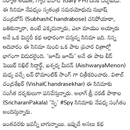
నిర్మాత అయితే, గ్యారీ పిహెచ్ (Gary PH) దీనికి దర్శకుడు.
ఈ సినిమా నేపధ్యం స్వతంత్ర సమరయోధుడు సుభాష్
చంద్రబోస్ (SubhashChandrabose) చనిపోయారా,
బతికున్నారా, ఉంటే ఎక్కడున్నారు, ఎలా మాయం అయ్యారు
అనే ఒక మిస్టరీ కథ ఆధారంగా వస్తున్న సినిమా ఇది. నిన్న
ఆదివారం ఈ సినిమా నుంచి ఒక పాట ప్రచార చిత్రాల్లో
భాగంగా విడుదలైంది. 'జూమ్ జూమ్' అనే ఈ పాట లీడ్
పెయిర్ నిఖిల్ సిద్ధార్థ్, ఐశ్వర్య మీనన్ (AishwaryaMenon)
మధ్య వచ్చే లవ్ రొమాంటిక్ సాంగ్ గా చిత్రీకరించారు. విశాల్
చంద్రశేఖర్ (VishalChandrasekhar) ఈ సినిమాకు
సంగీత దర్శకులుగా పనిచేస్తున్నారు. అలాగే శ్రీ చరణ్ పాకాల
(SricharanPakala) 'స్పై' #Spy సినిమాకు నేపధ్య సంగీతం
అందిస్తున్నారు.
ఇంతవరకు ఇవన్నీ బాగున్నాయి. ఇప్పుడే అసలు కథ