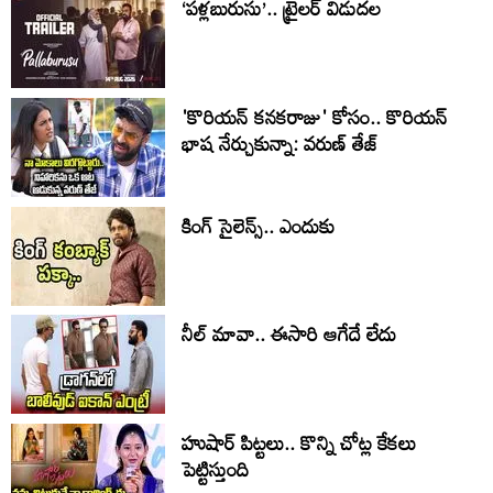
‘పళ్లబురుసు’.. ట్రైలర్ విడుదల
'కొరియన్ కనకరాజు' కోసం.. కొరియన్
భాష నేర్చుకున్నా: వరుణ్ తేజ్
కింగ్ సైలెన్స్.. ఎందుకు
నీల్ మావా.. ఈసారి ఆగేదే లేదు
హుషార్‌ పిట్టలు.. కొన్ని చోట్ల కేకలు
పెట్టిస్తుంది