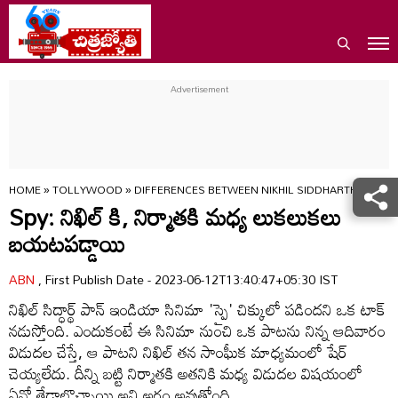
HOME
»
TOLLYWOOD
»
DIFFERENCES BETWEEN NIKHIL SIDDHARTH AND P
Spy: నిఖిల్ కి, నిర్మాతకి మధ్య లుకలుకలు
బయటపడ్డాయి
ABN
, First Publish Date - 2023-06-12T13:40:47+05:30 IST
నిఖిల్ సిద్ధార్థ్ పాన్ ఇండియా సినిమా 'స్పై' చిక్కులో పడిందని ఒక టాక్
నడుస్తోంది. ఎందుకంటే ఈ సినిమా నుంచి ఒక పాటను నిన్న ఆదివారం
విడుదల చేస్తే, ఆ పాటని నిఖిల్ తన సాంఘీక మాధ్యమంలో షేర్
చెయ్యలేదు. దీన్ని బట్టి నిర్మాతకి అతనికి మధ్య విడుదల విషయంలో
ఏవో తేడాలొచ్చాయి అని అర్థం అవుతోంది.