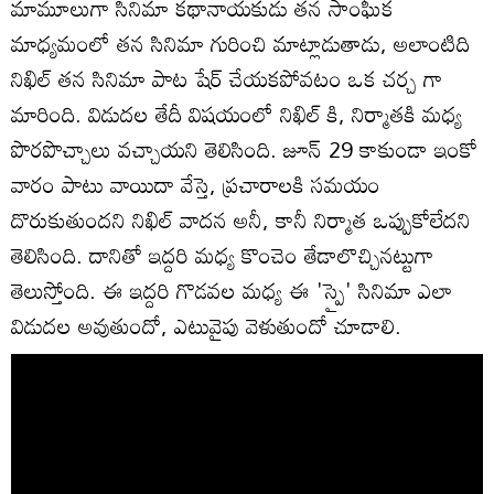
మామూలుగా సినిమా కథానాయకుడు తన సాంఘీక
మాధ్యమంలో తన సినిమా గురించి మాట్లాడుతాడు, అలాంటిది
నిఖిల్ తన సినిమా పాట షేర్ చేయకపోవటం ఒక చర్చ గా
మారింది. విడుదల తేదీ విషయంలో నిఖిల్ కి, నిర్మాతకి మధ్య
పొరపొచ్చాలు వచ్చాయని తెలిసింది. జూన్ 29 కాకుండా ఇంకో
వారం పాటు వాయిదా వేస్తె, ప్రచారాలకి సమయం
దొరుకుతుందని నిఖిల్ వాదన అనీ, కానీ నిర్మాత ఒప్పుకోలేదని
తెలిసింది. దానితో ఇద్దరి మధ్య కొంచెం తేడాలొచ్చినట్టుగా
తెలుస్తోంది. ఈ ఇద్దరి గొడవల మధ్య ఈ 'స్పై' సినిమా ఎలా
విడుదల అవుతుందో, ఎటువైపు వెళుతుందో చూడాలి.