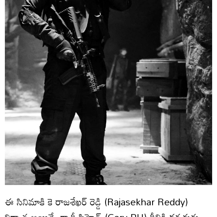
ఈ సినిమాకి కె రాజశేఖర్ రెడ్డి (Rajasekhar Reddy)