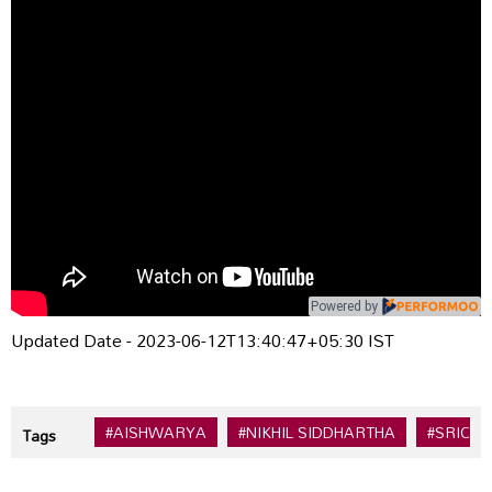
Powered by
Updated Date - 2023-06-12T13:40:47+05:30 IST
#AISHWARYA
#NIKHIL SIDDHARTHA
#SRICH
Tags