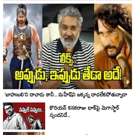
‘బాహుబలి’ని దాచాడు కానీ.. మహేష్‌ని జక్కన్న దాచలేకపోతున్నాడా
కొరియన్ కనకరాజు టాక్‌పై మెగాస్టార్
స్పందనిదే..