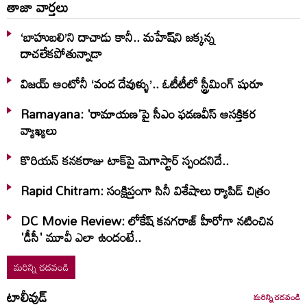
తాజా వార్తలు
‘బాహుబలి’ని దాచాడు కానీ.. మహేష్‌ని జక్కన్న
దాచలేకపోతున్నాడా
విజయ్ ఆంటోనీ ‘వంద దేవుళ్ళు’.. ఓటీటీలో స్ట్రీమింగ్ షురూ
Ramayana: 'రామాయణ'పై సీఎం ఫడణవీస్ ఆసక్తికర
వ్యాఖ్యలు
కొరియన్ కనకరాజు టాక్‌పై మెగాస్టార్ స్పందనిదే..
Rapid Chitram: సంక్షిప్తంగా సినీ విశేషాలు ర్యాపిడ్ చిత్రం
DC Movie Review: లోకేష్ కనగరాజ్ హీరోగా నటించిన
'డీసీ' మూవీ ఎలా ఉందంటే..
మరిన్ని చదవండి
టాలీవుడ్
మరిన్ని చదవండి