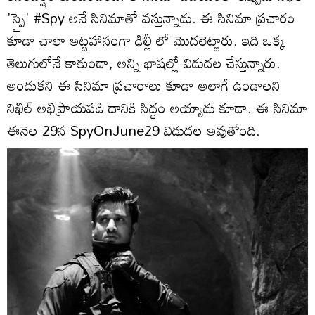
'స్పై' #Spy అనే సినిమాతో వస్తున్నాడు. ఈ సినిమా ప్రచారం
కూడా చాలా అట్టహాసంగా ఢిల్లీ లో మొదలెట్టారు. ఇది ఒక్క
తెలుగులోనే కాకుండా, అన్ని భాషల్లో విడుదల చేస్తున్నారు.
అందుకని ఈ సినిమా ప్రచారాలు కూడా అలాగే ఉండాలని
నిఖిల్ అభిప్రాయపడి దానికి సిద్ధం అయ్యాడు కూడా. ఈ సినిమా
ఈనెల 29న SpyOnJune29 విడుదల అవుతోంది.