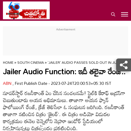
HOME
»
SOUTH CINEMA
»
'JAILER' AUDIO PASSES SOLD OUT IN JUST 15
Jailer Audio Function: ఇదీ తలైవా రేంజ్‌..
ABN
, First Publish Date - 2023-07-24T20:00:53+05:30 IST
సూపర్‌స్టార్‌ రజనీకాంత్‌ ఏం చేసిన సంచలనమే! స్టైల్‌కి కేరాఫ్‌ అడ్రస్‌గా
చెబుతుంటారు ఆయన అభిమానులు. తాజాగా ఆయన ఫ్యాన్‌
ఫాలోయింగ్‌ రేంజ్‌, క్రేజ్‌ తెలిసేలా ఓ సంఘటన జరిగింది. రజనీకాంత్‌
తాజాగా నటించిన చిత్రం ‘జైలర్‌’. ఈ చిత్రం ఆడియో విడుదల
కార్యక్రమం ఈనెల చెన్నైలోని నెహ్రూ ఇండోర్‌ స్టేడియంలో
నిర్వహిస్తున్నట్లు చిత్రబృందం ప్రకటించింది.