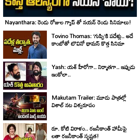
Nayanthara: రెండు రోజుల గ్యాప్ తో నయన్ రెండు సినిమాలు!
Tovino Thomas: ‘గుప్పి’కి పదేళ్లు.. అదే
కాంబోతో టొవినో థామస్‌ కొత్త సినిమా
Yash: యశ్ హీరోగా.. నిర్మాతగా.. ఇప్పుడు
ఇంకోలా..
Makutam Trailer: మూడు పాత్రల్లో
విశాల్ నట విశ్వరూపం
రూ. కోటి విరాళం.. రజనీకాంత్ హామీపై
లతా రజనీకాంత్ స్పష్టత!