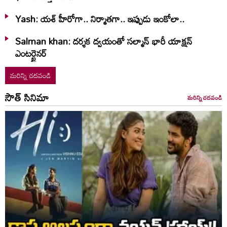
Yash: యశ్ హీరోగా.. నిర్మాతగా.. ఇప్పుడు ఇంకోలా..
Salman khan: దర్శక ద్వయంతో సల్మాన్ భారీ యాక్షన్
ఎంటర్టైనర్
మరిన్ని చదవండి
సౌత్ సినిమా
మరిన్ని చదవండి