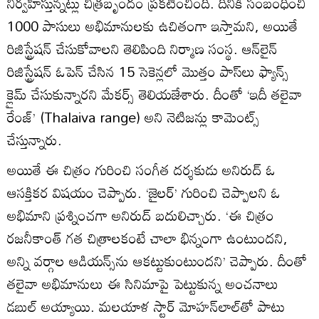
నిర్వహిస్తున్నట్లు చిత్రబృందం ప్రకటించింది. దీనికి సంబంధించి
1000 పాసులు అభిమానులకు ఉచితంగా ఇస్తామని, అయితే
రిజిస్ట్రేషన్‌ చేసుకోవాలని తెలిపింది నిర్మాణ సంస్థ. ఆన్‌లైన్‌
రిజిస్ట్రేషన్‌ ఓపెన్‌ చేసిన 15 సెకెన్లలో మొత్తం పాస్‌లు ఫ్యాన్స్‌
క్లైమ్‌ చేసుకున్నారని మేకర్స్‌ తెలియజేశారు. దీంతో ‘ఇదీ తలైవా
రేంజ్‌’ (Thalaiva range) అని నెటిజన్లు కామెంట్స్‌
చేస్తున్నారు.
అయితే ఈ చిత్రం గురించి సంగీత దర్శకుడు అనిరుద్‌ ఓ
ఆసక్తికర విషయం చెప్పారు. ‘జైలర్‌’ గురించి చెప్పాలని ఓ
అభిమాని ప్రశ్నించగా అనిరుద్‌ బదులిచ్చారు. ‘ఈ చిత్రం
రజనీకాంత్‌ గత చిత్రాలకంటే చాలా భిన్నంగా ఉంటుందని,
అన్ని వర్గాల ఆడియన్స్‌ను ఆకట్టుకుంటుందని’ చెప్పారు. దీంతో
తలైవా అభిమానులు ఈ సినిమాపై పెట్టుకున్న అంచనాలు
డబుల్‌ అయ్యాయి. మలయాళ స్టార్‌ మోహన్‌లాల్‌తో పాటు