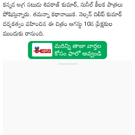
కన్నడ అగ్ర నటుడు శివరాజ్‌ కుమార్‌, సునీల్‌ కీలక పాత్రలు
పోషిస్తున్నారు. తమన్నా కథానాయిక. నెల్సన్‌ దిలీప్‌ కుమార్‌
దర్శకత్వం వహించిన ఈ చిత్రం ఆగస్టు 10న ప్రేక్షకుల
ముందుకు రానుంది.