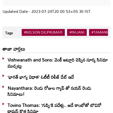
Updated Date - 2023-07-24T20:00:53+05:30 IST
#NELSON DILIPKUMAR
#RAJANI
#TAMANNAA
Tags
తాజా వార్తలు
Vishwanath and Sons: వెంకీ అట్లూరి చెప్పిన సూర్య సినిమా
ముచ్చట్లు
‘భారత్ భాగ్య విధాత’ ఓటీటీ రిలీజ్‌ డేట్‌ ఇదే
Nayanthara: రెండు రోజుల గ్యాప్ తో నయన్ రెండు
సినిమాలు!
Tovino Thomas: ‘గుప్పి’కి పదేళ్లు.. అదే కాంబోతో టొవినో
థామస్‌ కొత్త సినిమా