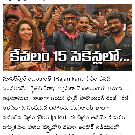
సూపర్‌స్టార్‌ రజనీకాంత్‌ (Rajanikanth) ఏం చేసిన
సంచలనమే! స్టైల్‌కి కేరాఫ్‌ అడ్రస్‌గా చెబుతుంటారు ఆయన
అభిమానులు. తాజాగా ఆయన ఫ్యాన్‌ ఫాలోయింగ్‌ రేంజ్‌, క్రేజ్‌
తెలిసేలా
ఓ సంఘటన జరిగింది. రజనీకాంత్‌ తాజాగా
నటించిన చిత్రం ‘జైలర్‌’(jailer). ఈ చిత్రం ఆడియో విడుదల
కార్యక్రమం ఈనెల చెన్నైలోని నెహ్రూ ఇండోర్‌ స్టేడియంలో