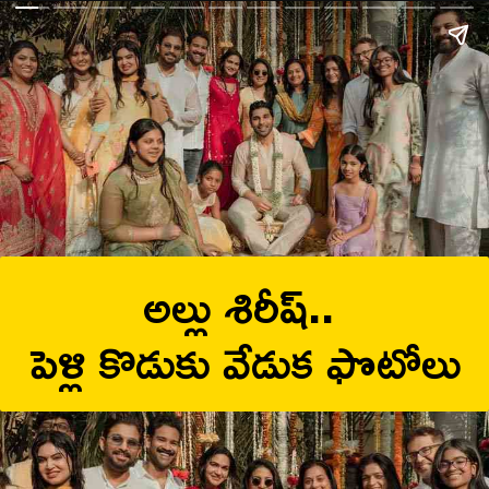
అల్లు శిరీష్.. 

పెళ్లి కొడుకు వేడుక ఫొటోలు