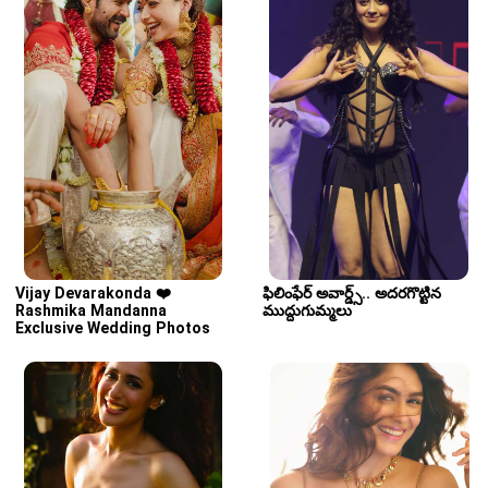
Vijay Devarakonda ❤️ 
ఫిలింఫేర్ అవార్డ్స్.. అద‌ర‌గొట్టిన 
Rashmika Mandanna 
ముద్దుగుమ్మ‌లు
Exclusive Wedding Photos 
Are Here!