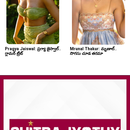
Pragya Jaiswal: ప్రగ్యా జైస్వాల్.. 
Mrunal Thakur: మృణాల్.. 
సొగ‌సు చూడ త‌ర‌మా