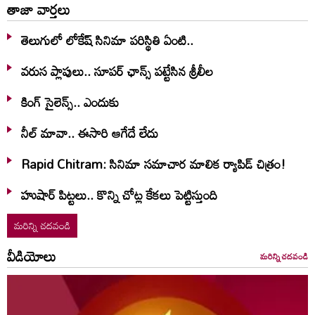
తాజా వార్తలు
తెలుగులో లోకేష్ సినిమా పరిస్థితి ఏంటి..
వరుస ప్లాపులు.. సూపర్ ఛాన్స్ పట్టేసిన శ్రీలీల
కింగ్ సైలెన్స్.. ఎందుకు
నీల్ మావా.. ఈసారి ఆగేదే లేదు
Rapid Chitram: సినిమా సమాచార మాలిక ర్యాపిడ్ చిత్రం!
హుషార్‌ పిట్టలు.. కొన్ని చోట్ల కేకలు పెట్టిస్తుంది
మరిన్ని చదవండి
వీడియోలు
మరిన్ని చదవండి