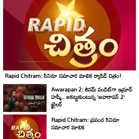
Rapid Chitram: సినిమా సమాచార మాలిక ర్యాపిడ్ చిత్రం!
Awarapan 2: శివమ్ పండిట్‌గా ఇమ్రాన్
హష్మీ.. ఆకట్టుకుంటున్న ‘ఆవారాపన్ 2’
ట్రైలర్
Rapid Chitram: ప్రపంచ సినిమా
సమాచార మాలిక