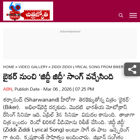
HOME
»
VIDEO GALLERY
»
ZIDDI ZIDDI LYRICAL SONG FROM BIKER AVM
బైకర్ నుంచి ‘జిద్దీ జిద్దీ’ సాంగ్ వచ్చేసింది
ABN
, Publish Date - Mar 06 , 2026 | 07:25 PM
శర్వానంద్‌ (Sharwanand) హీరోగా తెరకెక్కుతోన్న చిత్రం ‘బైకర్‌’
(Biker). అభిలాష్‌రెడ్డి దర్శకుడు. మొదటి భారతీయ మోటోక్రాస్‌
రేసింగ్‌ సినిమా ఇది. ఏప్రిల్‌ 3న సినిమా విడుదల కానుంది. తాజాగా
చిత్ర బృందం రెండో లిరికల్‌ వీడియోను రిలీజ్‌ చేసింది. ‘జిద్దీ జిద్దీ’
(Ziddi Ziddi Lyrical Song) అంటూ సాగే ఈ పాట ఇన్స్పైరింగ్
గా ఉంది. కృష్ణకాంత్‌ సాహిత్యం అందించారు. జిబ్రాన్‌ సంగీతం