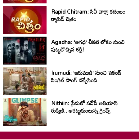
Rapid Chitram: సినీ వార్తా కదంబం
ర్యాపిడ్ చిత్రం
Agadha: ‘అగధ’ చీకటి లోకం నుంచి
పుట్టుకొచ్చిన శక్తి!
Irumudi: ‘ఇరుముడి’ నుంచి సెకండ్
సింగిల్ సాంగ్ వచ్చేసింది
Nithiin: ప్రేమలో పడేసే అలియాస్
రుక్మిణి.. ఆకట్టుకుంటున్న గ్లింప్స్‌