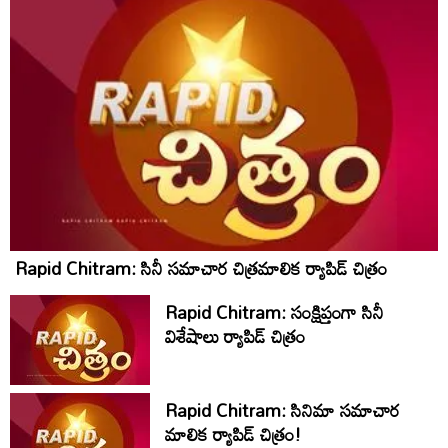
Rapid Chitram: సినీ సమాచార చిత్రమాలిక ర్యాపిడ్‌ చిత్రం
Rapid Chitram: సంక్షిప్తంగా సినీ
విశేషాలు ర్యాపిడ్ చిత్రం
Rapid Chitram: సినిమా సమాచార
మాలిక ర్యాపిడ్ చిత్రం!