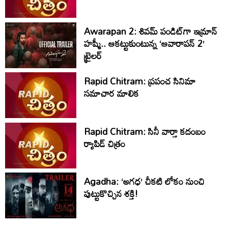
Awarapan 2: శివమ్ పండిట్‌గా ఇమ్రాన్
హష్మీ.. ఆకట్టుకుంటున్న ‘ఆవారాపన్ 2’
ట్రైలర్
Rapid Chitram: ప్రపంచ సినిమా
సమాచార మాలిక
Rapid Chitram: సినీ వార్తా కదంబం
ర్యాపిడ్ చిత్రం
Agadha: ‘అగధ’ చీకటి లోకం నుంచి
పుట్టుకొచ్చిన శక్తి!