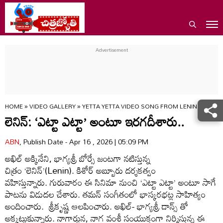
HOME
»
VIDEO GALLERY
»
YETTA YETTA VIDEO SONG FROM LENIN MOVIE 
లెనిన్: ‘ఎట్టా ఎట్టా’ అంటూ ఇరగదీశారు..
ABN
, Publish Date - Apr 16 , 2026 | 05:09 PM
అఖిల్‌ అక్కినేని, భాగ్యశ్రీ బోర్సే జంటగా నటిస్తున్న
చిత్రం ‘లెనిన్‌’(Lenin). కిశోర్‌ అబ్బూరు దర్శకత్వం
వహిస్తున్నారు. గురువారం ఈ సినిమా నుంచి ‘ఎట్టా ఎట్టా’ అంటూ సాగే
పాటను విడుదల చేశారు. తమన్‌ సంగీతంలో భాస్కరభట్ల సాహిత్యం
అందించారు. శ్రీకృష్ణ ఆలపించారు. అఖిల్‌- భాగ్యశ్రీ డాన్స్ తో
అక్కట్టుకున్నారు. నాగార్జున, నాగ వంశీ సంయుక్తంగా నిర్మిస్తున్న ఈ