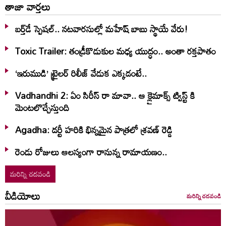
తాజా వార్తలు
బర్త్‌‌డే స్పెషల్.. నటవారసుల్లో మహేష్ బాబు స్థాయే వేరు!
Toxic Trailer: తండ్రీకొడుకుల మధ్య యుద్ధం.. అంతా రక్తపాతం
‘ఇరుముడి’ ట్రైలర్ రిలీజ్ వేడుక ఎక్కడంటే..
Vadhandhi 2: ఏం సిరీస్ రా మావా.. ఆ క్లైమాక్స్ ట్విస్ట్ కి
మెంటలొచ్చేస్తుంది
Agadha: డర్టీ హరికి భిన్నమైన పాత్రలో శ్రవణ్‌ రెడ్డి
రెండు రోజులు ఆలస్యంగా రానున్న రామాయణం..
మరిన్ని చదవండి
వీడియోలు
మరిన్ని చదవండి