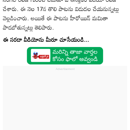
చేశారు. ఈ నెల 17న తొలి పాటను విడుదల చేయనున్నట్లు
వెల్లడించారు. అయితే ఈ పాటను హీరోయిన్‌ మమితా
పాడబోతున్నట్లు తెలిపారు.
ఈ సరదా వీడియోను మీరూ చూసేయండి...