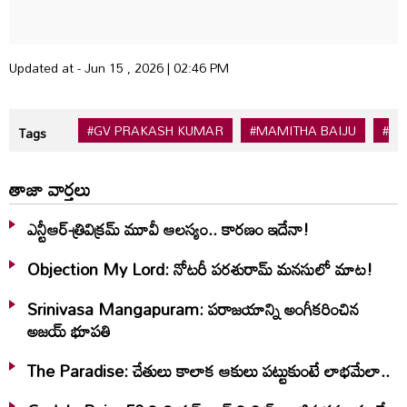
Updated at - Jun 15 , 2026 | 02:46 PM
#GV PRAKASH KUMAR
#MAMITHA BAIJU
#SU
Tags
తాజా వార్తలు
ఎన్టీఆర్-త్రివిక్రమ్ మూవీ ఆలస్యం.. కారణం ఇదేనా!
Objection My Lord: నోటరీ పరశురామ్‌ మనసులో మాట!
Srinivasa Mangapuram: పరాజయాన్ని అంగీకరించిన
అజయ్ భూపతి
The Paradise: చేతులు కాలాక ఆకులు పట్టుకుంటే లాభమేలా..