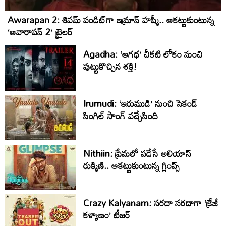
Awarapan 2: శివమ్ పండిట్‌గా ఇమ్రాన్ హష్మీ.. ఆకట్టుకుంటున్న
‘ఆవారాపన్ 2’ ట్రైలర్
Agadha: ‘అగధ’ చీకటి లోకం నుంచి
పుట్టుకొచ్చిన శక్తి!
Irumudi: ‘ఇరుముడి’ నుంచి సెకండ్
సింగిల్ సాంగ్ వచ్చేసింది
Nithiin: ప్రేమలో పడేసే అలియాస్
రుక్మిణి.. ఆకట్టుకుంటున్న గ్లింప్స్‌
Crazy Kalyanam: సరదా సరదాగా ‘క్రేజీ
కళ్యాణం’ టీజర్