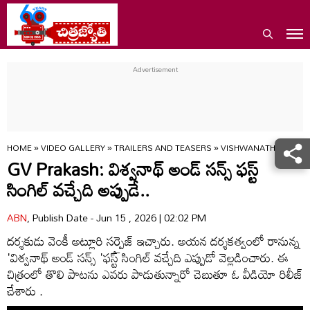
HOME
»
VIDEO GALLERY
»
TRAILERS AND TEASERS
»
VISHWANATH AND SO
GV Prakash: విశ్వనాథ్‌ అండ్‌ సన్స్‌ ఫస్ట్‌
సింగిల్‌ వచ్చేది అప్పుడే..
ABN
, Publish Date - Jun 15 , 2026 | 02:02 PM
దర్శకుడు వెంకీ అట్లూరి సర్ప్రైజ్ ఇచ్చారు. అయన దర్శకత్వంలో రానున్న
'విశ్వనాథ్‌ అండ్‌ సన్స్‌ 'ఫస్ట్‌ సింగిల్‌ వచ్చేది ఎప్పుడో వెల్లడించారు. ఈ
చిత్రంలో తొలి పాటను ఎవరు పాడుతున్నారో చెబుతూ ఓ వీడియో రిలీజ్
చేశారు .