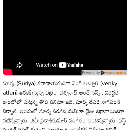
Powered by
సూర్య (Suriya) కథానాయకుడిగా వెంకీ అట్లూరి (venky
atluri) తెరకెక్కిస్తున్న చిత్రం ‘విశ్వనాథ్‌ అండ్‌ సన్స్‌’. వీరిద్దరి
కాంలోలో వస్తున్న తొలి సినిమా ఇది. సూర్య దేవర నాగవంశీ
నిర్మాత. ఇందులో సూర్య సరసన మమితా బైజు కథానాయికగా
నటిస్తున్నారు. జీవీ ప్రకాశ్‌కుమార్‌ సంగీతం అందిస్తున్నారు. ఫస్ట్‌
సింగిల్‌ రిలీజ్‌ గురించి చెబుతూ ఓ ఆసక్తికర వీడియో రిలీజ్‌