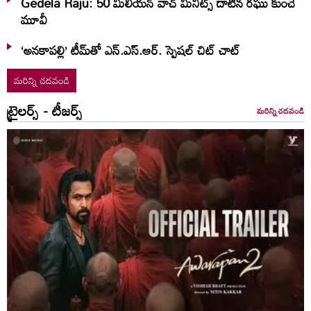
Gedela Raju: 50 మిలియన్‌ వాచ్‌ మినిట్స్‌ దాటిన రఘు కుంచే
మూవీ
‘అనకాపల్లి’ టీమ్‌తో ఎన్.ఎస్.ఆర్. స్పెషల్ చిట్ చాట్
మరిన్ని చదవండి
ట్రైలర్స్ - టీజర్స్
మరిన్ని చదవండి