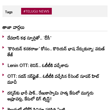
#TELUGU NEWS
Tags
తాజా వార్తలు
దేవదాస్ కథ స్ఫూర్తితో.. 'డీసీ'
'కొరియన్ కనకరాజు' కోసం.. కొరియన్ భాష నేర్చుకున్నా: వరుణ్
తేజ్
Lenin OTT: లెనిన్.. ఓటీటీకి వ‌చ్చేశాడు
OTT: స‌డ‌న్ స‌ర్‌ఫ్రైజ్‌.. ఓటీటీకి వ‌చ్చేసిన రీసెంట్ సూప‌ర్ హిట్
మూవీ
దర్శన్‌కు భారీ షాక్.. రేణుకాస్వామి హత్య కేసులో ముగ్గురు
అప్రూవర్లు, కేసులో బిగ్ ట్విస్ట్!
తెలుగులో లోకేష్ సినిమా పరిస్థితి ఏంటి..