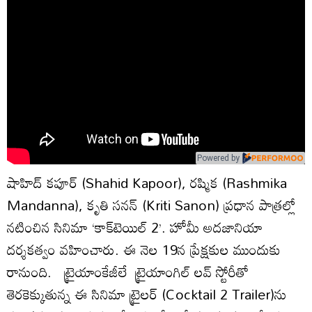
Powered by
షాహిద్‌ కపూర్ (Shahid Kapoor), రష్మిక (Rashmika
Mandanna), కృతి సనన్‌ (Kriti Sanon) ప్రధాన పాత్రల్లో
నటించిన సినిమా ‘కాక్‌టెయిల్‌ 2’. హోమీ అదజానియా
దర్శకత్వం వహించారు. ఈ నెల 19న ప్రేక్షకుల ముందుకు
రానుంది.
ట్రైయాంకేజీలే
ట్రైయాంగిల్ లవ్ స్టోరీతో
తెరకెక్కుతున్న ఈ సినిమా
ట్రైలర్‌ (Cocktail 2 Trailer)ను