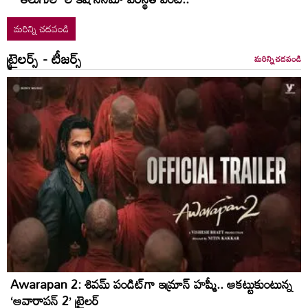
మరిన్ని చదవండి
ట్రైలర్స్ - టీజర్స్
మరిన్ని చదవండి
Awarapan 2: శివమ్ పండిట్‌గా ఇమ్రాన్ హష్మీ.. ఆకట్టుకుంటున్న
‘ఆవారాపన్ 2’ ట్రైలర్