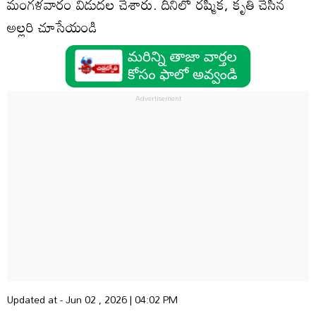
మంగళవారం విడుదల చేశారు. దీనిలో రష్మిక, కృతి చేసిన
అల్లరి చూసేయండి
Updated at - Jun 02 , 2026 | 04:02 PM