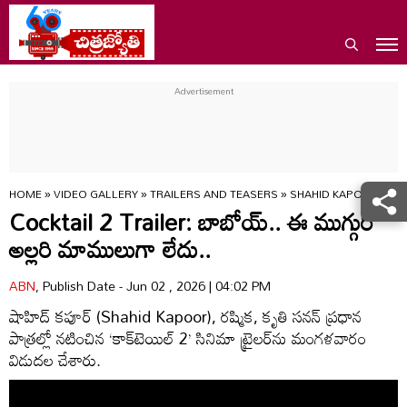
HOME
»
VIDEO GALLERY
»
TRAILERS AND TEASERS
»
SHAHID KAPOOR COCK
Cocktail 2 Trailer: బాబోయ్.. ఈ ముగ్గురి
అల్లరి మాములుగా లేదు..
ABN
, Publish Date - Jun 02 , 2026 | 04:02 PM
షాహిద్‌ కపూర్ (Shahid Kapoor), రష్మిక, కృతి సనన్‌ ప్రధాన
పాత్రల్లో నటించిన ‘కాక్‌టెయిల్‌ 2’ సినిమా ట్రైలర్‌ను మంగళవారం
విడుదల చేశారు.