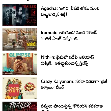
Agadha: ‘అగధ’ చీకటి లోకం నుంచి
పుట్టుకొచ్చిన శక్తి!
Irumudi: ‘ఇరుముడి’ నుంచి సెకండ్
సింగిల్ సాంగ్ వచ్చేసింది
Nithiin: ప్రేమలో పడేసే అలియాస్
రుక్మిణి.. ఆకట్టుకుంటున్న గ్లింప్స్‌
Crazy Kalyanam: సరదా సరదాగా ‘క్రేజీ
కళ్యాణం’ టీజర్
నవ్వులు పూయిస్తున్న ‘కొరియన్ కనకరాజు’