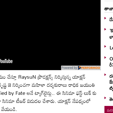
తాజా
దే
'
భా
Le
OT
ర
Powered by
దర
చేస్తూ RaysuN ప్రొడక్షన్స్ నిర్మిస్తున్న యాక్షన్
కే
ృష్ణ జె నిర్మించగా మహిళా దర్శకురాలు రాధిక జయంతి
ట్వ
 by Fate అనే ట్యాగ్‌లైన్లు.. ఈ సినిమా ఫస్ట్ లుక్ కు
తె
 సినిమా టీజర్ విడుదల చేశారు. యాక్షన్ నేపథ్యంలో
్ వేయండి.
మరిన