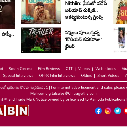
Nithiin: ప్రేమలో పడేసే
అలియాస్ రుక్మిణి..
ఆకట్టుకుంటున్న గ్లింప్స్‌
నవ్వులు పూయిస్తున్న
హష్మీ..
‘కొరియన్ కనకరాజు’
ట్రైలర్
od
South Cinema
Film Reviews
OTT
Videos
Web-stories
Vir
Special Interviews
OHRK Film Interviews
Oldies
Short Videos
A
లంలో ప్రకటనల కొరకు సంప్రదించండి
|
For internet advertisement and sales please 
Mailicon digitalsales@Chitrajyothy.com
ht © and Trade Mark Notice owned by or licensed to Aamoda Publications 