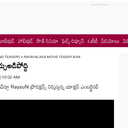
బాలీవుడ్
హాలీవుడ్
సౌత్ సినిమా
ఫిల్మ్ రివ్యూస్
ఓటీటీ
వీడియోలు
వెబ
ND TEASERS
»
RAYAVALASA MOVIE TEASER AVM
ుఅడిపోద్ది
 | 10:02 AM
తూ RaysuN ప్రొడక్షన్స్ నిర్మిస్తున్న యాక్షన్ ఎంటర్టైనర్