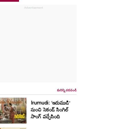
మరిన్ని చదవండి
Irumudi: ‘ఇరుముడి’
నుంచి సెకండ్ సింగిల్
సాంగ్ వచ్చేసింది