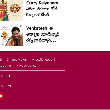
Crazy Kalyanam:
సరదా సరదాగా ‘క్రేజీ
కళ్యాణం’ టీజర్
Venkatesh: ఈ
ఆడాళ్లకు యాటిట్యూడ్
తప్ప గ్రాటిట్యూడ్
ఉండదు
al
Cinema News
Miscellaneous
bout us
Privacy policy
contact
PVT Ltd.