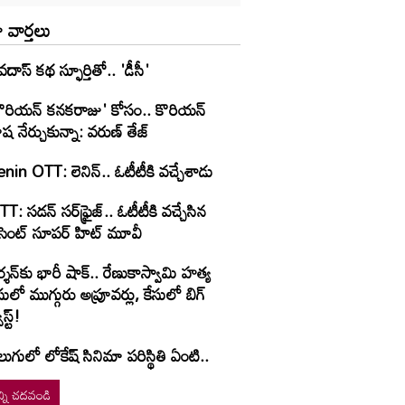
 వార్తలు
వదాస్ కథ స్ఫూర్తితో.. 'డీసీ'
కొరియన్ కనకరాజు' కోసం.. కొరియన్
ష నేర్చుకున్నా: వరుణ్ తేజ్
nin OTT: లెనిన్.. ఓటీటీకి వ‌చ్చేశాడు
T: స‌డ‌న్ స‌ర్‌ఫ్రైజ్‌.. ఓటీటీకి వ‌చ్చేసిన
ీసెంట్ సూప‌ర్ హిట్ మూవీ
్శన్‌కు భారీ షాక్.. రేణుకాస్వామి హత్య
సులో ముగ్గురు అప్రూవర్లు, కేసులో బిగ్
ిస్ట్!
లుగులో లోకేష్ సినిమా పరిస్థితి ఏంటి..
్ని చదవండి