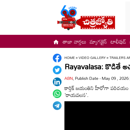
తాజా వార్తలు
మ్యాగజైన్
టాలీవుడ్
HOME
»
VIDEO GALLERY
»
TRAILERS A
Rayavalasa: కొడితే అచ్చ
ABN
, Publish Date - May 09 , 2026
కార్తిక్ జయంతిని హీరోగా పరిచయం చేస్
'రాయవలస'.