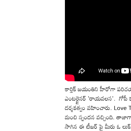
కార్తిక్ జయంతిని హీరోగా పరిచయం 
ఎంటర్టైనర్ 'రాయవలస'. గోపీ క
దర్శకత్వం వహించారు. Love Tied
మంచి స్పందన వచ్చింది. తాజాగా
సాగిన ఈ టీజర్ పై మీరు ఓ లుక