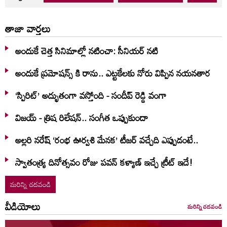
తాజా వార్తలు
అందుకే చెత్త సినిమాల్లో నటించా: సీనియర్ నటి
అందుకే ప్రమోషన్స్ కి రాను.. ఎట్టకేలకు నోరు విప్పిన నయనతార
‘స్పిరిట్’ అద్భుతంగా వస్తోంది - సందీప్ రెడ్డి వంగా
విజయ్ - త్రిష రిలేషన్.. సంగీత ఒప్పుకుందా
అల్లరి నరేష్ ‘రంభ ఊర్వశి మేనక’ టీజర్ వచ్చేది ఎప్పుడంటే..
స్వాతంత్య్ర దినోత్సవం రోజు పవన్ కళ్యాణ్ ఇచ్చే ట్రీట్ ఇదే!
మరిన్ని చదవండి
వీడియోలు
మరిన్ని చదవండి