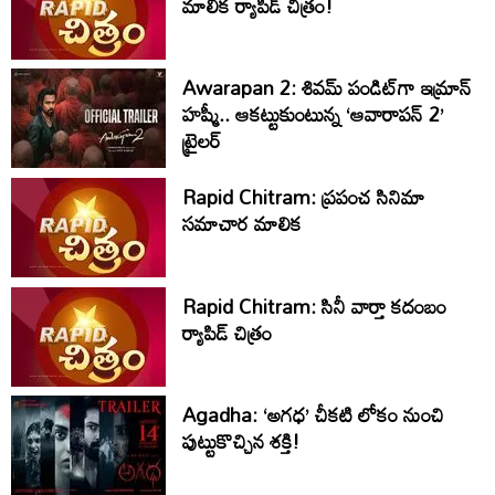
మాలిక ర్యాపిడ్ చిత్రం!
Awarapan 2: శివమ్ పండిట్‌గా ఇమ్రాన్
హష్మీ.. ఆకట్టుకుంటున్న ‘ఆవారాపన్ 2’
ట్రైలర్
Rapid Chitram: ప్రపంచ సినిమా
సమాచార మాలిక
Rapid Chitram: సినీ వార్తా కదంబం
ర్యాపిడ్ చిత్రం
Agadha: ‘అగధ’ చీకటి లోకం నుంచి
పుట్టుకొచ్చిన శక్తి!