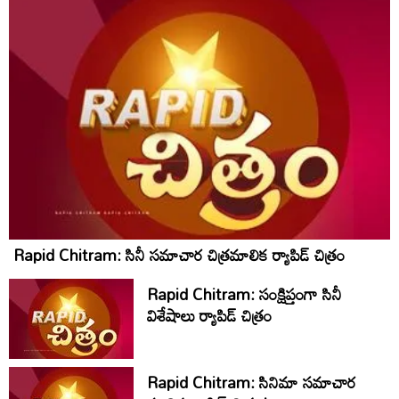
Rapid Chitram: సినీ సమాచార చిత్రమాలిక ర్యాపిడ్‌ చిత్రం
Rapid Chitram: సంక్షిప్తంగా సినీ
విశేషాలు ర్యాపిడ్ చిత్రం
Rapid Chitram: సినిమా సమాచార