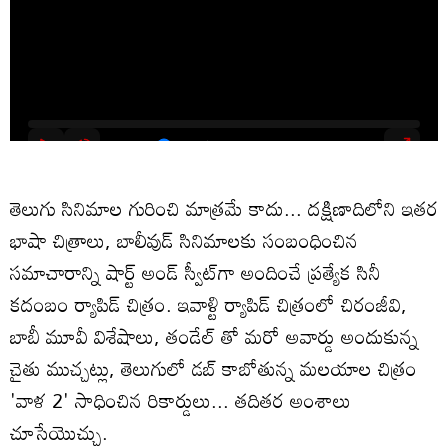
తెలుగు సినిమాల గురించి మాత్రమే కాదు... దక్షిణాదిలోని ఇతర
భాషా చిత్రాలు, బాలీవుడ్‌ సినిమాలకు సంబంధించిన
సమాచారాన్ని షార్ట్ అండ్ స్వీట్‌గా అందించే ప్రత్యేక సినీ
కదంబం ర్యాపిడ్ చిత్రం. ఇవాళ్టి ర్యాపిడ్‌ చిత్రంలో చిరంజీవి,
బాబీ మూవీ విశేషాలు, తండేల్‌ తో మరో అవార్డు అందుకున్న
చైతు ముచ్చట్లు, తెలుగులో డబ్‌ కాబోతున్న మలయాల చిత్రం
'వాళ 2' సాధించిన రికార్డులు... తదితర అంశాలు
చూసేయొచ్చు.