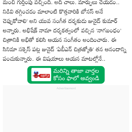
మంచి గుర్తింపు వచ్చింది. అది చాలు. మార్పులు చేయడం..
నిడివి తగ్గించడం మాలాంటి కొత్తవారికి బోనస్‌ అనే
చెప్పుకోవాలి’ అని యువ సంగీత దర్శకుడు జునైద్‌ కుమార్‌
అన్నారు. అభిషేక్‌ నామా దర్శకత్వంలో వచ్చిన ‘నాగబంధం’
చిత్రానికి అభితో కలిసి ఆయన సంగీతం అందించారు. ఈ
సినిమా సక్సెస్‌ పట్ల జునైద్‌ ‘ఏబీఎన్‌ చిత్రజ్యోతి’ తన ఆనందాన్ని
పంచుకున్నారు. ఈ విషయాలు ఆయన మాటల్లోనే..