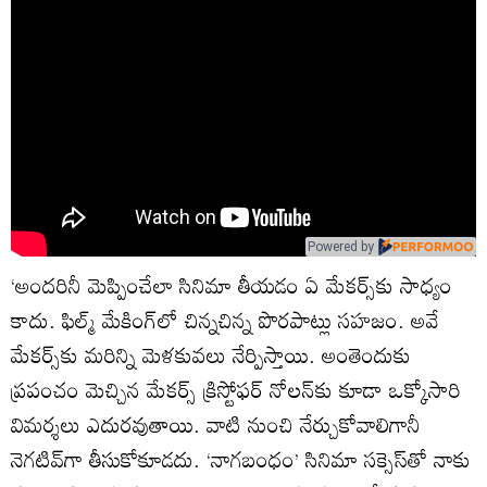
Powered by
‘అందరినీ మెప్పించేలా సినిమా తీయడం ఏ మేకర్స్‌కు సాధ్యం
కాదు. ఫిల్మ్‌ మేకింగ్‌లో చిన్నచిన్న పొరపాట్లు సహజం. అవే
మేకర్స్‌కు మరిన్ని మెళకువలు నేర్పిస్తాయి. అంతెందుకు
ప్రపంచం మెచ్చిన మేకర్స్‌ క్రిస్టోఫర్‌ నోలన్‌కు కూడా ఒక్కోసారి
విమర్శలు ఎదురవుతాయి. వాటి నుంచి నేర్చుకోవాలిగానీ
నెగటివ్‌గా తీసుకోకూడదు. ‘నాగబంధం’ సినిమా సక్సెస్‌తో నాకు