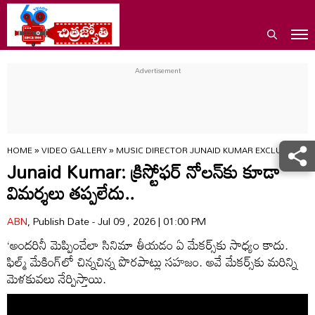
HOME
»
VIDEO GALLERY
»
MUSIC DIRECTOR JUNAID KUMAR EXCLUSIVE I
Junaid Kumar: క్రిస్టోఫర్‌ నోలన్‌కు కూడా
విమర్శలు తప్పలేదు..
ABN
, Publish Date - Jul 09 , 2026 | 01:00 PM
‘అందరినీ మెప్పించేలా సినిమా తీయడం ఏ మేకర్స్‌కు సాధ్యం కాదు.
ఫిల్మ్‌ మేకింగ్‌లో చిన్నచిన్న పొరపాట్లు సహజం. అవే మేకర్స్‌కు మరిన్ని
మెళకువలు నేర్పిస్తాయి.