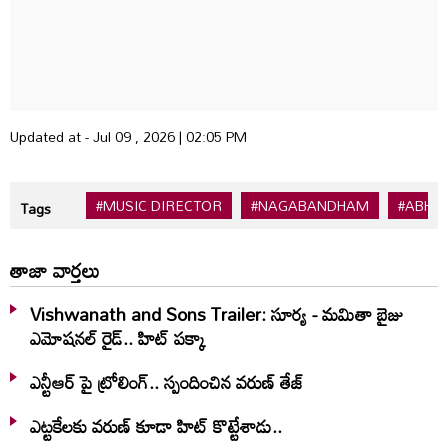
Updated at - Jul 09 , 2026 | 02:05 PM
#MUSIC DIRECTOR
#NAGABANDHAM
#ABHI
Tags
తాజా వార్తలు
Vishwanath and Sons Trailer: సూర్య - మమితా బైజు
ఎమోషనల్ రైడ్.. హిట్ పక్కా
ఎన్టీఆర్ పై ట్రోలింగ్.. స్పందించిన వరుణ్ తేజ్
ఎట్టకేలకు వరుణ్ కూడా హిట్ కొట్టేశాడు..