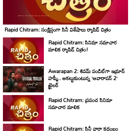
Rapid Chitram: సంక్షిప్తంగా సినీ విశేషాలు ర్యాపిడ్ చిత్రం
Rapid Chitram: సినిమా సమాచార
మాలిక ర్యాపిడ్ చిత్రం!
Awarapan 2: శివమ్ పండిట్‌గా ఇమ్రాన్
హష్మీ.. ఆకట్టుకుంటున్న ‘ఆవారాపన్ 2’
ట్రైలర్
Rapid Chitram: ప్రపంచ సినిమా
సమాచార మాలిక
Rapid Chitram: సినీ వార్తా కదంబం