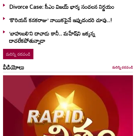
Divorce Case: సీఎం విజయ్ భార్య సంచలన నిర్ణయం
‘కొరియన్ కనకరాజు’ నాయికపైనే ఇప్పుడందరి చూపు..!
‘బాహుబలి’ని దాచాడు కానీ.. మహేష్‌ని జక్కన్న
దాచలేకపోతున్నాడా
మరిన్ని చదవండి
వీడియోలు
మరిన్ని చదవండి