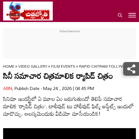
HOME
»
VIDEO GALLERY
»
FILM EVENTS
»
RAPID CHITRAM TOLLYWOOD H
సినీ సమాచార చిత్రమాలిక ర్యాపిడ్‌ చిత్రం
ABN
, Publish Date - May 24 , 2026 | 04:45 PM
సినిమా ఇండస్ట్రీలో ఏ మూల ఏం జరుగుతుందో తెలిపే సమాచార
మాలిక ‘ర్యాపిడ్‌ చిత్రం’. టాలీవుడ్ టు హాలీవుడ్ ఫిల్మ్ అప్డేట్స్ ఇందులో
చూడొచ్చు. ఆలస్యమెందుకు వీడియో చూసేయండిక!