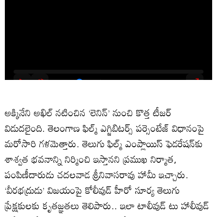
అక్కినేని అఖిల్ నటించిన ‘లెనిన్’ నుంచి కొత్త టీజర్
విడుదలైంది. తెలంగాణ ఫిల్మ్ ఎగ్జిబిటర్స్ పర్సెంటేజ్ విధానంపై
మరోసారి గళమెత్తారు. తెలుగు ఫిల్మ్ ఎంప్లాయిస్‌ ఫెడరేషన్‌‌కు
శాశ్వత భవనాన్ని నిర్మించి ఇస్తానని ప్రముఖ నిర్మాత,
పంపిణీదారుడు చదలవాడ శ్రీనివాసరావు హామీ ఇచ్చారు.
‘వీరభద్రుడు’ విజయంపై కోలీవుడ్ హీరో సూర్య తెలుగు
ప్రేక్షకులకు కృతజ్ఞతలు తెలిపారు.. ఇలా టాలీవుడ్ టు హాలీవుడ్