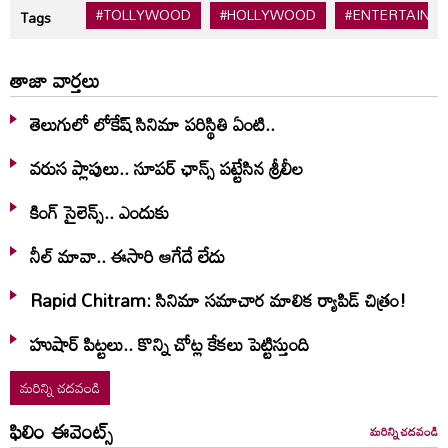
#TOLLYWOOD
#HOLLYWOOD
#ENTERTAINM
Tags
తాజా వార్తలు
తెలుగులో లోకేష్ సినిమా పరిస్థితి ఏంటి..
వరుస ప్లాపులు.. సూపర్ ఛాన్స్ పట్టేసిన శ్రీలీల
కింగ్ సైలెన్స్.. ఎందుకు
నీల్ మావా.. ఈసారి ఆగేదే లేదు
Rapid Chitram: సినిమా సమాచార మాలిక ర్యాపిడ్ చిత్రం!
హుషార్‌ పిట్టలు.. కొన్ని చోట్ల కేకలు పెట్టిస్తుంది
మరిన్ని చదవండి
ఫిలిం ఈవెంట్స్
మరిన్ని చదవండి