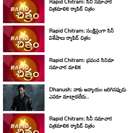
Rapid Chitram: సినీ సమాచార
చిత్రమాలిక ర్యాపిడ్‌ చిత్రం
Rapid Chitram: సంక్షిప్తంగా సినీ
విశేషాలు ర్యాపిడ్ చిత్రం
Rapid Chitram: ప్రపంచ సినిమా
సమాచార మాలిక
Dhanush: నాకు అన్యాయం జరిగినప్పుడు
ఎవరూ మాట్లాడలేదు..
Rapid Chitram: సినీ సమాచార
చిత్రమాలిక ర్యాపిడ్‌ చిత్రం