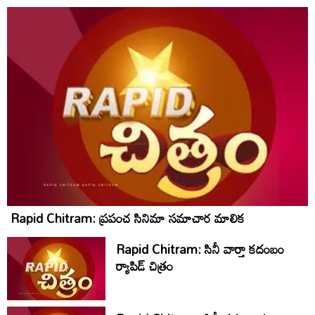
Rapid Chitram: ప్రపంచ సినిమా సమాచార మాలిక
Rapid Chitram: సినీ వార్తా కదంబం
ర్యాపిడ్ చిత్రం