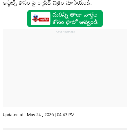
అప్డేట్స్ కోసం పై ర్యాపిడ్ చిత్రం చూసేయండి.
Updated at - May 24 , 2026 | 04:47 PM