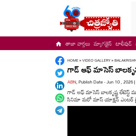
తాజా వార్తలు
మ్యాగజైన్
టాలీవుడ్
HOME
»
VIDEO GALLERY
»
BALAKRISHN
గాడ్‌ ఆఫ్‌ మాసెస్‌ బాలకృష్
ABN
, Publish Date - Jun 10 , 2026 
గాడ్‌ ఆఫ్‌ మాసెస్ బాలకృష్ణ లేటెస్ట్ మూ
సినిమా మరో మాస్ యాక్షన్ ఎంటర్ టైన