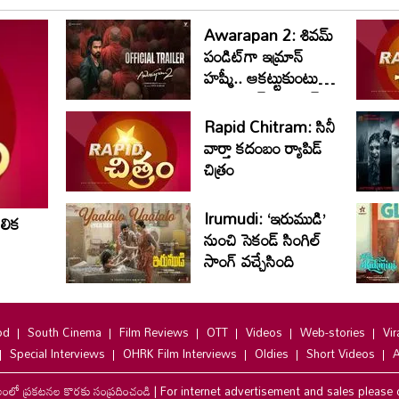
Awarapan 2: శివమ్
పండిట్‌గా ఇమ్రాన్
హష్మీ.. ఆకట్టుకుంటున్న
‘ఆవారాపన్ 2’ ట్రైలర్
Rapid Chitram: సినీ
వార్తా కదంబం ర్యాపిడ్
చిత్రం
Irumudi: ‘ఇరుముడి’
లిక
నుంచి సెకండ్ సింగిల్
సాంగ్ వచ్చేసింది
od
South Cinema
Film Reviews
OTT
Videos
Web-stories
Vir
Special Interviews
OHRK Film Interviews
Oldies
Short Videos
A
లంలో ప్రకటనల కొరకు సంప్రదించండి
|
For internet advertisement and sales please 