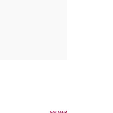
మరిన్ని చదవండి