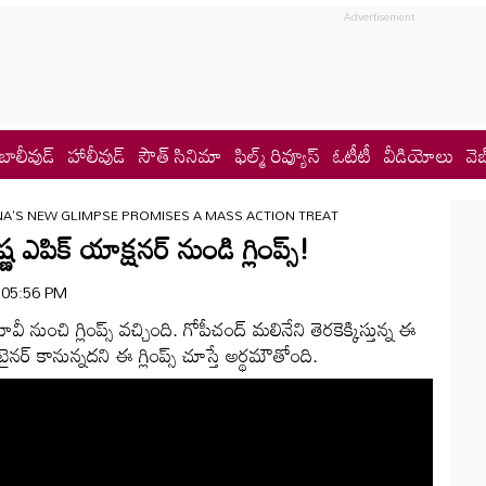
బాలీవుడ్
హాలీవుడ్
సౌత్ సినిమా
ఫిల్మ్ రివ్యూస్
ఓటీటీ
వీడియోలు
వెబ
A'S NEW GLIMPSE PROMISES A MASS ACTION TREAT
ణ ఎపిక్ యాక్షనర్ నుండి గ్లింప్స్!
| 05:56 PM
వీ నుంచి గ్లింప్స్ వచ్చింది. గోపీచంద్‌ మలినేని తెరకెక్కిస్తున్న ఈ
ర్ కానున్నదని ఈ గ్లింప్స్ చూస్తే అర్థమౌతోంది.