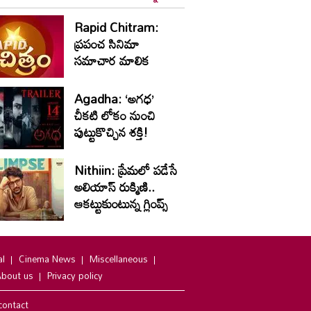
Rapid Chitram:
ప్రపంచ సినిమా
సమాచార మాలిక
Agadha: ‘అగధ’
చీకటి లోకం నుంచి
పుట్టుకొచ్చిన శక్తి!
Nithiin: ప్రేమలో పడేసే
అలియాస్ రుక్మిణి..
ఆకట్టుకుంటున్న గ్లింప్స్‌
al
Cinema News
Miscellaneous
bout us
Privacy policy
contact