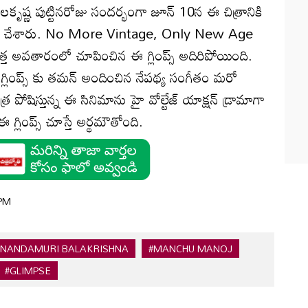
ు. బాలకృష్ణ పుట్టినరోజు సందర్భంగా జూన్ 10న ఈ చిత్రానికి
ిడుదల చేశారు. No More Vintage, Only New Age
కొత్త అవతారంలో చూపించిన ఈ గ్లింప్స్ అదిరిపోయింది.
్లింప్స్ కు తమన్ అందించిన నేపథ్య సంగీతం మరో
 పోషిస్తున్న ఈ సినిమాను హై వోల్టేజ్‌ యాక్షన్ డ్రామాగా
 ఈ గ్లింప్స్ చూస్తే అర్థమౌతోంది.
 PM
#NANDAMURI BALAKRISHNA
#MANCHU MANOJ
#GLIMPSE