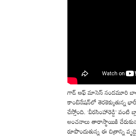
గాడ్ ఆఫ్ మాసెస్ నందమూరి బాలకృ
కాంబినేషన్‌లో తెరకెక్కుతున్న భార
చేస్తోంది. ‘వీరసింహారెడ్డి’ వంటి 
అంచనాలు తారాస్థాయికి చేరుకున్న
రూపొందుతున్న ఈ చిత్రాన్ని వృద్ధ