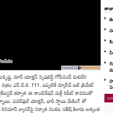
తాజా
తె
వర
కి
నీ
R
మా
Powered by
ష్ణ, మాస్ యాక్షన్ స్పెషలిస్ట్ గోపీచంద్ మలినేని
హు
ీ చిత్రం ఎన్.బి.కె. 111. ఇప్పటికే మ్యాసీవ్ బజ్ క్రియేట్
పె
బ్లాక్‌బస్టర్ తర్వాత ఈ కాంబినేషన్ మళ్లీ రిపీట్ కావడంతో
మరిన
ాయి. పవర్‌ఫుల్ యాక్షన్, భారీ స్థాయి మేకింగ్ తో
ి సినిమాస్ బ్యానర్‌పై నిర్మాత వెంకట సతీష్ కిలారు అత్యంత