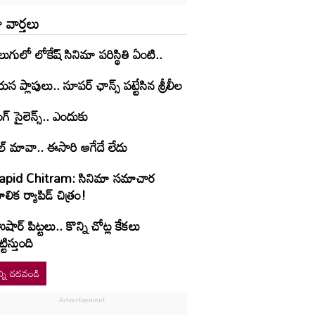
 వార్తలు
లుగులో లోకేష్ సినిమా పరిస్థితి ఏంటి..
ుస ప్లాపులు.. సూపర్ ఛాన్స్ పట్టేసిన శ్రీలీల
ంగ్ సైలెన్స్.. ఎందుకు
ల్ మావా.. ఈసారి ఆగేదే లేదు
apid Chitram: సినిమా సమాచార
లిక ర్యాపిడ్ చిత్రం!
షార్‌ పిట్టలు.. కొన్ని చోట్ల కేకలు
ట్టిస్తుంది
్ని చదవండి