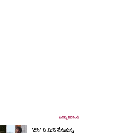
మరిన్ని చదవండి
'డిసి' ని మిస్ చేసుకున్న