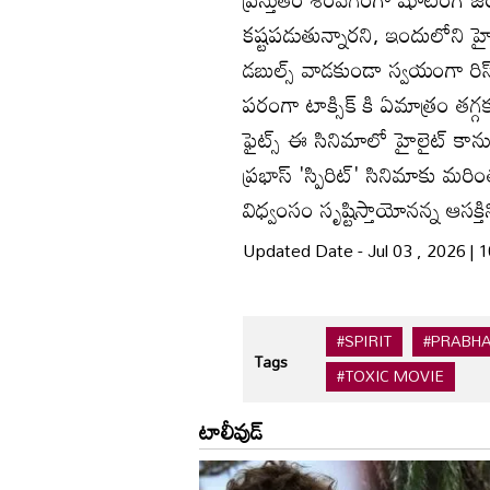
కష్టపడుతున్నారని, ఇందులోని హై-
డబుల్స్ వాడకుండా స్వయంగా రిస్క్ 
పరంగా టాక్సిక్ కి ఏమాత్రం తగ్గక
ఫైట్స్ ఈ సినిమాలో హైలైట్ కాన
ప్రభాస్ 'స్పిరిట్' సినిమాకు మరి
విధ్వంసం సృష్టిస్తాయోనన్న ఆసక్తిని
Updated Date - Jul 03 , 2026 |
#SPIRIT
#PRABH
Tags
#TOXIC MOVIE
టాలీవుడ్