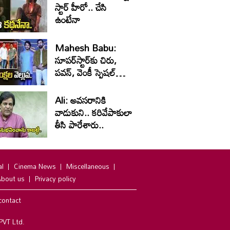
స్టార్ హీరో.. చేసి
ఉంటేనా
Mahesh Babu:
సూపర్‌స్టార్‌కు చిరు,
పవన్‌, వెంకీ స్పెషల్‌
విషెస్‌
Ali: అవసరానికి
వాడుకుని.. కరివేపాకులా
తీసి పారేశారు..
al
Cinema News
Miscellaneous
bout us
Privacy policy
contact
PVT Ltd.