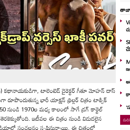
తాజా
Vi
చ
S
చే
M
ఇం
అభ
h) కథానాయకుడిగా, టాలెంటెడ్ డైరెక్టర్ గీతూ మోహన్ దాస్
కా
ా రూపొందుతున్న భారీ యాక్షన్ థ్రిల్లర్ చిత్రం టాక్సిక్
‘స
 1950 నుండి 1970ల మధ్య కాలంలో సాగే డ్రగ్ కార్టెల్
ెరకెక్కుతోంది. ఇటీవల ఈ చిత్రం నుండి విడుదలైన
మరిన
్ మీడియాలో సంచలనం సృష్టిస్తున్నాయి. ఈ చిత్రంలో