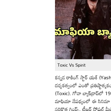
Toxic Vs Spirit
కన్నడ రాకింగ్ స్టార్ యశ్ (Yas
దర్శకత్వంలో ఎంతో ప్రతిష్టాత్మకంగ
(Toxic). గోవా బ్యాక్‌డ్రాప్‌లో
మాఫియా నేపథ్యంలో ఈ సినిమా త
సరికొత్త గ్లింప్స్, టీజర్ సోషల