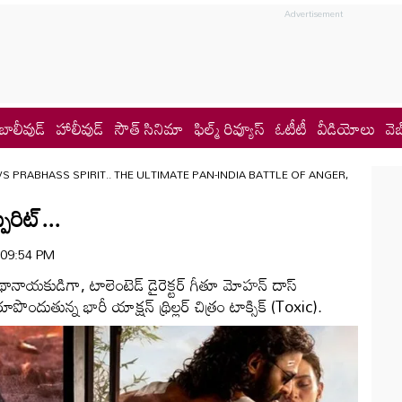
బాలీవుడ్
హాలీవుడ్
సౌత్ సినిమా
ఫిల్మ్ రివ్యూస్
ఓటీటీ
వీడియోలు
వెబ
VS PRABHASS SPIRIT.. THE ULTIMATE PAN-INDIA BATTLE OF ANGER,
పిరిట్...
| 09:54 PM
కథానాయకుడిగా, టాలెంటెడ్ డైరెక్టర్ గీతూ మోహన్ దాస్
పొందుతున్న భారీ యాక్షన్ థ్రిల్లర్ చిత్రం టాక్సిక్ (Toxic).