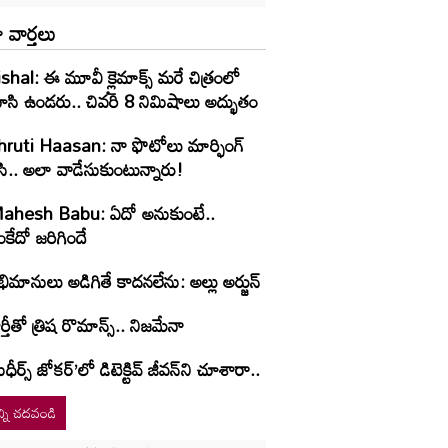
 వార్తలు
shal: ఈ మూవీ క్లైమాక్స్ మరే చిత్రంలో
ూసి ఉండరు.. చివరి 8 నిమిషాలు అద్భుతం
hruti Haasan: నా ఫొటోలు మార్ఫింగ్
సి.. అలా వాడేసుకుంటున్నారు!
ahesh Babu: ఏదో అనుకుంటే..
కేదో జరిగిందే
ిమానులు అడిగితే కాదనలేను: అల్లు అర్జున్
ర్తీతో త్రిష రొమాన్స్.. నిజమేనా
ుధీర్స్ జోకర్’లో డిటెక్టివ్ జీవన్‌ని చూశారా..
్ని చదవండి