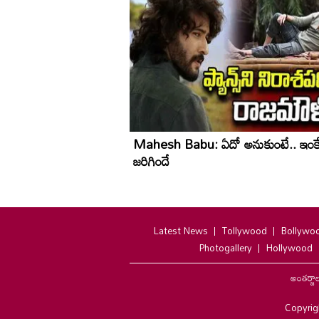
Mahesh Babu: ఏదో అనుకుంటే.. ఇంక
జరిగిందే
Latest News
Tollywood
Bollywo
Photogallery
Hollywood
అంతర్జా
Copyrig