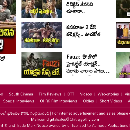
డిటెక్టివ్ జీవన్‌ని
చూశారా..
కనకరాజు 2 డేస్
కలెక్షన్స్.. ఊచకోత
Fauzi: ‘ఫౌజీ’లో
ేదో
హైఓల్టేజ్‌ యాక్షన్‌..
మూడు వారాల పాటు
భారీ షెడ్యూల్‌
od
South Cinema
Film Reviews
OTT
Videos
Web-stories
Vir
Special Interviews
OHRK Film Interviews
Oldies
Short Videos
A
లంలో ప్రకటనల కొరకు సంప్రదించండి
|
For internet advertisement and sales please 
Mailicon digitalsales@Chitrajyothy.com
ht © and Trade Mark Notice owned by or licensed to Aamoda Publications 