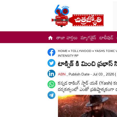
తాజా వార్తలు
మ్యాగజైన్
టాలీవుడ్
HOME
»
TOLLYWOOD
»
YASHS TOXIC 
INTENSITY RP
టాక్సిక్ కి మించి ప్రభాస్ స్
ABN
, Publish Date - Jul 03 , 2026 
కన్నడ రాకింగ్ స్టార్ యశ్ (Yash) 
దర్శకత్వంలో ఎంతో ప్రతిష్టాత్మకంగా రూ