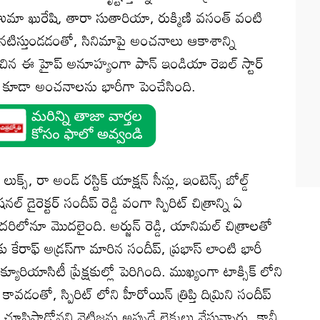
ా ఖురేషి, తారా సుతారియా, రుక్మిణి వసంత్ వంటి
ు నటిస్తుండడంతో, సినిమాపై అంచనాలు ఆకాశాన్ని
టించిన ఈ హైప్ అనూహ్యంగా పాన్ ఇండియా రెబల్ స్టార్
వీపై కూడా అంచనాలను భారీగా పెంచేసింది.
లుక్స్, రా అండ్ రస్టిక్ యాక్షన్ సీన్లు, ఇంటెన్స్ బోల్డ్
 డైరెక్టర్ సందీప్ రెడ్డి వంగా స్పిరిట్ చిత్రాన్ని ఏ
 అందరిలోనూ మొదలైంది. అర్జున్ రెడ్డి, యానిమల్ చిత్రాలతో
 కేరాఫ్ అడ్రస్‌గా మారిన సందీప్, ప్రభాస్ లాంటి భారీ
క్యూరియాసిటీ ప్రేక్షకుల్లో పెరిగింది. ముఖ్యంగా టాక్సిక్ లోని
వడంతో, స్పిరిట్ లోని హీరోయిన్ త్రిప్తి దిమ్రిని సందీప్
ూపిస్తాడోనని నెటిజన్లు అప్పుడే లెక్కలు వేస్తున్నారు. కానీ