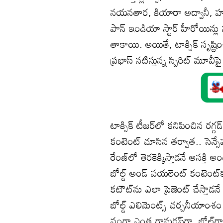
నయనతార, కియారా అద్వానీ, హుమ
పాన్ ఇండియా స్టార్ హీరోయిన్ల
తాకాయి. అయితే, టాక్సిక్ సృష్
ప్రభాస్ నటిస్తున్న స్పిరిట్ మూ
టాక్సిక్ టీజర్‌లో కనిపించిన రగ్గడ్ 
కంటెంట్ చూసిన తర్వాత.. సెన్సేషనల్
రేంజ్‌లో తెరకెక్కిస్తాడనే ఆసక్తి
బోల్డ్ అండ్ వయలెంట్ కంటెంట్‌కు
కటౌట్‌ను ఎలా ప్రెజెంట్ చేస్తాడనే 
బోల్డ్ ఎలిమెంట్స్ చర్చనీయాంశం కా
వంగా ఎంత గ్లామరస్‌గా, బోల్డ్‌గా చ