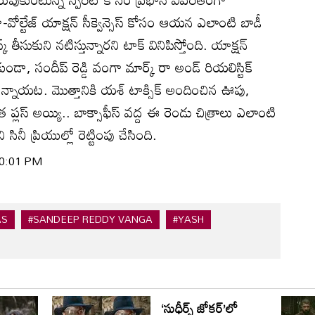
వోల్టేజ్ యాక్షన్ సీక్వెన్సెస్ కోసం ఆయన ఎలాంటి బాడీ
తీసుకుని నటిస్తున్నారని టాక్ వినిపిస్తోంది. యాక్షన్
ుండా, సందీప్ రెడ్డి వంగా మార్క్ రా అండ్ రియలిస్టిక్
ున్నాయట. మొత్తానికి యశ్ టాక్సిక్ అందించిన ఊపు,
ంత ప్లస్ అయ్యి.. బాక్సాఫీస్ వద్ద ఈ రెండు చిత్రాలు ఎలాంటి
 సినీ ప్రియుల్లో రెట్టింపు చేసింది.
 10:01 PM
AS
#SANDEEP REDDY VANGA
#YASH
‘సుధీర్స్ జోకర్’లో