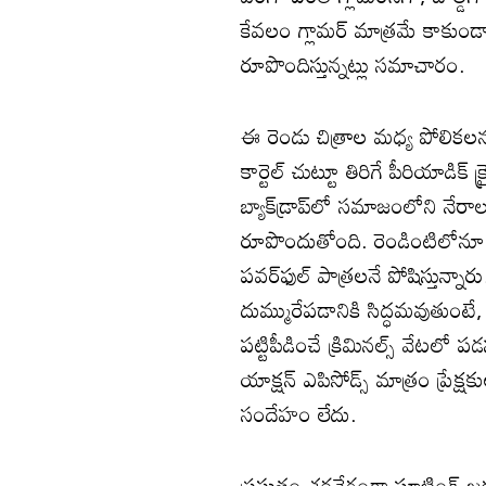
కేవలం గ్లామర్ మాత్రమే కాకుండా,
రూపొందిస్తున్నట్లు సమాచారం.
ఈ రెండు చిత్రాల మధ్య పోలికలన
కార్టెల్ చుట్టూ తిరిగే పీరియాడిక్
బ్యాక్‌డ్రాప్‌లో సమాజంలోని నేరా
రూపొందుతోంది. రెండింటిలోనూ
పవర్‌ఫుల్ పాత్రలనే పోషిస్తున్నారు.
దుమ్మురేపడానికి సిద్ధమవుతుంటే,
పట్టిపీడించే క్రిమినల్స్ వేటలో 
యాక్షన్ ఎపిసోడ్స్ మాత్రం ప్రేక్షక
సందేహం లేదు.
ప్రస్తుతం శరవేగంగా షూటింగ్ జర