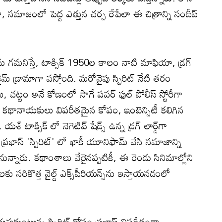
 సమాజంలో పెద్ద ఎత్తున చర్చ రేపేలా ఈ చిత్రాన్ని సందీప్
ు గమనిస్తే, టాక్సిక్ 1950ల కాలం నాటి మాఫియా, డ్రగ్
 క్రైమ్ డ్రామాగా వస్తోంది. మరోవైపు స్పిరిట్ నేటి తరం
లు, చట్టం అనే కోణంలో సాగే పవర్ ఫుల్ పోలీస్ స్టోరీగా
 కథానాయకులు విపరీతమైన కోపం, ఇంటెన్సిటీ కలిగిన
 యశ్ టాక్సిక్ లో నెగెటివ్ షేడ్స్ ఉన్న డ్రగ్ లార్డ్‌గా
 ప్రభాస్ 'స్పిరిట్' లో ఖాకీ యూనిఫామ్ వేసి సమాజాన్ని
పడనున్నారు. కథాంశాలు వేరైనప్పటికీ, ఈ రెండు సినిమాల్లోని
ులకు సరికొత్త వైల్డ్ ఎక్స్‌పీరియన్స్‌ను ఇస్తాయనడంలో
ుపుకుంటున్న స్పిరిట్ కోసం ప్రభాస్ విపరీతంగా