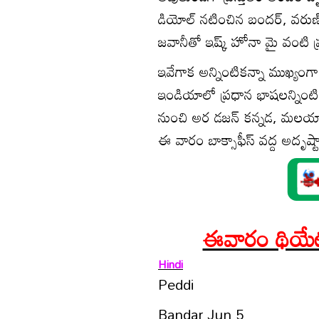
డియోల్ న‌టించిన బంద‌ర్‌, వ‌రుణ
జ‌వానీతో ఇష్క్ హోనా మై వంటి ప్
ఇవేగాక అన్నింటిక‌న్నా ముఖ్యంగా
ఇండియాలో ప్ర‌ధాన భాష‌లన్నింటిల
నుంచి అర డ‌జ‌న్ క‌న్న‌డ, మ‌ల‌యా
ఈ వారం బాక్సాఫీస్ వద్ద అదృష్టా
ఈవారం థియేట‌ర్
Hindi
Peddi
Bandar Jun 5