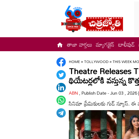
తాజా వార్తలు
మ్యాగజైన్
టాలీవుడ్
HOME
»
TOLLYWOOD
»
THIS WEEK MO
Theatre Releases Thi
థియేటర్లలోకి వస్తున్న కొత్త
ABN
, Publish Date - Jun 03 , 2026
సినిమా ప్రేమికులకు గుడ్ న్యూస్. ఈ 