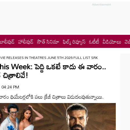
బాలీవుడ్
హాలీవుడ్
సౌత్ సినిమా
ఫిల్మ్ రివ్యూస్
ఓటీటీ
వీడియోలు
వెబ
VIE RELEASES IN THEATRES JUNE 5TH 2026 FULL LIST SRK
s Week: పెద్ది ఒక‌టే కాదు ఈ వారం..
 చిత్రాలివే!
 | 04:24 PM
వారం థియేటర్లలోకి పలు క్రేజీ చిత్రాలు విడుదలవుతున్నాయి.