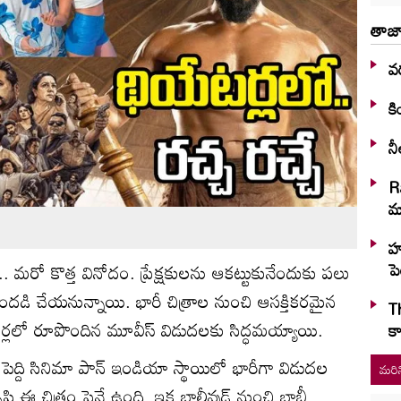
తాజా
వర
కి
నీ
R
మా
హు
పె
. మరో కొత్త వినోదం. ప్రేక్షకులను ఆకట్టుకునేందుకు పలు
ందడి చేయనున్నాయి. భారీ చిత్రాల నుంచి ఆసక్తికరమైన
T
ానర్లలో రూపొందిన మూవీస్ విడుదలకు సిద్ధమయ్యాయి.
కా
పెద్ది సినిమా పాన్ ఇండియా స్థాయిలో భారీగా విడుద‌ల
మరిన
ృష్టి ఈ చిత్రం పైనే ఉంది. ఇక బాలీవుడ్ నుంచి బాబీ