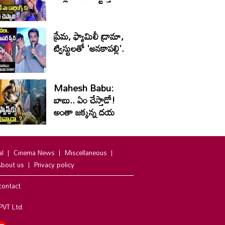
ప్రేమ, ఫ్యామిలీ డ్రామా,
ట్విస్టులతో 'అనకాపల్లి'.
Mahesh Babu:
బాబు.. ఏం చేస్తాడో!
అంతా జ‌క్క‌న్న ద‌య‌
al
Cinema News
Miscellaneous
bout us
Privacy policy
contact
PVT Ltd.