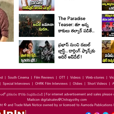
The Paradise
Teaser: తూ అన్న
కాకులు తల్వార్ పడితే..
ప్రభాస్ నుంచి డబుల్
బ్లాస్ట్.. డార్లింగ్ ఫ్యాన్స్‌కు
అదిరే అప్‌డేట్!
od
South Cinema
Film Reviews
OTT
Videos
Web-stories
Vir
Special Interviews
OHRK Film Interviews
Oldies
Short Videos
A
లంలో ప్రకటనల కొరకు సంప్రదించండి
|
For internet advertisement and sales please 
Mailicon digitalsales@Chitrajyothy.com
ht © and Trade Mark Notice owned by or licensed to Aamoda Publications 