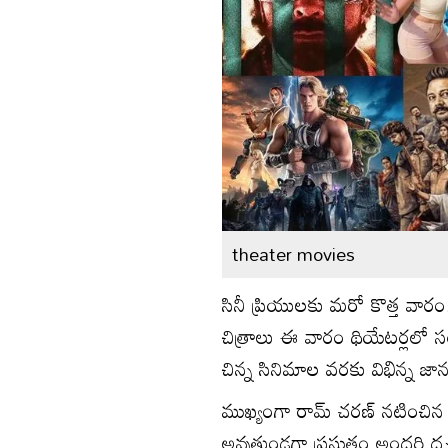
theater movies
సినీ ప్రియులకు మరో కొత్త వారం.
చిత్రాలు ఈ వారం థియేటర్లలో స
చిన్న సినిమాల వరకు విభిన్న జ
ముఖ్యంగా రామ్ చ‌ర‌ణ్ న‌టించిన 
అవుతుండ‌గా ప్ర‌స్తుతం అంద‌రి ద