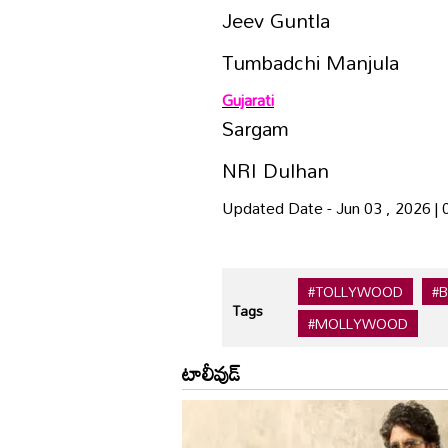
Jeev Guntla
Tumbadchi Manjula
Gujarati
Sargam
NRI Dulhan
Updated Date - Jun 03 , 2026 |
#TOLLYWOOD
#
Tags
#MOLLYWOOD
టాలీవుడ్