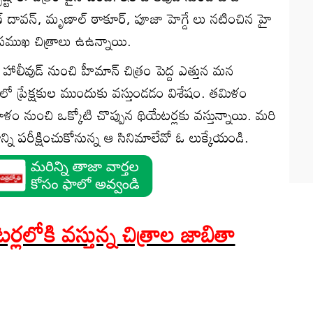
్ దావ‌న్‌, మృణాల్ ఠాకూర్‌, పూజా హెగ్డే లు న‌టించిన హై
ర‌ముఖ‌ చిత్రాలు ఉఉన్నాయి.
 హాలీవుడ్ నుంచి హీమాన్ చిత్రం పెద్ద ఎత్తున మ‌న
ో ప్రేక్ష‌కుల ముందుకు వ‌స్తుండ‌డం విశేషం. త‌మిళం
ళం నుంచి ఒక్కోటి చొప్పున థియేట‌ర్ల‌కు వ‌స్తున్నాయి. మరి
న్ని పరీక్షించుకోనున్న ఆ సినిమాలేవో ఓ లుక్కేయండి.
ల‌లోకి వ‌స్తున్న చిత్రాల జాబితా