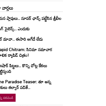
 వార్తలు
ుస ప్లాపులు.. సూపర్ ఛాన్స్ పట్టేసిన శ్రీలీల
ంగ్ సైలెన్స్.. ఎందుకు
ల్ మావా.. ఈసారి ఆగేదే లేదు
apid Chitram: సినిమా సమాచార
లిక ర్యాపిడ్ చిత్రం!
షార్‌ పిట్టలు.. కొన్ని చోట్ల కేకలు
ట్టిస్తుంది
he Paradise Teaser: తూ అన్న
కులు తల్వార్ పడితే..
్ని చదవండి