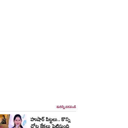
మరిన్ని చదవండి
హుషార్‌ పిట్టలు.. కొన్ని
చోట్ల కేకలు పెట్టిస్తుంది