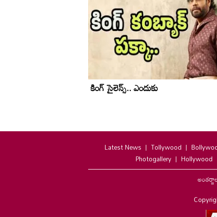
కింగ్ సైలెన్స్.. ఎందుకు
Latest News
Tollywood
Bollywo
Photogallery
Hollywood
అంతర్జా
Copyrig