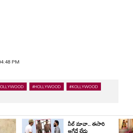
 04:48 PM
BOLLYWOOD
#HOLLYWOOD
#KOLLYWOOD
నీల్ మావా.. ఈసారి
ఆగేదే లేదు