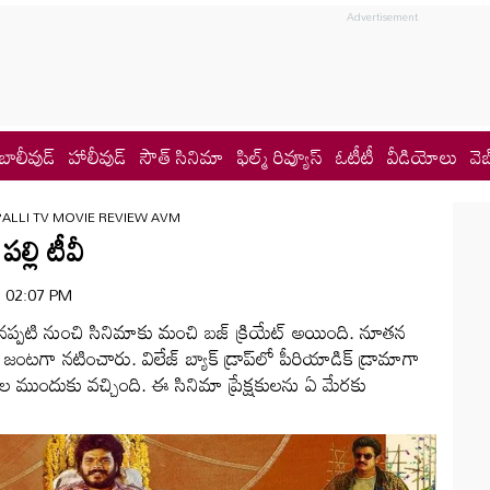
బాలీవుడ్
హాలీవుడ్
సౌత్ సినిమా
ఫిల్మ్ రివ్యూస్
ఓటీటీ
వీడియోలు
వెబ
ALLI TV MOVIE REVIEW AVM
ల్లి టీవీ
 | 02:07 PM
ించినప్పటి నుంచి సినిమాకు మంచి బజ్‌ క్రియేట్‌ అయింది. నూతన
టగా నటించారు. విలేజ్‌ బ్యాక్‌ డ్రాప్‌లో పీరియాడిక్‌ డ్రామాగా
్షకుల ముందుకు వచ్చింది. ఈ సినిమా ప్రేక్షకులను ఏ మేరకు