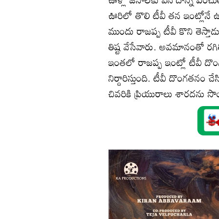
ఊరిలో తొలి టీవీ తన ఇంట్లో
ముందు రాజప్ప టీవీ కొని తెస్తా
తిష్ట వేసేవారు. అవమానంతో ర
ఇంతలో రాజప్ప ఇంట్లో టీవీ ద
నిర్దారిస్తుంది. టీవీ దొంగతన
చివరికి ప్రియురాలు శారదను సొ