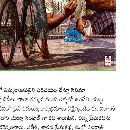
 తిమ్మరాజుపల్లిని పరిచయం చేస్తూ సినిమా
 టీవీలు చాలా తక్కువ మంది ఇళ్ళలో ఉండేవి. చుట్టు
లో ప్రసారమయ్యే కార్యక్రమాలు వీక్షిస్తుండేవారు. నిజానికి
దాని చుట్టూ సింపుల్ గా కథ అల్లుకుని, చిన్న ప్రేమకథను
ెరకెక్కించారు. సతీశ్, శారద ప్రేమకథ, ఊళ్లో శివరాత్రి