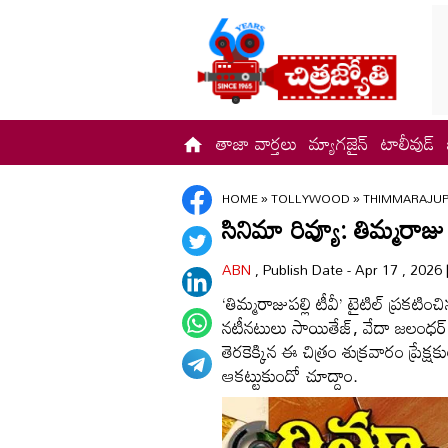
తాజా వార్తలు
మ్యాగజైన్
టాలీవుడ్
HOME
»
TOLLYWOOD
»
THIMMARAJUP
సినిమా రివ్యూ: తిమ్మరాజు ప
ABN
, Publish Date - Apr 17 , 2026
‘తిమ్మరాజుపల్లి టీవీ’ టైటిల్‌ ప్రకట
నటీనటులు సాయితేజ్‌, వేదా జలంధర్‌ జం
తెరకెక్కిన ఈ చిత్రం శుక్రవారం ప్రేక
ఆకట్టుకుందో చూద్దాం.