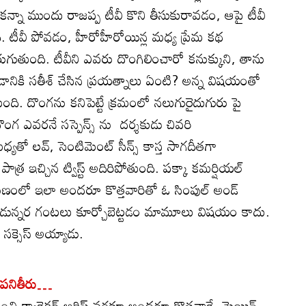
కన్నా ముందు రాజప్ప టీవీ కొని తీసుకురావడం, ఆపై టీవీ
ి. టీవీ పోవడం, హీరోహీరోయిన్ల మధ్య ప్రేమ కథ
ుతుంది. టీవీని ఎవరు దొంగిలించారో కనుక్కుని, తాను
ానికి సతీశ్ చేసిన ప్రయత్నాలు ఏంటి? అన్న విషయంతో
ుంది. దొంగను కనిపెట్టే క్రమంలో నలుగురైదుగురు పై
ొంగ ఎవరనే సస్పెన్స్ ను దర్శకుడు చివరి
యతో లవ్, సెంటిమెంట్ సీన్స్ కాస్త సాగదీతగా
మ పాత్ర ఇచ్చిన ట్విస్ట్ అదిరిపోతుంది. పక్కా కమర్షియల్
 తరుణంలో ఇలా అందరూ కొత్తవారితో ఓ సింపుల్ అండ్
ని రెండున్నర గంటలు కూర్చోబెట్టడం మామూలు విషయం కాదు.
 సక్సెస్ అయ్యాడు.
ు పనితీరు…
 క్యారెక్టర్ ఆర్టిస్ట్ వరకూ అందరూ కొత్తవారే. మెయిన్