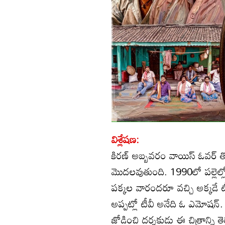
విశ్లేషణ:
కిరణ్ అబ్బవరం వాయిస్ ఓవర్ తో
మొదలవుతుంది. 1990లో పల్లెల్లో
పక్కల వారందరూ వచ్చి అక్కడే టీవీ
అప్పట్లో టీవీ అనేది ఓ ఎమోషన్. 
జోడించి దర్శకుడు ఈ చిత్రాన్ని త