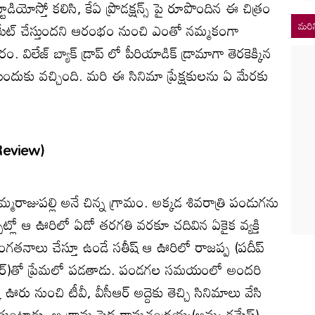
టూడియోస్తో కలిసి, కేఏ ప్రొడక్షన్స్ పై రూపొందిన ఈ చిత్రం
 క్రియేట్ చేస్తుందని ఆరంభం నుంచి ఎంతో నమ్మకంగా
మరిన
. విలేజ్ బ్యాక్ డ్రాప్ లో పీరియాడిక్ డ్రామాగా తెరకెక్కిన
ముందుకు వచ్చింది. మరి ఈ సినిమా ప్రేక్షకులను ఏ మేరకు
Review)
మరాజుపల్లి అనే చిన్న గ్రామం. అక్కడ శివరాత్రి పండుగను
పట్లో ఆ ఊరిలో ఏడో తరగతి వరకూ చదివిన ఏకైక వ్యక్తి
 దొంగతనాలు చేస్తూ ఉండే సతీష్ ఆ ఊరిలో రాజప్ప (పదీప్
 జలంధర్)తో ప్రేమలో పడతాడు. పండగల సమయంలో అందరి
ఊరు నుంచి టీవీ, వీసీఆర్ అద్దెకు తెచ్చి సినిమాలు వేసి
తుంటాడు. ఆ గ్రామ పెద్ద రామచంద్రయ్య(అమ్మ రమేష్)