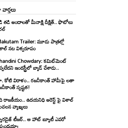
 వార్తలు
ి తడి అందాలతో మీనాక్షి దీక్షిత్‌.. ఫొటోలు
రల్
akutam Trailer: మూడు పాత్రల్లో
ిశాల్ నట విశ్వరూపం
handini Chowdary: కమిట్‌మెంట్
్వలేదని ఇండస్ట్రీలో బ్యాడ్ చేశాడు..
ూ. కోటి విరాళం.. రజనీకాంత్ హామీపై లతా
నీకాంత్ స్పష్టత!
ి రాజకీయం.. ఉదయనిధి అరెస్ట్ పై విశాల్
ంచలన వ్యాఖ్యలు
యారడైజ్ టీజర్.. ఆ హాట్ బ్యూటీ ఎవరో
ెప్పండయ్యా