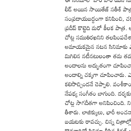
లీడ్ అయిన సాయితేజ్ సతీశ్ పా
సంప్రదాయబద్దంగా కనిపించి, చక్కన
ప్రదీప్ కొట్టెది మరో కీలక పాత
చోట్ల సముతిరఖనిని తలపింపచేశా
అమాయకమైన నటన సినిమాకు ఎస్
మిగిలిన నటీనటులంతా తమ తమ పర
అందాలను అద్భుతంగా చూపించారు 
అందాల్ని చక్కగా చూపించారు. ఎ
కలిసొచ్చిందనే చెప్పాలి. వంశీ
నేపథ్య సంగీతం బాగుంది. దర్శకు
చోట్ల సాగదీతగా అనిపించింది. ని
తీశారు. లాజిక్కులు, భారీ అంచనా
బయటకు రావచ్చు. చిన్న చిత్రాల్
కొత్తవారితో సినిమా తీసిన కి