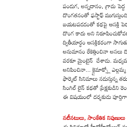
పండుగ, అన్నదానం, గ్రామ పెద్ద 
దొంగతనంతో ఫస్టాఫ్ ముగుస్తుంద
బయటపడడంతో కథపై ఆసక్తి పెరుగ
దొంగ కాదు అని నిరూపించుకోవడ
ద్వితీయార్ధం ఆసక్తికరంగా సాగుత
అనుమానం రేకెత్తించినా అసలు ద
వరకూ మైంటైన్ చేశాడు. మధ్యమధ్
అనిపించినా... క్లైమాక్స్లో ఎల్లమ్
ఫార్మెట్ సినిమాలు నడుస్తున్న
సింగిల్ లైన్ కథతో ప్రేక్షకుడి
ఈ విషయంలో దర్శకుడు పూర్తిగా
నటీనటులు, సాంకేతిక నిపుణుల
ఈ సినిమాలో హీరోహీరోయిన్ నుంచి