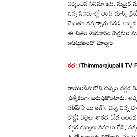
నిర్మించిన సినిమా ఇది. సుమైర స్
చిన్న సినిమాల్లో బెంచ్ మార్క్
చెబుతూ వస్తున్నారు కిరణ్ అబ్బవరం
ఈ చిత్రం శుక్రవారం ప్రేక్షకుల 
ఆకట్టుకుందో చూద్దాం.
కథ: (
Thimmarajupalli TV 
రాయలసీమలోని కుప్పం దగ్గర తిమ్
ప్రత్యేకంగా జరుపుకొంటారు. అప్
సతీష్(సాయి తేజ్). చిన్న చిన్న
కొట్టే) చెల్లెలు శారద (వేద
దగ్గర డబ్బులు వసూలు చేసి, పక్క 
ఊళ్లో జనాలకు వినోదాన్ని పంచు