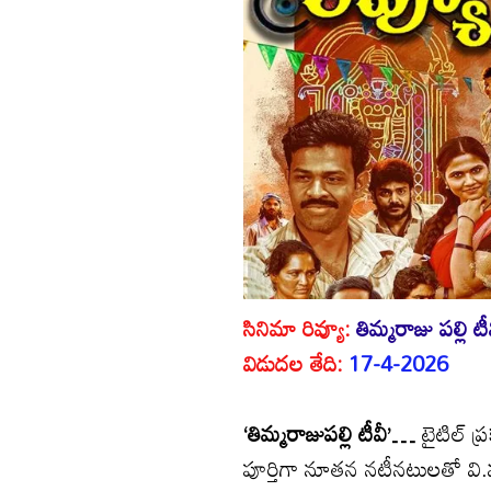
సినిమా రివ్యూ:
తిమ్మరాజు పల్లి టీ
విడుదల తేది:
17-4-2026
‘తిమ్మరాజుపల్లి టీవీ’…
టైటిల్ ప
పూర్తిగా నూతన నటీనటులతో వి.