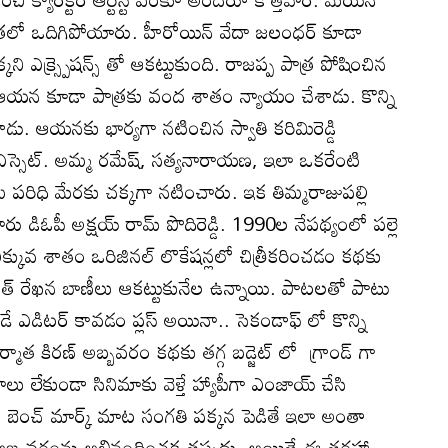
త్రలో ఒదిగిపోయారు. హీరోయిన్ వేదా జలంధర్ కూడా
ి ఎక్స్ప్రెషన్స్ తో ఆకట్టుకుంది. రాజప్ప పాత్ర పోషించిన
్ర. ఆయన కూడా పాత్రకు వంద శాతం న్యాయం చేశాడు. కొన్ని
డు. ఆయనకు భార్యగా నటించిన స్వాతి కరిమిరెడ్డి
సెట్. అమ్మ రమేష్, సత్యనారాయణ, ఇలా ఒకరేంటి
ిధి మేరకు చక్కగా నటించారు. ఇక తిమ్మరాజుపల్లి
డిఓపీ అక్షయ్ రామ్ పొదిరెడ్డి. 1990ల నేపథ్యంలో పల్లె
క్కువ శాతం ఒరిజినల్ లొకేషన్లలో చిత్రీకరించడం కథకు
కాంత్ రేఖన బాణీలు ఆకట్టుకునేల ఉన్నాయి. పాటలతో పాటు
డే ఎడిటర్ కావడం ప్లస్ అయినా.. సెకండాఫ్ లో కొన్ని
ర్మాత కిరణ్ అబ్బవరం కథకు తగ్గ బడ్జెట్ లో గ్రాండ్ గా
లు లేకుండా సినిమాకు వెళ్తే హ్యాపీగా ఎంజాయ్ చేసి
లో బెంచ్ మార్క్ మాట సంగతి పక్కన పెడితే ఇలా అంతా
రణ్ అబ్బవరంను అభినందించక తప్పదు. అయితే ఈ తరహా