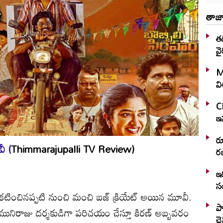
తాజా
తడ
వై
M
వ
C
ఇవ
ర
వీ (
Thimmarajupalli TV Review)
రజ
ఇద
స
్రకటించినప్పటి నుంచి మంచి బజ్ క్రియేట్ అయిన మూవీ.
ప్
మునిరాజు దర్శకుడిగా పరిచయం చేస్తూ కిరణ్ అబ్బవరం
చ