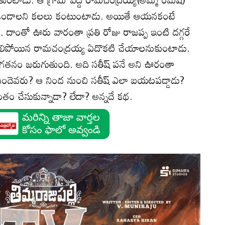
నే ఉండాలని కలలు కంటుంటాడు. అయితే ఆయనకంటే
డు. దాంతో ఊరు వారంతా ప్రతి రోజు రాజప్ప ఇంటి దగ్గరే
గిలిపోయిన రామచంద్రయ్య ఏదొకటి చేయాలనుకుంటాడు.
ొంగతనం జరుగుతుంది. అది సతీష్ పనే అని ఊరంతా
ం చేసిందెవరు? ఆ నింద నుంచి సతీష్ ఎలా బయటపడ్డాడు?
ంతం చేసుకున్నాడా? లేదా? అన్నదే కథ.