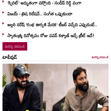
‘స్పిరిట్’ అద్భుతంగా వస్తోంది - సందీప్ రెడ్డి వంగా
విజయ్ - త్రిష రిలేషన్.. సంగీత ఒప్పుకుందా
అల్లరి నరేష్ ‘రంభ ఊర్వశి మేనక’ టీజర్ వచ్చేది ఎప్పుడంటే..
స్వాతంత్య్ర దినోత్సవం రోజు పవన్ కళ్యాణ్ ఇచ్చే ట్రీట్ ఇదే!
మరిన్ని చదవండి
టాలీవుడ్
మరిన్ని చదవండి