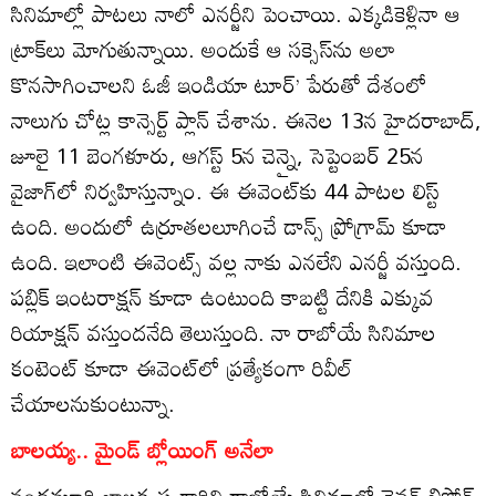
సినిమాల్లో పాటలు నాలో ఎనర్జీని పెంచాయి. ఎక్కడికెళ్లినా ఆ
ట్రాక్‌లు మోగుతున్నాయి. అందుకే ఆ సక్సెస్‌ను అలా
కొనసాగించాలని ఓజీ ఇండియా టూర్‌’ పేరుతో దేశంలో
నాలుగు చోట్ల కాన్సెర్ట్‌ ప్లాన్‌ చేశాను. ఈనెల 13న హైదరాబాద్‌,
జూలై 11 బెంగళూరు, ఆగస్ట్‌ 5న చెన్నై, సెప్టెంబర్‌ 25న
వైజాగ్‌లో నిర్వహిస్తున్నాం. ఈ ఈవెంట్‌కు 44 పాటల లిస్ట్‌
ఉంది. అందులో ఉర్రూతలలూగించే డాన్స్‌ ప్రోగ్రామ్‌ కూడా
ఉంది. ఇలాంటి ఈవెంట్స్‌ వల్ల నాకు ఎనలేని ఎనర్జీ వస్తుంది.
పబ్లిక్‌ ఇంటరాక్షన్‌ కూడా ఉంటుంది కాబట్టి దేనికి ఎక్కువ
రియాక్షన్‌ వస్తుందనేది తెలుస్తుంది. నా రాబోయే సినిమాల
కంటెంట్‌ కూడా ఈవెంట్‌లో ప్రత్యేకంగా రివీల్‌
చేయాలనుకుంటున్నా.
బాలయ్య.. మైండ్ బ్లోయింగ్ అనేలా
నందమూరి బాలకృష్ణ గారిని రాబోయే సినిమాలో నెవర్‌ బిఫోర్‌