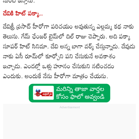
దేవికి హిట్‌ పక్కా..
దేవిశ్రీ ప్రసాద్‌ హీరోగా పరిచయం అవుతున్న ఎల్లమ్మ కథ నాకు
తెలుసు. గేమ్‌ ఛేంజర్‌ టైమ్‌లో దిల్‌ రాజు చెప్పారు. అది పక్కా
సూపర్‌ హిట్‌ సినిమా. దేవి అన్న బాగా వర్క్‌ చేస్తున్నాడు. దేవుడు
నాకు ఏసీ రూమ్‌లో కూర్చోని పని చేసుకునే అవకాశం
ఇచ్చాడు. ఎండల్లో ఒళ్లు హూనం చేసుకుని నటించడం
ఎందుకు. అందుకే నేను హీరోగా మాత్రం చేయను.