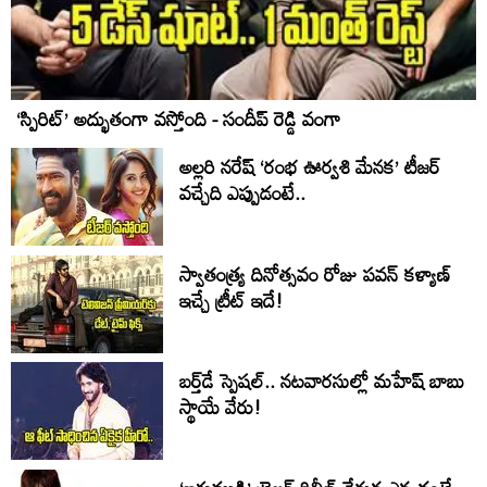
‘స్పిరిట్’ అద్భుతంగా వస్తోంది - సందీప్ రెడ్డి వంగా
అల్లరి నరేష్ ‘రంభ ఊర్వశి మేనక’ టీజర్
వచ్చేది ఎప్పుడంటే..
స్వాతంత్య్ర దినోత్సవం రోజు పవన్ కళ్యాణ్
ఇచ్చే ట్రీట్ ఇదే!
బర్త్‌‌డే స్పెషల్.. నటవారసుల్లో మహేష్ బాబు
స్థాయే వేరు!