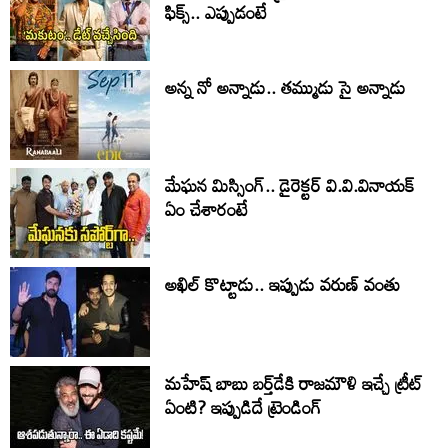
ఫిక్స్.. ఎప్పుడంటే
అన్న నో అన్నాడు.. తమ్ముడు సై అన్నాడు
మేఘన మిస్సింగ్.. డైరెక్టర్ వి.వి.వినాయక్
ఏం చేశారంటే
అఖిల్ కొట్టాడు.. ఇప్పుడు వరుణ్ వంతు
మహేష్ బాబు బర్త్‌డే‌కి రాజమౌళి ఇచ్చే ట్రీట్
ఏంటి? ఇప్పుడిదే ట్రెండింగ్