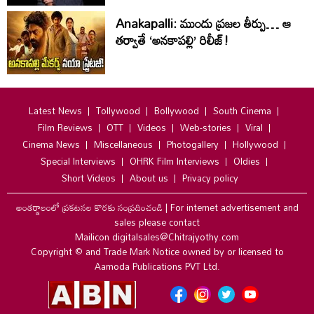
Anakapalli: ముందు ప్రజల తీర్పు… ఆ
తర్వాతే ‘అనకాపల్లి’ రిలీజ్!
Latest News
Tollywood
Bollywood
South Cinema
Film Reviews
OTT
Videos
Web-stories
Viral
Cinema News
Miscellaneous
Photogallery
Hollywood
Special Interviews
OHRK Film Interviews
Oldies
Short Videos
About us
Privacy policy
అంతర్జాలంలో ప్రకటనల కొరకు సంప్రదించండి
|
For internet advertisement and
sales please contact
Mailicon digitalsales@Chitrajyothy.com
Copyright © and Trade Mark Notice owned by or licensed to
Aamoda Publications PVT Ltd.