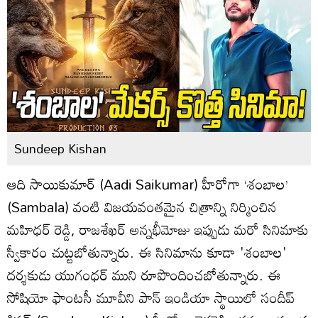
Sundeep Kishan
ఆది సాయికుమార్‌ (Aadi Saikumar) హీరోగా ‘శంబాల’
(Sambala) వంటి విజయవంతమైన చిత్రాన్ని నిర్మించిన
మహిధర్‌ రెడ్డి, రాజశేఖర్‌ అన్నభీమోజు ఇప్పుడు మరో సినిమాకు
స్వీకారం చుట్టబోతున్నారు. ఈ సినిమాను కూడా 'శంబాల'
దర్శకుడు యుగంధర్‌ ముని రూపొందించబోతున్నారు. ఈ
సోషియో ఫాంటసీ మూవీని పాన్ ఇండియా స్థాయిలో సందీప్‌