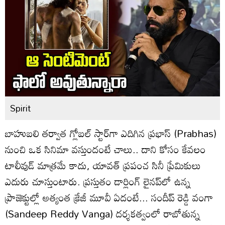
Spirit
బాహుబలి తర్వాత గ్లోబల్ స్టార్‌గా ఎదిగిన ప్రభాస్ (Prabhas)
నుంచి ఒక సినిమా వస్తుందంటే చాలు.. దాని కోసం కేవలం
టాలీవుడ్ మాత్రమే కాదు, యావత్ ప్రపంచ సినీ ప్రేమికులు
ఎదురు చూస్తుంటారు. ప్రస్తుతం డార్లింగ్ లైనప్‌లో ఉన్న
ప్రాజెక్టుల్లో అత్యంత క్రేజీ మూవీ ఏదంటే... సందీప్ రెడ్డి వంగా
(Sandeep Reddy Vanga) దర్శకత్వంలో రాబోతున్న