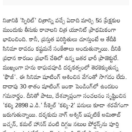
నిజానికి 'స్పిరిట్' చిత్రాన్ని వచ్చే ఏడాది మార్చి 5న ప్రేక్షకుల
ముందుకు తీసుకు రావాలని చిత్ర యూనిట్ ప్రాథమికంగా
భావించింది. కానీ, ప్రస్తుత పరిస్థితులు చూస్తుంటే ఆ తేదీకి
సినిమా రావడం కష్టమనే సంకేతాలు అందుతున్నాయి. దీనికి
ప్రధాన కారణం ప్రభాస్ చేతిలో ఉన్న ఇతర భారీ ప్రాజెక్టులే.
ముఖ్యంగా హను రాఘవపూడి దర్శకత్వంలో తెరకెక్కుతున్న
'ఫౌజీ'. ఈ సినిమా షూటింగ్ ఆశించిన వేగంతో సాగడం లేదు.
దాదాపు 30 శాతం షూటింగ్ ఇంకా పెండింగ్‌లో ఉండటం
గమనార్హం. దీనితో పాటు, దేశవ్యాప్తంగా సంచలనం సృష్టించిన
'కల్కి 2898 ఎ.డి.' సీక్వెల్ 'కల్కి-2' పనులు కూడా శరవేగంగా
జరుగుతున్నాయి. దర్శకుడు నాగ్ అశ్విన్ ఇప్పటికే అమితాబ్
బచ్చన్, కమల్ హాసన్ వంటి దిగ్గజ నటుల పోర్షన్స్‌ను పూర్తి