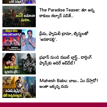
The Paradise Teaser: తూ అన్న
కాకులు తల్వార్ పడితే..
ప్రేమ, ఫ్యామిలీ డ్రామా, ట్విస్టులతో
'అనకాపల్లి'.
ప్రభాస్ నుంచి డబుల్ బ్లాస్ట్.. డార్లింగ్
ఫ్యాన్స్‌కు అదిరే అప్‌డేట్!
Mahesh Babu: బాబు.. ఏం చేస్తాడో!
అంతా జ‌క్క‌న్న ద‌య‌