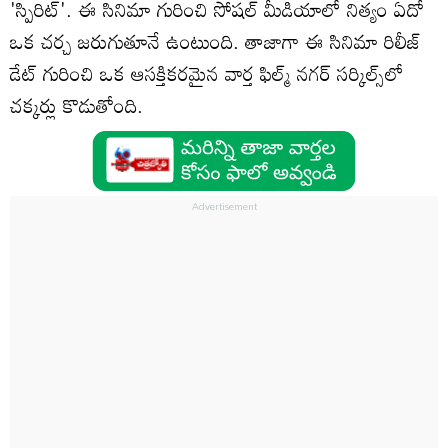
'స్పిరిట్'. ఈ సినిమా గురించి సోషల్ మీడియాలో నిత్యం ఏదో
ఒక చర్చ జరుగుతూనే ఉంటుంది. తాజాగా ఈ సినిమా రిలీజ్
డేట్ గురించి ఒక ఆసక్తికరమైన వార్త ఫిల్మ్ నగర్ సర్కిల్స్‌లో
చక్కర్లు కొడుతోంది.