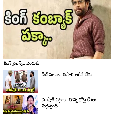
కింగ్ సైలెన్స్.. ఎందుకు
నీల్ మావా.. ఈసారి ఆగేదే లేదు
హుషార్‌ పిట్టలు.. కొన్ని చోట్ల కేకలు
పెట్టిస్తుంది