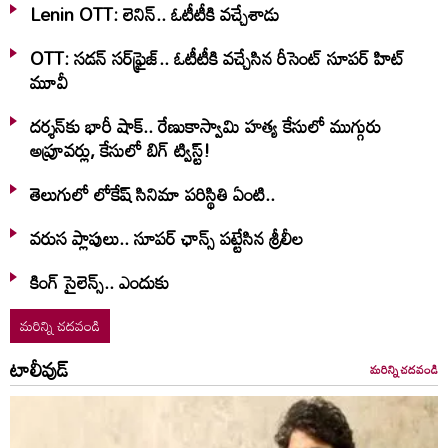
Lenin OTT: లెనిన్.. ఓటీటీకి వ‌చ్చేశాడు
OTT: స‌డ‌న్ స‌ర్‌ఫ్రైజ్‌.. ఓటీటీకి వ‌చ్చేసిన రీసెంట్ సూప‌ర్ హిట్
మూవీ
దర్శన్‌కు భారీ షాక్.. రేణుకాస్వామి హత్య కేసులో ముగ్గురు
అప్రూవర్లు, కేసులో బిగ్ ట్విస్ట్!
తెలుగులో లోకేష్ సినిమా పరిస్థితి ఏంటి..
వరుస ప్లాపులు.. సూపర్ ఛాన్స్ పట్టేసిన శ్రీలీల
కింగ్ సైలెన్స్.. ఎందుకు
మరిన్ని చదవండి
టాలీవుడ్
మరిన్ని చదవండి