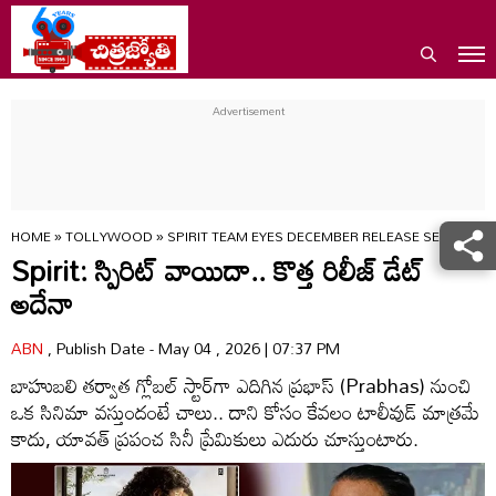
HOME
»
TOLLYWOOD
»
SPIRIT TEAM EYES DECEMBER RELEASE SENTIMEN
Spirit: స్పిరిట్ వాయిదా.. కొత్త రిలీజ్ డేట్
అదేనా
ABN
, Publish Date - May 04 , 2026 | 07:37 PM
బాహుబలి తర్వాత గ్లోబల్ స్టార్‌గా ఎదిగిన ప్రభాస్ (Prabhas) నుంచి
ఒక సినిమా వస్తుందంటే చాలు.. దాని కోసం కేవలం టాలీవుడ్ మాత్రమే
కాదు, యావత్ ప్రపంచ సినీ ప్రేమికులు ఎదురు చూస్తుంటారు.