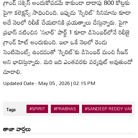
గ్రాండ్‌ సక్సెస్‌ అందుకోవడమే కాకుండా దాదాపు 800 కోట్లకు
పైగా కలెక్షన్స్‌ సాధించింది. ఇప్పుడు 'స్పిరిట్‌' సినిమాను కూడా
అదే నెలలో రిలీజ్‌ చేయడానికి ప్రయత్నాలు చేస్తున్నారు. పైగా
ప్రభాస్‌ నటించిన 'సలార్‌' పార్ట్‌ 1 కూడా డిసెంబర్‌లోనే రిలీజై
గ్రాండ్‌ హిట్‌ అందుకుంది. ఇలా ఒకే నెలలో రెండు
సెంటిమెంట్స్‌ ఉండడంతో 'స్పిరిట్‌'కు డిసెంబర్ మంచి సీజన్‌
అని భావిస్తున్నారు. మరి ఇది ఎంతవరకు వర్కవుట్‌ అవుతుందో
చూడాలి.
Updated Date - May 05 , 2026 | 02:15 PM
#SPIRIT
#PRABHAS
#SANDEEP REDDY VANG
Tags
తాజా వార్తలు