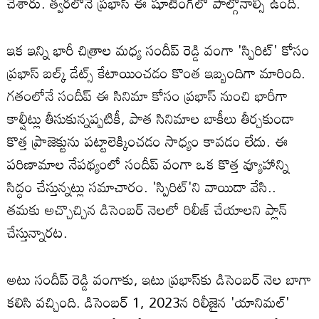
చేశారు. త్వరలోనే ప్రభాస్ ఈ షూటింగ్‌లో పాల్గొనాల్సి ఉంది.
ఇక ఇన్ని భారీ చిత్రాల మధ్య సందీప్ రెడ్డి వంగా 'స్పిరిట్' కోసం
ప్రభాస్ బల్క్ డేట్స్ కేటాయించడం కొంత ఇబ్బందిగా మారింది.
గతంలోనే సందీప్ ఈ సినిమా కోసం ప్రభాస్ నుంచి భారీగా
కాల్షీట్లు తీసుకున్నప్పటికీ, పాత సినిమాల బాకీలు తీర్చకుండా
కొత్త ప్రాజెక్టును పట్టాలెక్కించడం సాధ్యం కావడం లేదు. ఈ
పరిణామాల నేపథ్యంలో సందీప్ వంగా ఒక కొత్త వ్యూహాన్ని
సిద్ధం చేస్తున్నట్లు సమాచారం. 'స్పిరిట్'ని వాయిదా వేసి..
తమకు అచ్చొచ్చిన డిసెంబర్ నెలలో రిలీజ్ చేయాలని ప్లాన్
చేస్తున్నారట.
అటు సందీప్ రెడ్డి వంగాకు, ఇటు ప్రభాస్‌కు డిసెంబర్ నెల బాగా
కలిసి వచ్చింది. డిసెంబర్‌ 1, 2023న రిలీజైన 'యానిమల్‌'