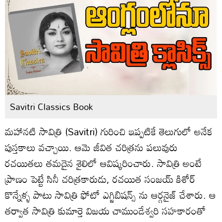
Savitri Classics Book
మహానటి సావిత్రి (Savitri) గురించి ఇప్పటికే తెలుగులో అనేక
పుస్తకాలు వచ్చాయి. ఆమె జీవిత చరిత్రను పలువురు
రచయితలు తమదైన శైలిలో ఆవిష్కరించారు. సావిత్రి అంటే
ప్రాణం పెట్టే సినీ చరిత్రకారుడు, రచయిత సంజయ్‌ కిశోర్
కొన్నేళ్ళ పాటు సావిత్రి ఫోటో ఎగ్జిబిషన్స్ ను ఆర్గనైజ్ చేశారు. ఆ
తర్వాత సావిత్రి కుమార్తె విజయ చాముండేశ్వరి సహకారంతో