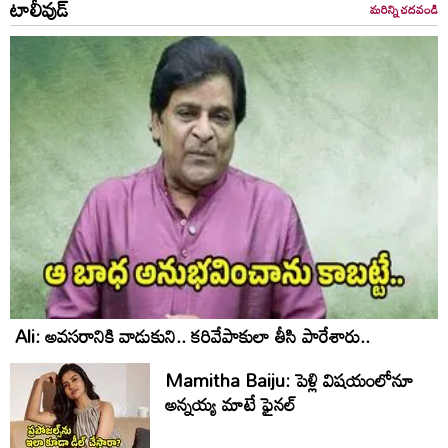
టాలీవుడ్
మరిన్ని చదవండి
Ali: అవసరానికి వాడుకుని.. కరివేపాకులా తీసి పారేశారు..
Mamitha Baiju: పెళ్లి విషయంలోనూ
అన్నయ్య మాటే ఫైనల్‌