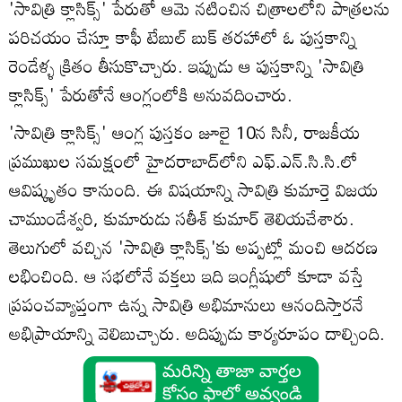
'సావిత్రి క్లాసిక్స్' పేరుతో ఆమె నటించిన చిత్రాలలోని పాత్రలను
పరిచయం చేస్తూ కాఫీ టేబుల్ బుక్ తరహాలో ఓ పుస్తకాన్ని
రెండేళ్ళ క్రితం తీసుకొచ్చారు. ఇప్పుడు ఆ పుస్తకాన్ని 'సావిత్రి
క్లాసిక్స్' పేరుతోనే ఆంగ్లంలోకి అనువదించారు.
'సావిత్రి క్లాసిక్స్' ఆంగ్ల పుస్తకం జూలై 10న సినీ, రాజకీయ
ప్రముఖుల సమక్షంలో హైదరాబాద్‌లోని ఎఫ్.ఎన్.సి.సి.లో
ఆవిష్కృతం కానుంది. ఈ విషయాన్ని సావిత్రి కుమార్తె విజయ
చాముండేశ్వరి, కుమారుడు సతీశ్‌ కుమార్ తెలియచేశారు.
తెలుగులో వచ్చిన 'సావిత్రి క్లాసిక్స్'కు అప్పట్లో మంచి ఆదరణ
లభించింది. ఆ సభలోనే వక్తలు ఇది ఇంగ్లీషులో కూడా వస్తే
ప్రపంచవ్యాప్తంగా ఉన్న సావిత్రి అభిమానులు ఆనందిస్తారనే
అభిప్రాయాన్ని వెలిబుచ్చారు. అదిప్పుడు కార్యరూపం దాల్చింది.