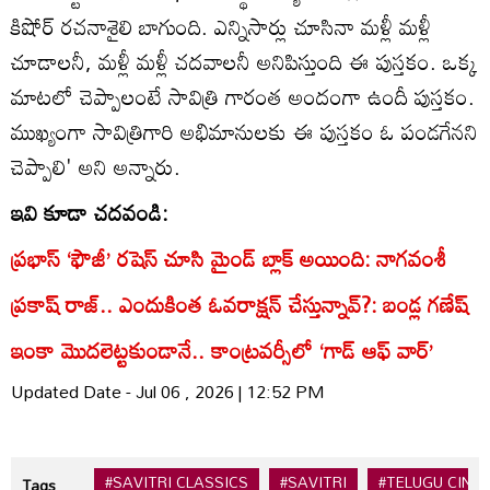
కిషోర్ రచనాశైలి బాగుంది. ఎన్నిసార్లు చూసినా మళ్లీ మళ్లీ
చూడాలనీ, మళ్లీ మళ్లీ చదవాలనీ అనిపిస్తుంది ఈ పుస్తకం. ఒక్క
మాటలో చెప్పాలంటే సావిత్రి గారంత అందంగా ఉందీ పుస్తకం.
ముఖ్యంగా సావిత్రిగారి అభిమానులకు ఈ పుస్తకం ఓ పండగేనని
చెప్పాలి' అని అన్నారు.
ఇవి కూడా చదవండి:
ప్రభాస్ ‘ఫౌజీ’ రషెస్ చూసి మైండ్ బ్లాక్ అయింది: నాగవంశీ
ప్రకాష్ రాజ్.. ఎందుకింత ఓవరాక్షన్ చేస్తున్నావ్?: బండ్ల గణేష్
ఇంకా మొదలెట్టకుండానే.. కాంట్రవర్సీలో ‘గాడ్ ఆఫ్ వార్’
Updated Date - Jul 06 , 2026 | 12:52 PM
#SAVITRI CLASSICS
#SAVITRI
#TELUGU CINE
Tags