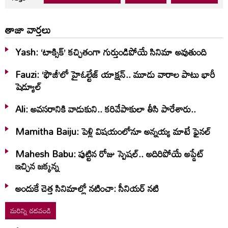
తాజా వార్తలు
Yash: ‘టాక్సిక్’ కచ్చితంగా గుర్తుండిపోయే సినిమా అవుతుంది
Fauzi: ‘ఫౌజీ’లో హైఓల్టేజ్‌ యాక్షన్‌.. మూడు వారాల పాటు భారీ
షెడ్యూల్‌
Ali: అవసరానికి వాడుకుని.. కరివేపాకులా తీసి పారేశారు..
Mamitha Baiju: పెళ్లి విషయంలోనూ అన్నయ్య మాటే ఫైనల్‌
Mahesh Babu: పుట్టిన రోజు స్పెషల్.. అదిరిపోయే అప్డేట్
ఇచ్చిన జక్కన్న
అందుకే చెత్త సినిమాల్లో నటించా: సీనియర్ నటి
మరిన్ని చదవండి