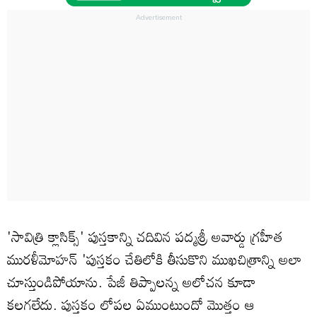
'సావిత్రి క్లాసిక్స్' పుస్తకాన్ని చదివిన పద్మశ్రీ అవార్డు గ్రహీత
మురళీమోహన్‌ 'పుస్తకం చేతిలోకి తీసుకొని ముఖచిత్రాన్ని అలా
చూస్తుండిపోయాను. పేజీ తిప్పాలన్న అలోచన కూడా
కలగలేదు. పుస్తకం లోపల ఏముంటుందో మొత్తం ఆ