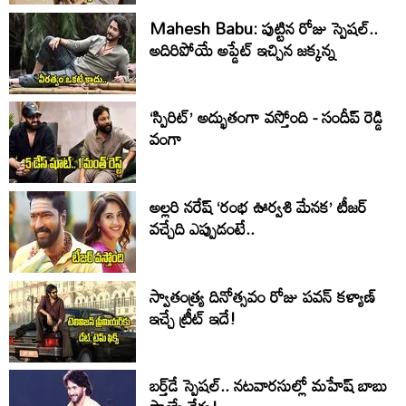
Mahesh Babu: పుట్టిన రోజు స్పెషల్..
అదిరిపోయే అప్డేట్ ఇచ్చిన జక్కన్న
‘స్పిరిట్’ అద్భుతంగా వస్తోంది - సందీప్ రెడ్డి
వంగా
అల్లరి నరేష్ ‘రంభ ఊర్వశి మేనక’ టీజర్
వచ్చేది ఎప్పుడంటే..
స్వాతంత్య్ర దినోత్సవం రోజు పవన్ కళ్యాణ్
ఇచ్చే ట్రీట్ ఇదే!
బర్త్‌‌డే స్పెషల్.. నటవారసుల్లో మహేష్ బాబు