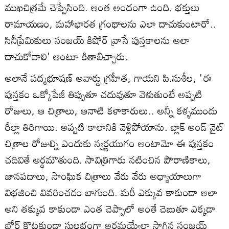
ముఖచిత్రమే చెప్పేసింది. అంత అందంగా ఉంది. భక్తులు
రామాయణం, మహాభారత గ్రంథాలను ఎలా దాచుకుంటారో..
సినీప్రేమికులు సంజయ్‌ కిషోర్ వ్రాసే పుస్తకాలను అలా
దాచుకోవాలి' అంటూ కితాబిచ్చారు.
అలానే పద్మభూషణ్‌ అవార్డు గ్రహీత, గాయని పి.సుశీల, 'ఈ
పుస్తకం ఒక్కోపేజీ తిప్పుతూ చదువుతూ వెళుతుంటే అప్పటి
రోజులు, ఆ చిత్రాలు, ఆనాటి కళాకారులు.. అన్నీ కళ్ళముందు
రీల్లా తిరిగాయి. అప్పటి కాలానికి వెళ్లిపోయాను. బ్లాక్ అండ్ వైట్
చిత్రాల రోజుల్ని ఎందుకు స్వర్ణయుగం అంటామో ఈ పుస్తకం
చదివితే అర్థమౌతుంది. సావిత్రిగారు నటించిన పౌరాణికాలు,
జానపదాలు, సాంఘిక చిత్రాలు వేరు వేరు అధ్యాయాలుగా
విభజించి వివరించడం బాగుంది. మరీ ఎక్కువ కాకుండా అలా
అని తక్కువ కాకుండా ఎంత చెప్పాలో అంతే చెబుతూ ఎక్కడా
బోర్ కొట్టకుండా సులభంగా అర్థమయ్యేలా సాగిన సంజయ్