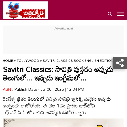
HOME
»
TOLLYWOOD
»
SAVITRI CLASSICS BOOK ENGLISH EDITION TO LA
Savitri Classics: సావిత్రి పుస్తకం అప్పుడు
తెలుగులో... ఇప్పుడు ఇంగ్లీషులో...
ABN
, Publish Date - Jul 06 , 2026 | 12:34 PM
రెండేళ్ళ క్రితం తెలుగులో వచ్చిన సావిత్రి క్లాసిక్స్ పుస్తకం ఇప్పుడు
ఆంగ్లంలో రాబోతోంది. ఈ నెల 10న హైదరాబాద్‌లోని
ఎఫ్.ఎన్.సి.సి.లో దానిని ఆవిష్కరించబోతున్నారు.