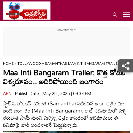
HOME
»
TOLLYWOOD
»
SAMANTHAS MAA INTI BANGARAM TRAILER OUT R
Maa Inti Bangaram Trailer: కొత్త కోడలి
విశ్వరూపం.. అదిరిపోయింది బంగారం
ABN
, Publish Date - May 25 , 2026 | 09:33 PM
స్టార్ హీరోయిన్ సమంత (Samantha) నటించిన తాజా చిత్రం మా
ఇంటి బంగారం (Maa Inti Bangaram). రాజ్ నిడిమోరుతో పెళ్ళి
తరువాత సామ్ నుంచి వస్తోన్న చిత్రం కావడంతో అభిమానులు ఈ
సినిమాపై భారీ అంచనాలనే పెట్టుకున్నారు.