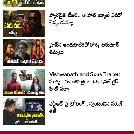
ప్యారడైజ్ టీజర్.. ఆ హాట్ బ్యూటీ ఎవరో
చెప్పండయ్యా
హైప్‌ని అందుకోలేకపోతోన్న సుకుమార్
శిష్యులు
Vishwanath and Sons Trailer:
సూర్య - మమితా బైజు ఎమోషనల్ రైడ్..
హిట్ పక్కా
ఎన్టీఆర్ పై ట్రోలింగ్.. స్పందించిన వరుణ్
తేజ్