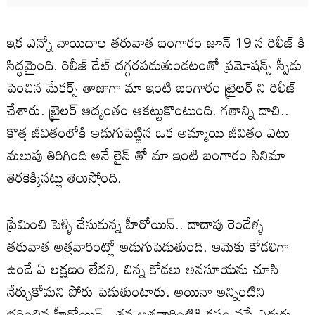
ఇక ఎన్నో వాయిదాల తరువాత బంగారం జూన్ 19 న రిలీజ్ కి
సిద్ధమైంది. రిలీజ్ డేట్ దగ్గరపడుతుండటంతో ప్రమోషన్స్ స్పీడు
పెంచిన మేకర్స్ తాజాగా మా ఇంటి బంగారం ట్రైలర్ ని రిలీజ్
చేశారు. ట్రైలర్ ఆద్యంతం ఆకట్టుకొంటుంది. గతాన్ని దాచి..
కొత్త జీవితంలోకి అడుగుపెట్టిన ఒక అమ్మాయి జీవితం ఎటు
మలుపు తిరిగింది అనే లైన్ తో మా ఇంటి బంగారం సినిమా
తెరకెక్కినట్లు తెలుస్తోంది.
ప్రేమించి పెళ్ళి చేసుకున్న హీరోయిన్.. దాదాపు రెండేళ్ళ
తరువాత అత్తవారింట్లో అడుగుపెడుతుంది. ఆమెకు కోడలిగా
ఉండే ఏ లక్షణం లేదని, చిన్న కోడలు అనసూయను చూసి
నేర్చుకోమని పోరు పెడుతుంటారు. అయినా అన్నింటిని
భరించిన హీరోయిన్.. తన అత్తవారింటికి కష్టం వస్తే ఎదురు