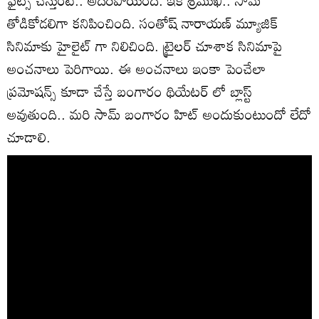
తోడికోడలిగా కనిపించింది. సంతోష్ నారాయణ్ మ్యూజిక్
సినిమాకు హైలైట్ గా నిలిచింది. ట్రైలర్ చూశాక సినిమాపై
అంచనాలు పెరిగాయి. ఈ అంచనాలు ఇంకా పెంచేలా
ప్రమోషన్స్ కూడా చేస్తే బంగారం థియేటర్ లో బ్లాస్ట్
అవుతుంది.. మరి సామ్ బంగారం హిట్ అందుకుంటుందో లేదో
చూడాలి.