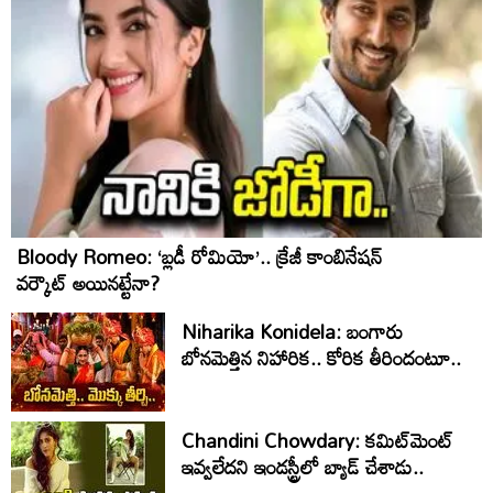
Bloody Romeo: ‘బ్లడీ రోమియో’.. క్రేజీ కాంబినేషన్
వర్కౌట్ అయినట్టేనా?
Niharika Konidela: బంగారు
బోనమెత్తిన నిహారిక.. కోరిక తీరిందంటూ..
Chandini Chowdary: కమిట్‌మెంట్
ఇవ్వలేదని ఇండస్ట్రీలో బ్యాడ్ చేశాడు..