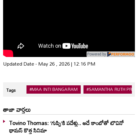
Powered by
Updated Date - May 26 , 2026 | 12:16 PM
#MAA INTI BANGARAM
#SAMANTHA RUTH PRA
Tags
తాజా వార్తలు
Tovino Thomas: ‘గుప్పి’కి పదేళ్లు.. అదే కాంబోతో టొవినో
థామస్‌ కొత్త సినిమా