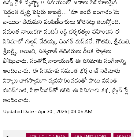
ఉన్న క్రేజ్‌ దృష్ట్యా ఆ సమయంలో జనాలు సినిమాలపైన
పెద్దంత దృష్టి పెట్టరు కాబట్టి... 'మా ఇంటి బంగారం'ను
వాయిదా వేయమని పంపిణీదారులు కోరినట్టు తెలుస్తోంది.
సమంత నాయికగా నందినీ రెడ్డి దర్శకత్వం వహించిన ఈ
సినిమాలో గుల్షన్ దేవయ్య, దింగత్‌ మన్‌చలే, గౌతమి, శ్రీముఖి,
శ్రీలక్ష్మి, అంజలి, సత్యరాజ్‌ తదితరులు కీలక పాత్రలు
పోషించారు. సంతోష్‌ నారాయణన్‌ ఈ సినిమాకు సంగీతాన్ని
అందించారు. ఈ సినిమాకు సమంత భర్త రాజ్‌ నిడిమోరు
నిర్మాణ భాగస్వామిగా వ్యవహరించడంతో పాటు వసంత్‌
మరిన్‌గంటి, సీతామీనన్‌తో కలిసి ఈ సినిమాకు కథ, స్క్రీన్ ప్లే
అందించారు.
Updated Date - Apr 30 , 2026 | 08:05 AM
#TELUGU CINEMA
#RAJ NIDIMORU
#SAMANT