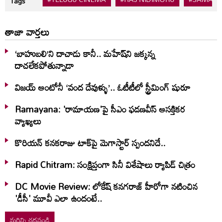
Tags
తాజా వార్తలు
‘బాహుబలి’ని దాచాడు కానీ.. మహేష్‌ని జక్కన్న
దాచలేకపోతున్నాడా
విజయ్ ఆంటోనీ ‘వంద దేవుళ్ళు’.. ఓటీటీలో స్ట్రీమింగ్ షురూ
Ramayana: 'రామాయణ'పై సీఎం ఫడణవీస్ ఆసక్తికర
వ్యాఖ్యలు
కొరియన్ కనకరాజు టాక్‌పై మెగాస్టార్ స్పందనిదే..
Rapid Chitram: సంక్షిప్తంగా సినీ విశేషాలు ర్యాపిడ్ చిత్రం
DC Movie Review: లోకేష్ కనగరాజ్ హీరోగా నటించిన
'డీసీ' మూవీ ఎలా ఉందంటే..
మరిన్ని చదవండి