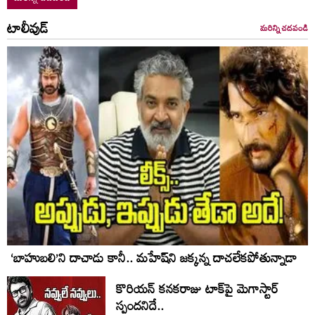
టాలీవుడ్
మరిన్ని చదవండి
‘బాహుబలి’ని దాచాడు కానీ.. మహేష్‌ని జక్కన్న దాచలేకపోతున్నాడా
కొరియన్ కనకరాజు టాక్‌పై మెగాస్టార్
స్పందనిదే..