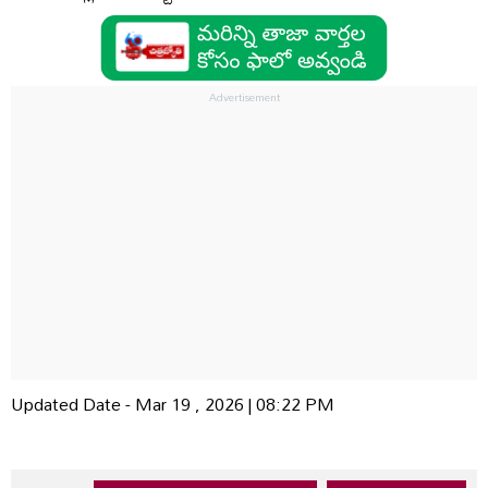
Updated Date - Mar 19 , 2026 | 08:22 PM