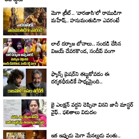
మెగా ట్రీట్.. ‘వారణాసి’లో రాముడిగా
మహేష్.. హనుమంతుడిగా ఎవరంటే
లాల్ ద‌ర్వాజ‌ బోనాలు.. సంద‌డి చేసిన
విజ‌య్ దేవ‌ర‌కొండ‌, సందీప్ వంగా
ఫ్యాన్స్‌ ప్రెషర్‌ని తట్టుకోవడం ఈ
దర్శకధీరుడికే సాధ్యమైంది..
బై ఎలక్షన్ వద్దని చెప్పినా వినని జానీ మాస్టర్
వైఫ్.. ఫలితాలు విడుదల
ఇక ఇప్పుడు మెగా మేనల్లుడు వంతు..