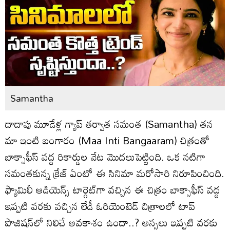
Samantha
దాదాపు మూడేళ్ల గ్యాప్ తర్వాత సమంత (Samantha) తన
మా ఇంటి బంగారం (Maa Inti Bangaaram) చిత్రంతో
బాక్సాఫీస్ వద్ద రికార్డుల వేట మొదలుపెట్టింది. ఒక నటిగా
సమంతకున్న క్రేజ్ ఏంటో ఈ సినిమా మరోసారి నిరూపించింది.
ఫ్యామిలీ ఆడియెన్స్‌ టార్గెట్‌గా వచ్చిన ఈ చిత్రం బాక్సాఫీస్‌ వద్ద
ఇప్పటి వరకు వచ్చిన లేడీ ఓరియెంటెడ్‌ చిత్రాలలో టాప్‌
పొజిషన్‌లో నిలిచే అవకాశం ఉందా..? అస్సలు ఇప్పటి వరకు