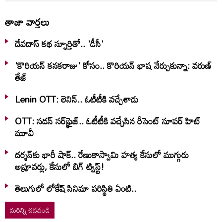
తాజా వార్తలు
దేవదాస్ కథ స్ఫూర్తితో.. 'డీసీ'
'కొరియన్ కనకరాజు' కోసం.. కొరియన్ భాష నేర్చుకున్నా: వరుణ్
తేజ్
Lenin OTT: లెనిన్.. ఓటీటీకి వ‌చ్చేశాడు
OTT: స‌డ‌న్ స‌ర్‌ఫ్రైజ్‌.. ఓటీటీకి వ‌చ్చేసిన రీసెంట్ సూప‌ర్ హిట్
మూవీ
దర్శన్‌కు భారీ షాక్.. రేణుకాస్వామి హత్య కేసులో ముగ్గురు
అప్రూవర్లు, కేసులో బిగ్ ట్విస్ట్!
తెలుగులో లోకేష్ సినిమా పరిస్థితి ఏంటి..
మరిన్ని చదవండి