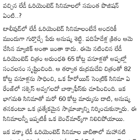
వచ్చిన లేడీ ఓరియెంటెడ్‌ సినిమాలలో సమంత పొజిషన్‌
ఏంటి..?
టాలీవుడ్‌లో లేడీ ఓరియెంటెడ్ సినిమాలంటేనే అందరికీ
ముందుగా గుర్తొచ్చే పేరు అనుష్క శెట్టి. పదిహేడేళ్ల క్రితం ఆమె
చేసిన మ్యాజిక్ అంతా ఇంతా కాదు. ఈమె నటించిన లేడీ
ఓరియెంటెడ్‌ చిత్రం అరుంధతి 65 కోట్ల వసూళ్లతో అప్పట్లో
సంచలనం సృష్టించింది. ఆ తర్వాత రుద్రమదేవి చిత్రంతో 82
కోట్ల వసూళ్లను సాధించి, ఒక హీరోయిన్ సెంట్రిక్ సినిమా ఏ
రేంజ్‌లో సక్సెస్ అవ్వగలదో బాక్సాఫీస్‌కు చూపించింది. ఇక
భాగమతి సినిమాతో మరో 60 కోట్ల మార్కును దాటి, అనుష్క
తనకంటూ ఒక ప్రత్యేకమైన సామ్రాజ్యాన్ని నిర్మించుకున్నారు. ఈ
సినిమాలన్నీ ఇప్పటికీ ఒక బెంచ్‌మార్క్‌గా నిలిచిపోయాయి.
ఇక పక్కా లేడీ ఓరియెంటెడ్ సినిమాల జాబితాలో మహానటి