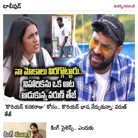
టాలీవుడ్
మరిన్ని చదవండి
'కొరియన్ కనకరాజు' కోసం.. కొరియన్ భాష నేర్చుకున్నా: వరుణ్
తేజ్
కింగ్ సైలెన్స్.. ఎందుకు