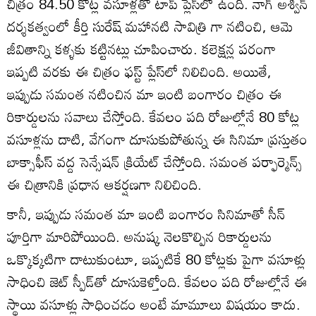
చిత్రం 84.50 కోట్ల వసూళ్లతో టాప్ ప్లేస్‌లో ఉంది. నాగ్‌ అశ్విన్‌
దర్శకత్వంలో కీర్తి సురేష్‌ మహానటి సావిత్రి గా నటించి, ఆమె
జీవితాన్ని కళ్ళకు కట్టినట్లు చూపించారు. కలెక్షన్ల పరంగా
ఇప్పటి వరకు ఈ చిత్రం ఫస్ట్‌ ప్లేస్‌లో నిలిచింది. అయితే,
ఇప్పుడు సమంత నటించిన మా ఇంటి బంగారం చిత్రం ఈ
రికార్డులను సవాలు చేస్తోంది. కేవలం పది రోజుల్లోనే 80 కోట్ల
వసూళ్లను దాటి, వేగంగా దూసుకుపోతున్న ఈ సినిమా ప్రస్తుతం
బాక్సాఫీస్ వద్ద సెన్సేషన్ క్రియేట్ చేస్తోంది. సమంత పర్ఫార్మెన్స్
ఈ చిత్రానికి ప్రధాన ఆకర్షణగా నిలిచింది.
కానీ, ఇప్పుడు సమంత మా ఇంటి బంగారం సినిమాతో సీన్
పూర్తిగా మారిపోయింది. అనుష్క నెలకొల్పిన రికార్డులను
ఒక్కొక్కటిగా దాటుకుంటూ, ఇప్పటికే 80 కోట్లకు పైగా వసూళ్లు
సాధించి జెట్ స్పీడ్‌తో దూసుకెళ్తోంది. కేవలం పది రోజుల్లోనే ఈ
స్థాయి వసూళ్లు సాధించడం అంటే మామూలు విషయం కాదు.