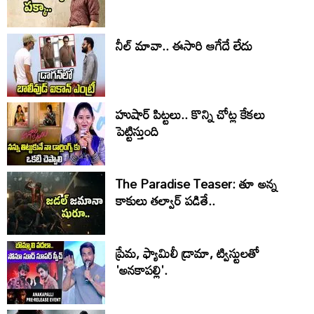
నీల్ మావా.. ఈసారి ఆగేదే లేదు
హుషార్‌ పిట్టలు.. కొన్ని చోట్ల కేకలు
పెట్టిస్తుంది
The Paradise Teaser: తూ అన్న
కాకులు తల్వార్ పడితే..
ప్రేమ, ఫ్యామిలీ డ్రామా, ట్విస్టులతో
'అనకాపల్లి'.