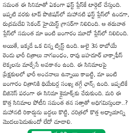
సమంత ఈ సినిమాతో ఏకంగా ఫస్ట్‌ ప్లేస్‌కే టార్గెట్‌ చేస్తుంది.
ఇప్పటి వరకు టాప్‌ పొజిషన్‌లో మహానటి ఫస్ట్‌ ప్లేస్‌లో ఉండగా,
రుద్రమదేవి సెకండ్‌ హైయెస్ట్‌ గ్రాసర్‌గా నిలిచింది. ఆ తరువాత
ప్లేస్‌లో సమంత మా ఇంటి బంగారం మూడో ప్లేస్‌లో నిలిచింది.
అయితే, ఇక్కడే ఒక చిన్న ట్విస్ట్ ఉంది. జులై 3న రాబోయే
రెండు భారీ చిత్రాలు నాగబంధం, రావు బహదూర్‌ బాక్సాఫీస్
లెక్కలను మార్చేసే అవకాశం ఉంది. ఈ సినిమాలపై
ప్రేక్షకులలో భారీ అంచనాలు ఉన్నాయి కాబట్టి, మా ఇంటి
బంగారం చిత్రానికి థియేటర్ల సంఖ్య తగ్గే ఛాన్స్ ఉంది. ఇప్పటికే
బిజినెస్ పరంగా ఈ సినిమా క్లైమాక్స్‌కు చేరుకుంది. మరి ఈ
కొత్త సినిమాల పోటీని సమంత తన సత్తాతో అధిగమిస్తుందా..?
మహానటి రికార్డును బద్దలు కొట్టి, చరిత్రలో కొత్త అధ్యాయాన్ని
మొదలుపెడుతుందో లేదో చూడాలి.