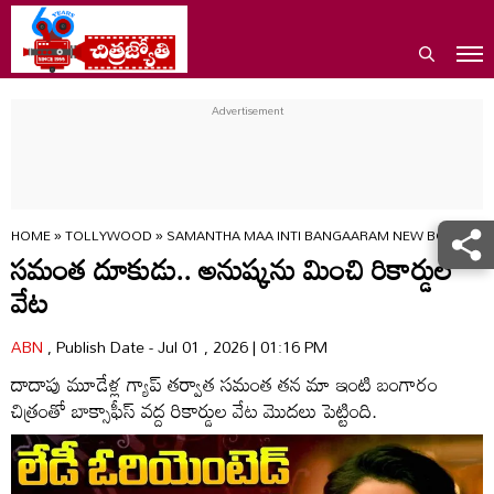
HOME
»
TOLLYWOOD
»
SAMANTHA MAA INTI BANGAARAM NEW BOX OFFI
సమంత దూకుడు.. అనుష్కను మించి రికార్డుల
వేట
ABN
, Publish Date - Jul 01 , 2026 | 01:16 PM
దాదాపు మూడేళ్ల గ్యాప్ తర్వాత సమంత తన మా ఇంటి బంగారం
చిత్రంతో బాక్సాఫీస్ వద్ద రికార్డుల వేట మొదలు పెట్టింది.