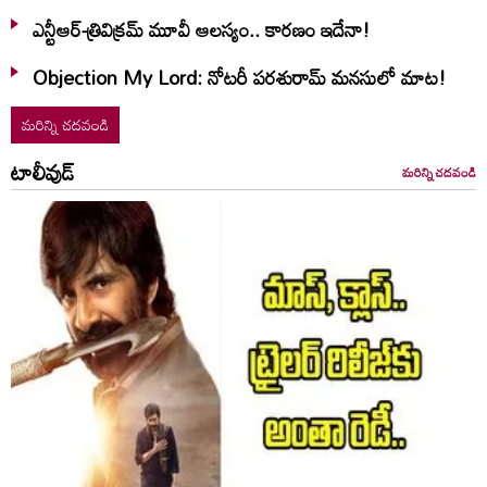
ఎన్టీఆర్-త్రివిక్రమ్ మూవీ ఆలస్యం.. కారణం ఇదేనా!
Objection My Lord: నోటరీ పరశురామ్‌ మనసులో మాట!
మరిన్ని చదవండి
టాలీవుడ్
మరిన్ని చదవండి