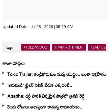
Updated Date - Jul 08 , 2026 | 08:19 AM
#TOLLYWOOD
#RAM POTHINENI
#SAM CS
Tags
తాజా వార్తలు
Toxic Trailer: తండ్రీకొడుకుల మధ్య యుద్ధం.. అంతా రక్తపాతం
‘ఇరుముడి’ ట్రైలర్ రిలీజ్ వేడుక ఎక్కడంటే..
Agadha: డర్టీ హరికి భిన్నమైన పాత్రలో శ్రవణ్‌ రెడ్డి
రెండు రోజులు ఆలస్యంగా రానున్న రామాయణం..