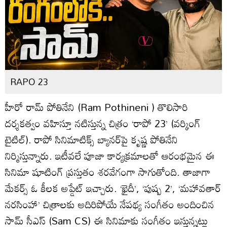
RAPO 23
హీరో రామ్‌ పోతినేని (Ram Pothineni ) తొలిసారి
దర్శకత్వం వహిస్తూ నటిస్తున్న చిత్రం ‘రాపో 23’ (వర్కింగ్‌
టైటిల్‌). రాపో సినిమాటిక్స్‌ బ్యానర్‌పై కృష్ణ పోతినేని
నిర్మిస్తున్నారు. ఇటీవలే పూజా కార్యక్రమాలతో ఆరంభమైన ఈ
సినిమా షూటింగ్‌ ప్రస్తుతం శరవేగంగా సాగుతోంది. తాజాగా
మేకర్స్‌ ఓ కీలక అప్డేట్‌ ఇచ్చారు. ‘ఖైదీ’, ‘పుష్ప 2’, ‘మహావతార్‌
నరసింహా’ చిత్రాలకు అదిరిపోయే నేపథ్య సంగీతం అందించిన
సామ్‌ సీఎస్ (Sam CS) ఈ సినిమాకు సంగీతం ఇస్తున్నట్లు