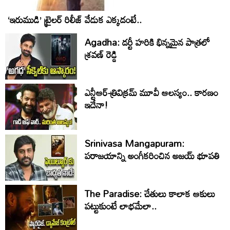
‘ఇరుముడి’ ట్రైలర్ రిలీజ్ వేడుక ఎక్కడంటే..
Agadha: డర్టీ హరికి భిన్నమైన పాత్రలో
శ్రవణ్‌ రెడ్డి
ఎన్టీఆర్-త్రివిక్రమ్ మూవీ ఆలస్యం.. కారణం
ఇదేనా!
Srinivasa Mangapuram:
పరాజయాన్ని అంగీకరించిన అజయ్ భూపతి
The Paradise: చేతులు కాలాక ఆకులు
పట్టుకుంటే లాభమేలా..