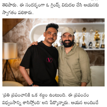
తెలిపారు. ఈ సందర్భంగా ఓ గ్లింప్స్‌ విడుదల చేసి ఆయనకు
స్వాగతం పలికారు.
‘ప్రతి ప్రపంచానికి ఒక శబ్దం ఉంటుంది. ఈ ప్రపంచం
విధ్వంసాన్ని శాసిస్తోంది’ అని పేర్కొన్నారు. ఆయన అందించే