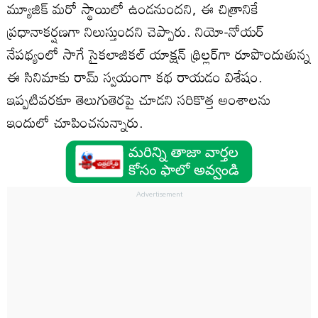
మ్యూజిక్‌ మరో స్థాయిలో ఉండనుందని, ఈ చిత్రానికే
ప్రధానాకర్షణగా నిలుస్తుందని చెప్పారు. నియో-నోయర్‌
నేపథ్యంలో సాగే సైకలాజికల్‌ యాక్షన్‌ థ్రిల్లర్‌గా రూపొందుతున్న
ఈ సినిమాకు రామ్‌ స్వయంగా కథ రాయడం విశేషం.
ఇప్పటివరకూ తెలుగుతెరపై చూడని సరికొత్త అంశాలను
ఇందులో చూపించనున్నారు.