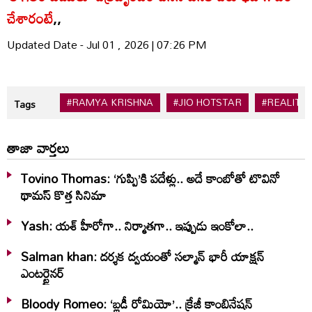
చేశారంటే
,,
Updated Date - Jul 01 , 2026 | 07:26 PM
#RAMYA KRISHNA
#JIO HOTSTAR
#REALITY
Tags
తాజా వార్తలు
Tovino Thomas: ‘గుప్పి’కి పదేళ్లు.. అదే కాంబోతో టొవినో
థామస్‌ కొత్త సినిమా
Yash: యశ్ హీరోగా.. నిర్మాతగా.. ఇప్పుడు ఇంకోలా..
Salman khan: దర్శక ద్వయంతో సల్మాన్ భారీ యాక్షన్
ఎంటర్టైనర్
Bloody Romeo: ‘బ్లడీ రోమియో’.. క్రేజీ కాంబినేషన్