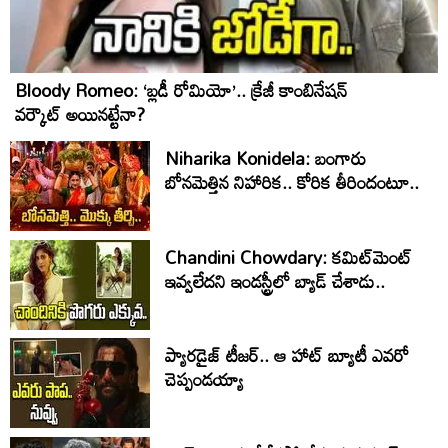
Bloody Romeo: ‘బ్లడీ రోమియో’.. క్రేజీ కాంబినేషన్
వర్కౌట్ అయినట్టేనా?
Niharika Konidela: బంగారు
బోనమెత్తిన నిహారిక.. కోరిక తీరిందంటూ..
Chandini Chowdary: కమిట్‌మెంట్
ఇవ్వలేదని ఇండస్ట్రీలో బ్యాడ్ చేశాడు..
ప్యారడైజ్ టీజర్.. ఆ హాట్ బ్యూటీ ఎవరో
చెప్పండయ్యా