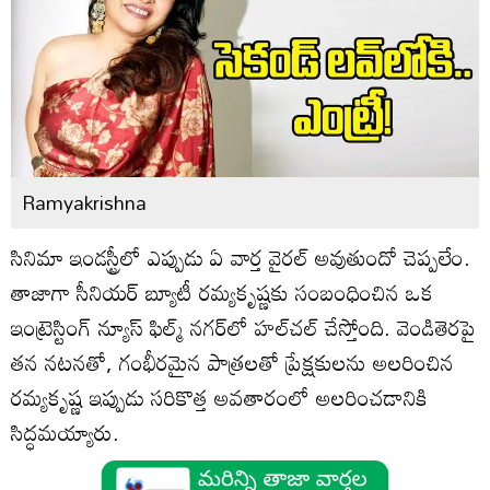
Ramyakrishna
సినిమా ఇండస్ట్రీలో ఎప్పుడు ఏ వార్త వైరల్ అవుతుందో చెప్పలేం.
తాజాగా సీనియర్ బ్యూటీ రమ్యకృష్ణకు సంబంధించిన ఒక
ఇంట్రెస్టింగ్ న్యూస్ ఫిల్మ్ నగర్‌లో హల్‌చల్ చేస్తోంది. వెండితెరపై
తన నటనతో, గంభీరమైన పాత్రలతో ప్రేక్షకులను అలరించిన
రమ్యకృష్ణ ఇప్పుడు సరికొత్త అవతారంలో అలరించడానికి
సిద్ధమయ్యారు.