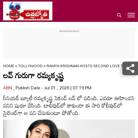
HOME
»
TOLLYWOOD
»
RAMYA KRISHNAN HOSTS SECOND LOVE TAMIL RE
లవ్ గురుగా రమ్యకృష్ణ
ABN
, Publish Date - Jul 01 , 2026 | 07:19 PM
సీనియర్ బ్యూటీ రమ్యకృష్ణ సెకండ్ లవ్ లో పడింది. ఎవరూ ఊహించని
పనిని షురూ చేసింది. టాలీవుడ్‌లో కాకుండా ఈ సారి కోలీవుడ్‌లో
సైలెంట్‌గా ఆ పని చేసుకుంటూ పోతోంది.