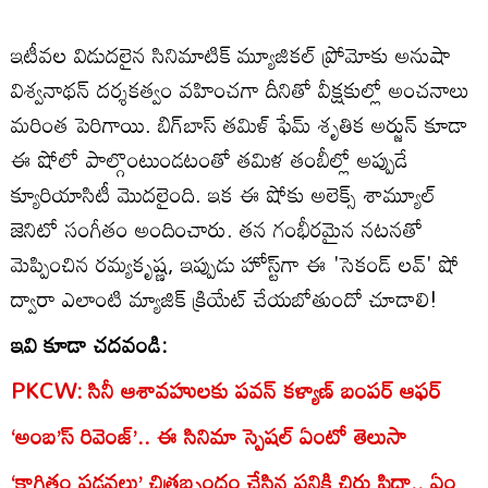
ఇటీవల విడుదలైన సినిమాటిక్ మ్యూజికల్ ప్రోమోకు అనుషా
విశ్వనాథన్ దర్శకత్వం వహించగా దీనితో వీక్షకుల్లో అంచనాలు
మరింత పెరిగాయి. బిగ్‌బాస్ తమిళ్ ఫేమ్ శృతిక అర్జున్ కూడా
ఈ షోలో పాల్గొంటుండటంతో తమిళ తంబీల్లో అప్పుడే
క్యూరియాసిటీ మొదలైంది. ఇక ఈ షోకు అలెక్స్ శామ్యూల్
జెనిటో సంగీతం అందించారు. తన గంభీరమైన నటనతో
మెప్పించిన రమ్యకృష్ణ, ఇప్పుడు హోస్ట్‌గా ఈ 'సెకండ్ లవ్' షో
ద్వారా ఎలాంటి మ్యాజిక్ క్రియేట్ చేయబోతుందో చూడాలి!
ఇవి కూడా చదవండి:
PKCW: సినీ ఆశావహులకు పవన్ కళ్యాణ్ బంపర్ ఆఫర్
‘అంబ’స్ రివెంజ్’.. ఈ సినిమా స్పెషల్ ఏంటో తెలుసా
‘కాగితం పడవలు’ చిత్రబృందం చేసిన పనికి చిరు ఫిదా.. ఏం