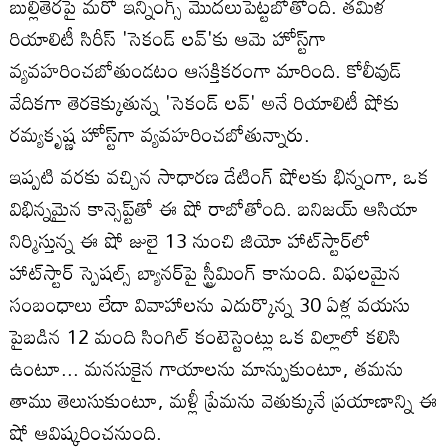
బుల్లితెరపై మరో ఇన్నింగ్స్ మొదలుపెట్టబోతోంది. తమిళ
రియాలిటీ సిరీస్ 'సెకండ్ లవ్'కు ఆమె హోస్ట్‌గా
వ్యవహరించబోతుండటం ఆసక్తికరంగా మారింది. కోలీవుడ్
వేదికగా తెరకెక్కుతున్న 'సెకండ్ లవ్' అనే రియాలిటీ షోకు
రమ్యకృష్ణ హోస్ట్‌గా వ్యవహరించబోతున్నారు.
ఇప్పటి వరకు వచ్చిన సాధారణ డేటింగ్ షోలకు భిన్నంగా, ఒక
విభిన్నమైన కాన్సెప్ట్‌తో ఈ షో రాబోతోంది. బనిజయ్ ఆసియా
నిర్మిస్తున్న ఈ షో జులై 13 నుంచి జియో హాట్‌స్టార్‌లో
హాట్‌స్టార్ స్పెషల్స్ బ్యానర్‌పై స్ట్రీమింగ్ కానుంది. విఫలమైన
సంబంధాలు లేదా వివాహాలను ఎదుర్కొన్న 30 ఏళ్ల వయసు
పైబడిన 12 మంది సింగిల్ కంటెస్టెంట్లు ఒక విల్లాలో కలిసి
ఉంటూ... మనసుకైన గాయాలను మాన్పుకుంటూ, తమను
తాము తెలుసుకుంటూ, మళ్లీ ప్రేమను వెతుక్కునే ప్రయాణాన్ని ఈ
షో ఆవిష్కరించనుంది.