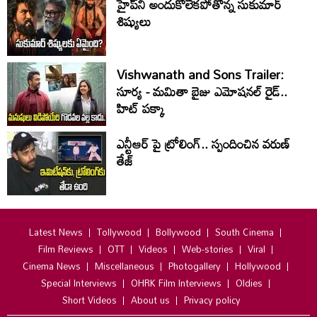
హైప్‌ని అందుకోలేకపోతోన్న సుకుమార్
శిష్యులు
Vishwanath and Sons Trailer:
సూర్య - మమితా బైజు ఎమోషనల్ రైడ్..
హిట్ పక్కా
ఎన్టీఆర్ పై ట్రోలింగ్.. స్పందించిన వరుణ్
తేజ్
Latest News
Tollywood
Bollywood
South Cinema
Film Reviews
OTT
Videos
Web-stories
Viral
Cinema News
Miscellaneous
Photogallery
Hollywood
Special Interviews
OHRK Film Interviews
Oldies
Short Videos
About us
Privacy policy