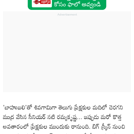
'బాహుబలి'తో శివగామిగా తెలుగు ప్రేక్షకుల మదిలో చెరగని
ముద్ర వేసిన సీనియర్ నటి రమ్యకృష్ణ... ఇప్పుడు మరో కొత్త
అవతారంలో ప్రేక్షకుల ముందుకు రానుంది. బిగ్ స్క్రీన్ నుంచి