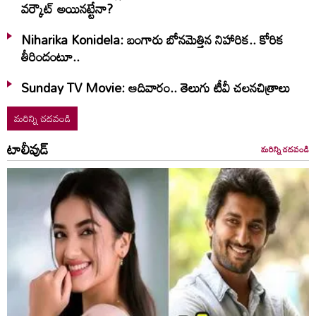
వర్కౌట్ అయినట్టేనా?
Niharika Konidela: బంగారు బోనమెత్తిన నిహారిక.. కోరిక
తీరిందంటూ..
Sunday TV Movie: ఆదివారం.. తెలుగు టీవీ చ‌ల‌న‌చిత్రాలు
మరిన్ని చదవండి
టాలీవుడ్
మరిన్ని చదవండి