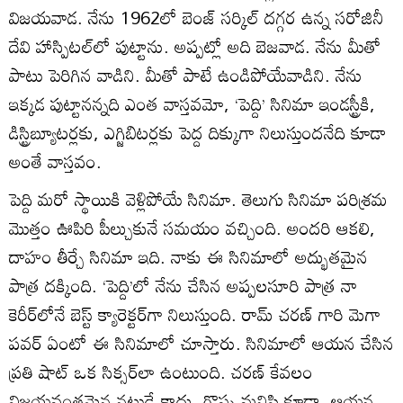
విజయవాడ. నేను 1962లో బెంజ్ సర్కిల్ దగ్గర ఉన్న సరోజినీ
దేవి హాస్పిటల్‌లో పుట్టాను. అప్పట్లో అది బెజవాడ. నేను మీతో
పాటు పెరిగిన వాడిని. మీతో పాటే ఉండిపోయేవాడిని. నేను
ఇక్కడ పుట్టానన్నది ఎంత వాస్తవమో, ‘పెద్ది’ సినిమా ఇండస్ట్రీకి,
డిస్ట్రిబ్యూటర్లకు, ఎగ్జిబిటర్లకు పెద్ద దిక్కుగా నిలుస్తుందనేది కూడా
అంతే వాస్తవం.
పెద్ది మరో స్థాయికి వెళ్లిపోయే సినిమా. తెలుగు సినిమా పరిశ్రమ
మొత్తం ఊపిరి పీల్చుకునే సమయం వచ్చింది. అందరి ఆకలి,
దాహం తీర్చే సినిమా ఇది. నాకు ఈ సినిమాలో అద్భుతమైన
పాత్ర దక్కింది. ‘పెద్ది’లో నేను చేసిన అప్పలసూరి పాత్ర నా
కెరీర్‌లోనే బెస్ట్ క్యారెక్టర్‌గా నిలుస్తుంది. రామ్ చరణ్ గారి మెగా
పవర్ ఏంటో ఈ సినిమాలో చూస్తారు. సినిమాలో ఆయన చేసిన
ప్రతి షాట్ ఒక సిక్సర్‌లా ఉంటుంది. చరణ్ కేవలం
విజయవంతమైన నటుడే కాదు, గొప్ప మనిషి కూడా. ఆయన