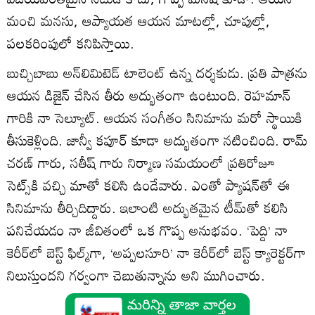
మంచి మనసు, ఆప్యాయత ఆయన మాటల్లో, చూపుల్లో,
పలకరింపులో కనిపిస్తాయి.
బుచ్చిబాబు అన్‌లిమిటెడ్ టాలెంట్ ఉన్న దర్శకుడు. ప్రతి పాత్రను
ఆయన డిజైన్ చేసిన తీరు అద్భుతంగా ఉంటుంది. రెహమాన్
గారికి నా సెల్యూట్. ఆయన సంగీతం సినిమాను మరో స్థాయికి
తీసుకెళ్లింది. జాన్వీ కపూర్ కూడా అద్భుతంగా నటించింది. రామ్
చరణ్ గారు, సతీష్ గారు నిర్మాణ సమయంలో ప్రతిరోజూ
సెట్స్‌కి వచ్చి మాతో కలిసి ఉండేవారు. ఎంతో ప్యాషన్‌తో ఈ
సినిమాను తీర్చిదిద్దారు. ఇలాంటి అద్భుతమైన టీమ్‌తో కలిసి
పనిచేయడం నా జీవితంలో ఒక గొప్ప అనుభవం. ‘పెద్ది’ నా
కెరీర్‌లో బెస్ట్ ఫిల్మ్‌గా, ‘అప్పలసూరి’ నా కెరీర్‌లో బెస్ట్ క్యారెక్టర్‌గా
నిలుస్తుందని గర్వంగా చెబుతున్నాను అని ముగించారు.