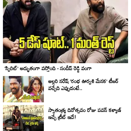
‘స్పిరిట్’ అద్భుతంగా వస్తోంది - సందీప్ రెడ్డి వంగా
అల్లరి నరేష్ ‘రంభ ఊర్వశి మేనక’ టీజర్
వచ్చేది ఎప్పుడంటే..
స్వాతంత్య్ర దినోత్సవం రోజు పవన్ కళ్యాణ్
ఇచ్చే ట్రీట్ ఇదే!