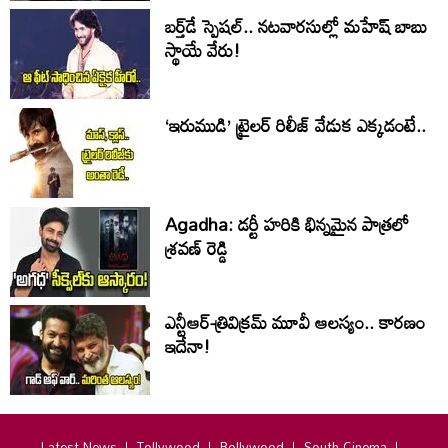
బర్త్‌‌డే స్పెషల్.. నటవారసుల్లో మహేష్ బాబు
స్థాయే వేరు!
‘ఇరుముడి’ ట్రైలర్ రిలీజ్ వేడుక ఎక్కడంటే..
Agadha: డర్టీ హరికి భిన్నమైన పాత్రలో
శ్రవణ్‌ రెడ్డి
ఎన్టీఆర్-త్రివిక్రమ్ మూవీ ఆలస్యం.. కారణం
ఇదేనా!
Latest News
Tollywood
Bollywood
South Cinema