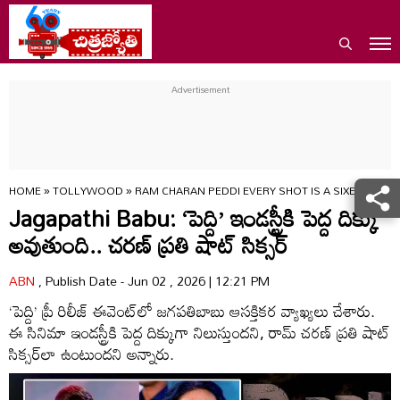
HOME
»
TOLLYWOOD
»
RAM CHARAN PEDDI EVERY SHOT IS A SIXER SAYS
Jagapathi Babu: ‘పెద్ది’ ఇండస్ట్రీకి పెద్ద దిక్కు
అవుతుంది.. చరణ్ ప్రతి షాట్ సిక్సర్
ABN
, Publish Date - Jun 02 , 2026 | 12:21 PM
‘పెద్ది’ ప్రీ రిలీజ్ ఈవెంట్‌లో జగపతిబాబు ఆసక్తికర వ్యాఖ్యలు చేశారు.
ఈ సినిమా ఇండస్ట్రీకి పెద్ద దిక్కుగా నిలుస్తుందని, రామ్ చరణ్ ప్రతి షాట్
సిక్సర్‌లా ఉంటుందని అన్నారు.