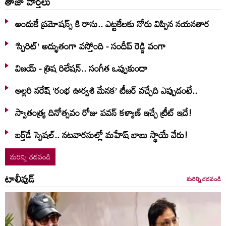
తాజా వార్తలు
అందుకే ప్రమోషన్స్ కి రాను.. ఎట్టకేలకు నోరు విప్పిన నయనతార
‘స్పిరిట్’ అద్భుతంగా వస్తోంది - సందీప్ రెడ్డి వంగా
విజయ్ - త్రిష రిలేషన్.. సంగీత ఒప్పుకుందా
అల్లరి నరేష్ ‘రంభ ఊర్వశి మేనక’ టీజర్ వచ్చేది ఎప్పుడంటే..
స్వాతంత్య్ర దినోత్సవం రోజు పవన్ కళ్యాణ్ ఇచ్చే ట్రీట్ ఇదే!
బర్త్‌‌డే స్పెషల్.. నటవారసుల్లో మహేష్ బాబు స్థాయే వేరు!
మరిన్ని చదవండి
టాలీవుడ్
మరిన్ని చదవండి