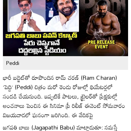
Peddi
భారీ బడ్జెట్‌తో రూపొందిన రామ్ చరణ్ (Ram Charan)
‘పెద్ది’ (Peddi) చిత్రం మరో రెండు రోజుల్లో థియేటర్లలో
సందడి చేయనుంది. ఇప్పటికే పాటలు, ట్రైలర్‌తో ప్రేక్షకుల్లో
అంచనాలు పెంచిన ఈ సినిమా ప్రీ రిలీజ్ ఈవెంట్ సోమవారం
విజయవాడలో ఘనంగా జరిగింది. ఈ వేదికపై
జగపతి బాబు (Jagapathi Babu) మాట్లాడుతూ: నమస్తే