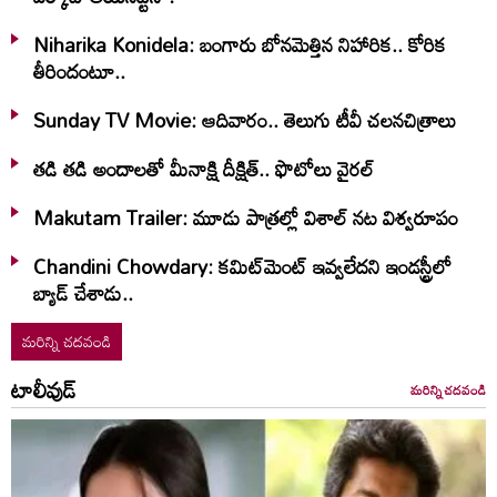
Niharika Konidela: బంగారు బోనమెత్తిన నిహారిక.. కోరిక
తీరిందంటూ..
Sunday TV Movie: ఆదివారం.. తెలుగు టీవీ చ‌ల‌న‌చిత్రాలు
తడి తడి అందాలతో మీనాక్షి దీక్షిత్‌.. ఫొటోలు వైరల్
Makutam Trailer: మూడు పాత్రల్లో విశాల్ నట విశ్వరూపం
Chandini Chowdary: కమిట్‌మెంట్ ఇవ్వలేదని ఇండస్ట్రీలో
బ్యాడ్ చేశాడు..
మరిన్ని చదవండి
టాలీవుడ్
మరిన్ని చదవండి