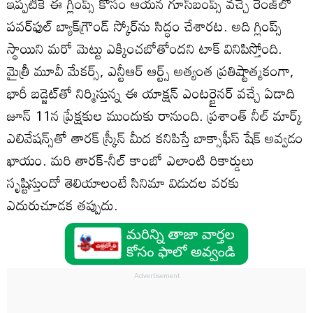
ఇప్పటికే ఈ గ్లింప్స్ కోసం ఆయన గూస్‌బంప్స్ వచ్చే రేంజ్‌లో
పవర్‌ఫుల్ బ్యాక్‌గ్రౌండ్ స్కోర్‌ను సిద్ధం చేశారట. అది గ్లింప్స్
స్థాయిని మరో మెట్టు ఎక్కించబోతోందని టాక్ వినిపిస్తోంది.
మైత్రీ మూవీ మేకర్స్, ఎన్టీఆర్ ఆర్ట్స్ అత్యంత ప్రతిష్టాత్మకంగా,
భారీ బడ్జెట్‌తో నిర్మిస్తున్న ఈ యాక్షన్ ఎంటర్టైనర్ వచ్చే ఏడాది
జూన్ 11న ప్రేక్షకుల ముందుకు రానుంది. ప్రశాంత్ నీల్ మార్క్
ఎలివేషన్స్‌తో తారక్ స్క్రీన్ మీద కనిపిస్తే బాక్సాఫీస్ షేక్ అవ్వడం
ఖాయం. మరి తారక్-నీల్ కాంబో ఎలాంటి రికార్డులు
సృష్టిస్తుందో తెలియాలంటే సినిమా విడుదల వరకు
ఎదురుచూడక తప్పుదు.