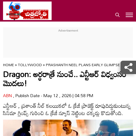
HOME
»
TOLLYWOOD
»
PRASHANTH NEEL PLANS EARLY GLIMPSE RELEAS
Dragon: అర్ధరాత్రే నుంచే.. ఎన్టీఆర్ విధ్వంసం
మొదలు!
ABN
, Publish Date - May 12 , 2026 | 04:58 PM
ఎన్టీఆర్ , ప్రశాంత్ నీల్ కలయికలో ఓ క్రేజీ ప్రాజెక్ట్ రూపుదిద్దుకుంటున్న
సినిమా గ్లింప్స్ గురించి ఓ క్రేజీ న్యూస్ నెట్టింట చక్కర్లు కొడుతోంది.