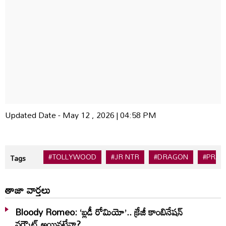
Updated Date - May 12 , 2026 | 04:58 PM
#TOLLYWOOD
#JR NTR
#DRAGON
#PRAS
Tags
తాజా వార్తలు
Bloody Romeo: ‘బ్లడీ రోమియో’.. క్రేజీ కాంబినేషన్
వర్కౌట్ అయినట్టేనా?