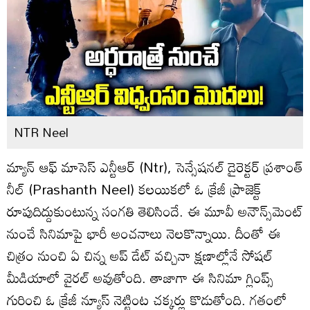
NTR Neel
మ్యాన్ ఆఫ్ మాసెస్ ఎన్టీఆర్ (Ntr), సెన్సేషనల్ డైరెక్టర్ ప్రశాంత్
నీల్ (Prashanth Neel) కలయికలో ఓ క్రేజీ ప్రాజెక్ట్
రూపుదిద్దుకుంటున్న సంగతి తెలిసిందే. ఈ మూవీ అనౌన్స్‌మెంట్
నుంచే సినిమాపై భారీ అంచనాలు నెలకొన్నాయి. దీంతో ఈ
చిత్రం నుంచి ఏ చిన్న అప్ డేట్ వచ్చినా క్షణాల్లోనే సోషల్
మీడియాలో వైరల్ అవుతోంది. తాజాగా ఈ సినిమా గ్లింప్స్
గురించి ఓ క్రేజీ న్యూస్ నెట్టింట చక్కర్లు కొడుతోంది. గతంలో