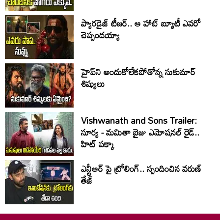
ప్యారడైజ్ టీజర్.. ఆ హాట్ బ్యూటీ ఎవరో
చెప్పండయ్యా
హైప్‌ని అందుకోలేకపోతోన్న సుకుమార్
శిష్యులు
Vishwanath and Sons Trailer:
సూర్య - మమితా బైజు ఎమోషనల్ రైడ్..
హిట్ పక్కా
ఎన్టీఆర్ పై ట్రోలింగ్.. స్పందించిన వరుణ్
తేజ్