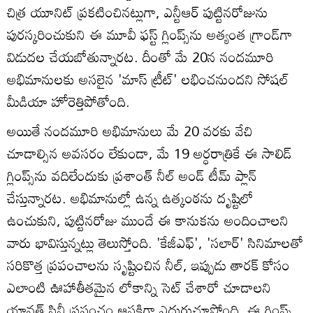
చిత్ర యూనిట్ ప్రకటించినట్లుగా, ఎన్టీఆర్ పుట్టినరోజును
పురస్కరించుకుని ఈ మూవీ ఫస్ట్ గ్లింప్స్‌ను అత్యంత గ్రాండ్‌గా
విడుదల చేయబోతున్నారట. దీంతో మే 20న నందమూరి
అభిమానులకు అసలైన 'మాస్ ట్రీట్' లభించనుందని సోషల్
మీడియా హోరెత్తిపోతోంది.
అయితే నందమూరి అభిమానులు మే 20 వరకు వేచి
చూడాల్సిన అవసరం లేకుండా, మే 19 అర్ధరాత్రికే ఈ సాలిడ్
గ్లింప్స్‌ను వదిలేందుకు ప్రశాంత్ నీల్ అండ్ టీమ్ ప్లాన్
చేస్తున్నారట. అభిమానుల్లో ఉన్న ఉత్కంఠను దృష్టిలో
ఉంచుకుని, పుట్టినరోజు ముందే ఈ కానుకను అందించాలని
వారు భావిస్తున్నట్లు తెలుస్తోంది. 'కేజీఎఫ్', 'సలార్' సినిమాలతో
సరికొత్త ప్రపంచాలను సృష్టించిన నీల్, ఇప్పుడు తారక్ కోసం
ఎలాంటి ఊహాతీతమైన లోకాన్ని సెట్ చేశారో చూడాలని
యావత్ సినీ ప్రపంచం ఆసక్తిగా ఎదురుచూస్తోంది. ఈ గ్లింప్స్