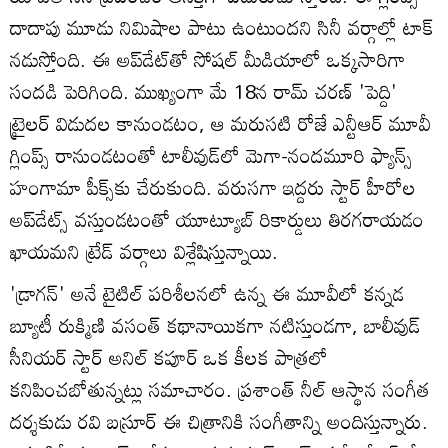
దాదాపు మూడు నిమిషాల పాటు ఉంటుందని సినీ వర్గాల్లో టాక్
నడుస్తోంది. ఈ అప్‌డేట్‌తో సోషల్ మీడియాలో ఒక్కసారిగా
సందడి పెరిగింది. ముఖ్యంగా మే 18న రామ్ చరణ్ 'పెద్ది'
ట్రైలర్ విడుదల కానుండటం, ఆ మరుసటి రోజే ఎన్టీఆర్ మూవీ
గ్లింప్స్ రానుండటంతో టాలీవుడ్‌లో మెగా-నందమూరి ఫ్యాన్స్
హంగామా పీక్స్‌కు చేరుకుంది. వరుసగా ఇద్దరు స్టార్ హీరోల
అప్‌డేట్స్ వస్తుండటంతో యూట్యూబ్ రికార్డులు తిరగరాయడం
ఖాయమని ట్రేడ్ వర్గాలు విశ్లేషిస్తున్నాయి.
'డ్రాగన్' అనే టైటిల్ పరిశీలనలో ఉన్న ఈ మూవీలో కన్నడ
బ్యూటీ రుక్మిణి వసంత్ కథానాయికగా నటిస్తుండగా, బాలీవుడ్
సీనియర్ స్టార్ అనిల్ కపూర్ ఒక కీలక పాత్రలో
కనిపించబోతున్నట్లు సమాచారం. ప్రశాంత్ నీల్ ఆస్థాన సంగీత
దర్శకుడు రవి బస్రూర్ ఈ చిత్రానికి సంగీతాన్ని అందిస్తున్నారు.