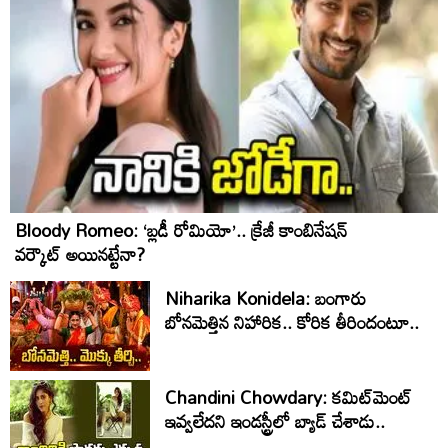
Bloody Romeo: ‘బ్లడీ రోమియో’.. క్రేజీ కాంబినేషన్
వర్కౌట్ అయినట్టేనా?
Niharika Konidela: బంగారు
బోనమెత్తిన నిహారిక.. కోరిక తీరిందంటూ..
Chandini Chowdary: కమిట్‌మెంట్
ఇవ్వలేదని ఇండస్ట్రీలో బ్యాడ్ చేశాడు..