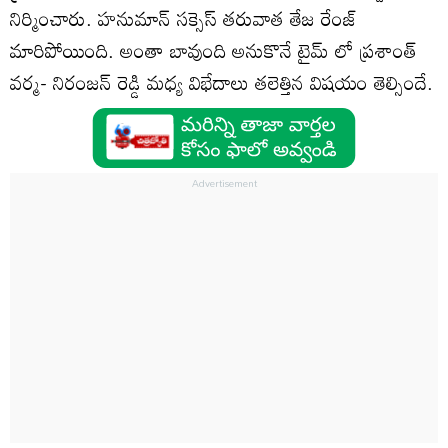
నిర్మించారు. హనుమాన్ సక్సెస్ తరువాత తేజ రేంజ్
మారిపోయింది. అంతా బావుంది అనుకొనే టైమ్ లో ప్రశాంత్
వర్మ- నిరంజన్ రెడ్డి మధ్య విభేదాలు తలెత్తిన విషయం తెల్సిందే.