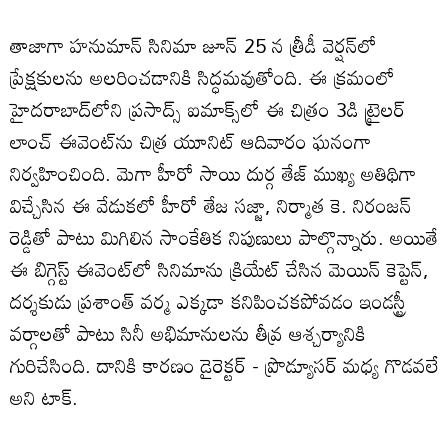
తాజాగా హనుమాన్ సినిమా జూన్ 25 న త్రీడీ వెర్షన్‌లో
ప్రేక్షకులను అలరించడానికి సిద్ధమవుతోంది. ఈ క్రమంలో
హైదరాబాద్‌లోని ప్రసాద్స్ ఐమాక్స్‌లో ఈ చిత్రం 3డి ట్రైలర్
లాంచ్ ఈవెంట్‌ను చిత్ర యూనిట్ ఆదివారం ఘనంగా
నిర్వహించింది. మెగా హీరో సాయి దుర్గ తేజ్ ముఖ్య అతిథిగా
విచ్చేసిన ఈ వేడుకలో హీరో తేజ సజ్జా, నిర్మాత కె. నిరంజన్
రెడ్డితో పాటు మిగిలిన సాంకేతిక నిపుణులు పాల్గొన్నారు. అయితే
ఈ బిగ్గెస్ట్ ఈవెంట్‌లో సినిమాను క్రియేట్ చేసిన మెయిన్ కెప్టెన్,
దర్శకుడు ప్రశాంత్ వర్మ ఎక్కడా కనిపించకపోవడం ఇండస్ట్రీ
వర్గాలతో పాటు సినీ అభిమానులను తీవ్ర ఆశ్చర్యానికి
గురిచేసింది. దానికి కారణం డైరెక్టర్ - ప్రొడ్యూసర్ మధ్య గొడవలే
అని టాక్.