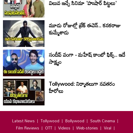
విలువ ఇచ్చే సినిమా 'హుషార్‌ పిట్టలు'
మూడు రోజుల్లో బ్రేక్ ఈవెన్.. కనకరాజు
కుమ్మేశాడు
సందీప్ వంగా - మహేష్ కాంబో ఫిక్స్.. ఇదే
సాక్ష్యం
Tollywood: నిర్మాతలుగా నవతరం
హీరోలు
Latest News
Tollywood
Bollywood
South Cinema
Film Reviews
OTT
Videos
Web-stories
Viral