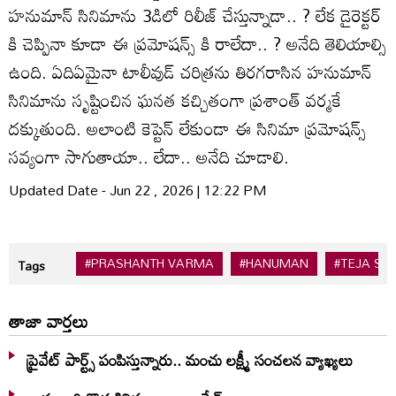
హనుమాన్ సినిమాను 3డిలో రిలీజ్ చేస్తున్నాడా.. ? లేక డైరెక్టర్
కి చెప్పినా కూడా ఈ ప్రమోషన్స్ కి రాలేదా.. ? అనేది తెలియాల్సి
ఉంది. ఏదిఏమైనా టాలీవుడ్ చరిత్రను తిరగరాసిన హనుమాన్
సినిమాను సృష్టించిన ఘనత కచ్చితంగా ప్రశాంత్ వర్మకే
దక్కుతుంది. అలాంటి కెప్టెన్ లేకుండా ఈ సినిమా ప్రమోషన్స్
సవ్యంగా సాగుతాయా.. లేదా.. అనేది చూడాలి.
Updated Date - Jun 22 , 2026 | 12:22 PM
#PRASHANTH VARMA
#HANUMAN
#TEJA SA
Tags
తాజా వార్తలు
ప్రైవేట్ పార్ట్స్ పంపిస్తున్నారు.. మంచు లక్ష్మీ సంచలన వ్యాఖ్యలు