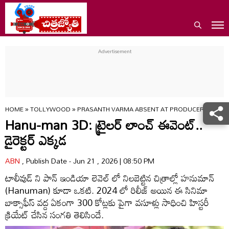
HOME
»
TOLLYWOOD
»
PRASANTH VARMA ABSENT AT PRODUCER NIRANJA
Hanu-man 3D: ట్రైలర్ లాంచ్ ఈవెంట్..
డైరెక్టర్ ఎక్కడ
ABN
, Publish Date - Jun 21 , 2026 | 08:50 PM
టాలీవుడ్ ని పాన్ ఇండియా లెవెల్ లో నిలబెట్టిన చిత్రాల్లో హనుమాన్
(Hanuman) కూడా ఒకటి. 2024 లో రిలీజ్ అయిన ఈ సినిమా
బాక్సాఫీస్ వద్ద ఏకంగా 300 కోట్లకు పైగా వసూళ్లు సాధించి హిస్టరీ
క్రియేట్ చేసిన సంగతి తెలిసిందే.