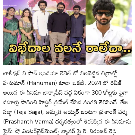
టాలీవుడ్ ని పాన్ ఇండియా లెవెల్ లో నిలబెట్టిన చిత్రాల్లో
హనుమాన్ (Hanuman) కూడా ఒకటి. 2024 లో రిలీజ్
అయిన ఈ సినిమా బాక్సాఫీస్ వద్ద ఏకంగా 300 కోట్లకు పైగా
వసూళ్లు సాధించి హిస్టరీ క్రియేట్ చేసిన సంగతి తెలిసిందే. తేజ
సజ్జా (Teja Sajja), అమృత అయ్యర్ జంటగా ప్రశాంత్ వర్మ
(Prashanth Varma) దర్శకత్వంలో తెరకెక్కిన ఈ సినిమాను
ప్రైమ్ షో ఎంటర్‌టైన్‌మెంట్స్ బ్యానర్ పై కె. నిరంజన్ రెడ్డి