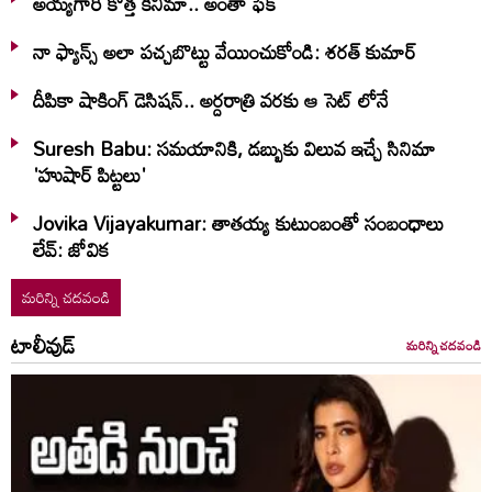
అయ్యగారి కొత్త కినిమా.. అంతా ఫేక్
నా ఫ్యాన్స్ అలా పచ్చబొట్టు వేయించుకోండి: శరత్ కుమార్
దీపికా షాకింగ్ డెసిషన్.. అర్దరాత్రి వరకు ఆ సెట్ లోనే
Suresh Babu: సమయానికి, డబ్బుకు విలువ ఇచ్చే సినిమా
'హుషార్‌ పిట్టలు'
Jovika Vijayakumar: తాతయ్య కుటుంబంతో సంబంధాలు
లేవ్: జోవిక
మరిన్ని చదవండి
టాలీవుడ్
మరిన్ని చదవండి