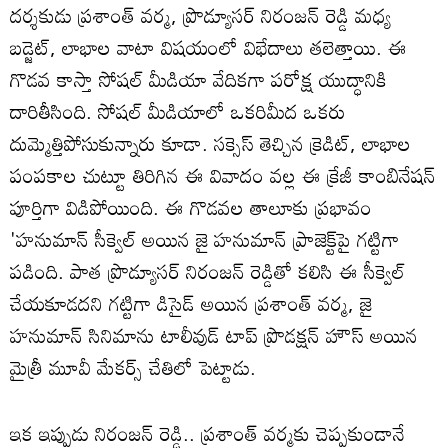
దర్శకుడు ప్రశాంత్ వర్మ, ప్రొడ్యూసర్ నిరంజన్ రెడ్డి మధ్య
బడ్జెట్, లాభాల వాటా విషయంలో విభేదాలు తలెత్తాయి. ఈ
గొడవ కాస్తా సోషల్ మీడియా వేదికగా పరోక్ష యుద్ధానికి
దారితీసింది. సోషల్ మీడియాలో ఒకరిమీద ఒకరు
దుమ్మెత్తిపోసుకున్నారు కూడా. సక్సెస్ తెచ్చిన క్రెడిట్, లాభాల
పంపకాల చుట్టూ తిరిగిన ఈ వివాదం వల్ల ఈ క్రేజీ కాంబినేషన్
పూర్తిగా విడిపోయింది. ఈ గొడవల తాలూకు ప్రభావం
'హనుమాన్ సీక్వెల్ అయిన జై హనుమాన్ ప్రాజెక్ట్‌పై గట్టిగా
పడింది. పాత ప్రొడ్యూసర్ నిరంజన్ రెడ్డితో కలిసి ఈ సీక్వెల్
చేయకూడదని గట్టిగా డిసైడ్ అయిన ప్రశాంత్ వర్మ, జై
హనుమాన్ సినిమాను టాలీవుడ్ టాప్ ప్రొడక్షన్ హౌస్ అయిన
మైత్రీ మూవీ మేకర్స్ చేతిలో పెట్టాడు.
ఇక ఇప్పుడు నిరంజన్ రెడ్డి.. ప్రశాంత్ వర్మకు చెప్పకుండానే