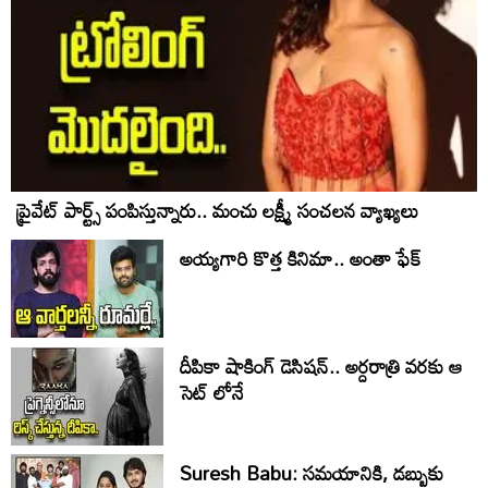
ప్రైవేట్ పార్ట్స్ పంపిస్తున్నారు.. మంచు లక్ష్మీ సంచలన వ్యాఖ్యలు
అయ్యగారి కొత్త కినిమా.. అంతా ఫేక్
దీపికా షాకింగ్ డెసిషన్.. అర్దరాత్రి వరకు ఆ
సెట్ లోనే
Suresh Babu: సమయానికి, డబ్బుకు