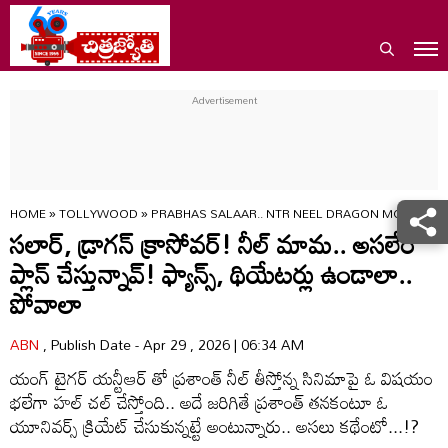
HOME
»
TOLLYWOOD
»
PRABHAS SALAAR.. NTR NEEL DRAGON MOVIE CR
స‌లార్‌, డ్రాగ‌న్ క్రాసోవర్! నీల్ మామ‌.. అస‌లేం
ప్లాన్ చేస్తున్నావ్‌! ఫ్యాన్స్, థియేట‌ర్లు ఉండాలా..
పోవాలా
ABN
, Publish Date - Apr 29 , 2026 | 06:34 AM
యంగ్ టైగర్ యన్టీఆర్ తో ప్రశాంత్ నీల్ తీస్తోన్న సినిమాపై ఓ విషయం
భలేగా హల్ చల్ చేస్తోంది.. అదే జరిగితే ప్రశాంత్ తనకంటూ ఓ
యూనివర్స్ క్రియేట్ చేసుకున్నట్టే అంటున్నారు.. అసలు కథేంటో...!?