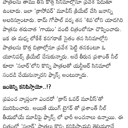
పాత్రలను తాము తీసే కొత్త సినిమాల్లోనూ ప్రవేశ పెడుతూ
ఉంటారు. ఇలా 'క్రాసోవర్' మూవీస్ క్రియేట్ చేసి జనాన్ని
అలరిస్తూంటారు. రామ్ గోపాల్ వర్మ తన 'శివ'లోని యాదగిరి
పాత్రను తరువాత 'గాయం' వంటి చిత్రంలోనూ చొప్పించారు.
ఇక ఈ మధ్య లోకేశ్ కనగరాజ్ సైతం తన సినిమాల్లోని
పాత్రలను కొత్త చిత్రాల్లోనూ ప్రవేశ పెట్టి తనకంటూ ఓ
యూనివర్స్ క్రియేట్ చేసుకున్నారు. అదే తీరున ప్రశాంత్ నీల్
కూడా 'సలార్'లోని కొన్ని పాత్రలతో యన్టీఆర్ సినిమాలో
సందడి చేయనున్నారని ఫ్యాన్స్ అంటున్నారు.
ఇంకెన్ని కనిపిస్తాయో..!?
ప్రపంచ వ్యాప్తంగా ఎందరో 'క్రాస్ ఓవర్ మూవీస్'తో
మురిపించారు. అయితే యంగ్ టైగర్ తో ప్రశాంత్ నీల్
తీయబోయే మూవీపై ఫ్యాన్స్ లో భారీ అంచనాలు ఉన్నాయి. ఈ
చిత్రంలో 'సలార్' పాత్రలు కొన్ని కనిపిస్తాయని తెలియగానే