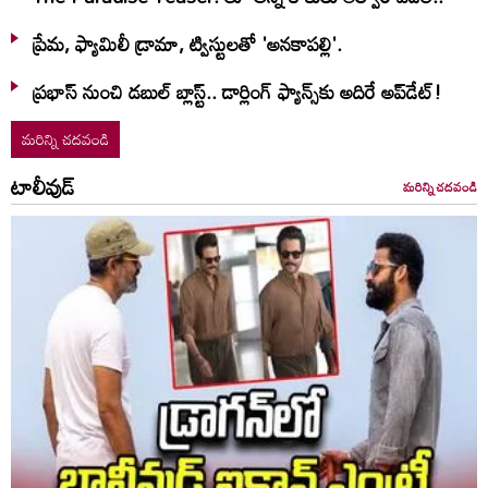
ప్రేమ, ఫ్యామిలీ డ్రామా, ట్విస్టులతో 'అనకాపల్లి'.
ప్రభాస్ నుంచి డబుల్ బ్లాస్ట్.. డార్లింగ్ ఫ్యాన్స్‌కు అదిరే అప్‌డేట్!
మరిన్ని చదవండి
టాలీవుడ్
మరిన్ని చదవండి