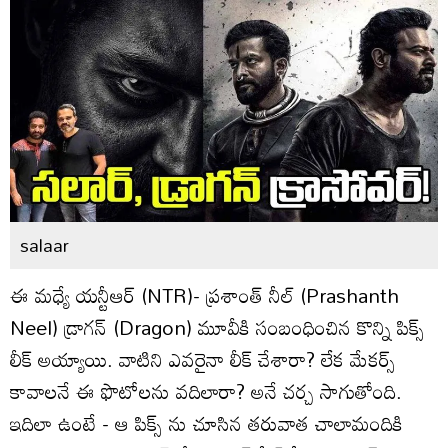
salaar
ఈ మధ్యే యన్టీఆర్ (NTR)- ప్రశాంత్ నీల్ (Prashanth
Neel) డ్రాగ‌న్ (Dragon) మూవీకి సంబంధించిన కొన్ని పిక్స్
లీక్ అయ్యాయి. వాటిని ఎవరైనా లీక్ చేశారా? లేక మేకర్స్
కావాలనే ఈ ఫొటోలను వదిలారా? అనే చర్చ సాగుతోంది.
ఇదిలా ఉంటే - ఆ పిక్స్ ను చూసిన తరువాత చాలామందికి