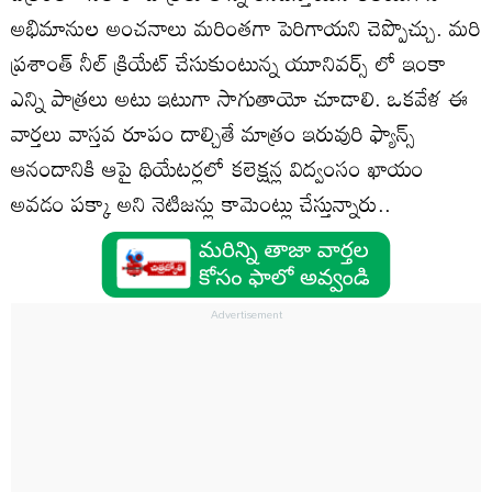
అభిమానుల అంచనాలు మరింతగా పెరిగాయని చెప్పొచ్చు. మరి
ప్రశాంత్ నీల్ క్రియేట్ చేసుకుంటున్న యూనివర్స్ లో ఇంకా
ఎన్ని పాత్రలు అటు ఇటుగా సాగుతాయో చూడాలి. ఒక‌వేళ ఈ
వార్త‌లు వాస్త‌వ రూపం దాల్చితే మాత్రం ఇరువురి ఫ్యాన్స్
ఆనందానికి ఆపై థియేట‌ర్లలో క‌లెక్ష‌న్ల విద్వంసం ఖాయం
అవ‌డం ప‌క్కా అని నెటిజ‌న్లు కామెంట్లు చేస్తున్నారు..