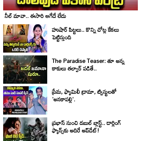
నీల్ మావా.. ఈసారి ఆగేదే లేదు
హుషార్‌ పిట్టలు.. కొన్ని చోట్ల కేకలు
పెట్టిస్తుంది
The Paradise Teaser: తూ అన్న
కాకులు తల్వార్ పడితే..
ప్రేమ, ఫ్యామిలీ డ్రామా, ట్విస్టులతో
'అనకాపల్లి'.
ప్రభాస్ నుంచి డబుల్ బ్లాస్ట్.. డార్లింగ్
ఫ్యాన్స్‌కు అదిరే అప్‌డేట్!