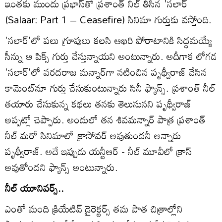
ఇంతకు ముందు ప్ర‌భాస్‌తో ప్రశాంత్ నీల్ తీసిన 'సలార్
(Salaar: Part 1 – Ceasefire) సినిమా గుర్తుకు వస్తోంది.
'సలార్'లో పలు గ్రూపులు కలసి ఆఖరి పోరాటానికి సిద్ధమయ్యే
సీన్ను ఆ పిక్స్ గుర్తు చేస్తున్నాయని అంటున్నారు. అదీగాక లోగడ
'సలార్'లో వరదరాజ మన్నార్‌గా నటించిన పృథ్వీరాజ్ చేసిన
కామెంట్‌నూ గుర్తు చేసుకుంటున్నారు సినీ ఫ్యాన్స్. ప్రశాంత్ నీల్
తయారు చేసుకున్న కథలు తనకు తెలుసునని పృథ్వీరాజ్
అప్పట్లో చెప్పారు. అందులో తన శివమన్నార్ పాత్ర ప్రశాంత్
నీల్ మరో సినిమాలో క్రాసోవర్ అవుతుందనీ అన్నారు
పృథ్వీరాజ్. అదే ఇప్పుడు యన్టీఆర్ - నీల్ మూవీలో క్రాస్
అవుతోందని ఫ్యాన్స్ అంటున్నారు.
నీల్ యూనివర్స్..
ఎంతో మంది క్రియేటివ్ డైరెక్టర్స్ తమ పాత చిత్రాల్లోని