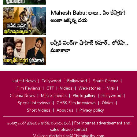
Mahesh Babu: బాబు.. ఏం చేస్తాడో!
అంతా జ‌క్క‌న్న ద‌య‌
బన్నీకి విలన్‌గా షాహిద్ కపూర్.. లోకేషా..
మజాకానా
Latest News
Tollywood
Bollywood
South Cinema
Film Reviews
OTT
Videos
Web-stories
Viral
Cinema News
Miscellaneous
Photogallery
Hollywood
Special Interviews
OHRK Film Interviews
Oldies
Short Videos
About us
Privacy policy
అంతర్జాలంలో ప్రకటనల కొరకు సంప్రదించండి
|
For internet advertisement and
sales please contact
Mailicon digitalsales@Chitrajyothy.com