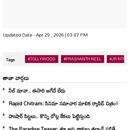
Updated Date - Apr 29 , 2026 | 03:07 PM
#TOLLYWOOD
#PRASHANTH NEEL
#JR NTR
Tags
తాజా వార్తలు
నీల్ మావా.. ఈసారి ఆగేదే లేదు
Rapid Chitram: సినిమా సమాచార మాలిక ర్యాపిడ్ చిత్రం!
హుషార్‌ పిట్టలు.. కొన్ని చోట్ల కేకలు పెట్టిస్తుంది
The Paradise Teaser: తూ అన్న కాకులు తల్వార్ పడితే..