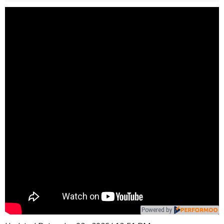
Powered by