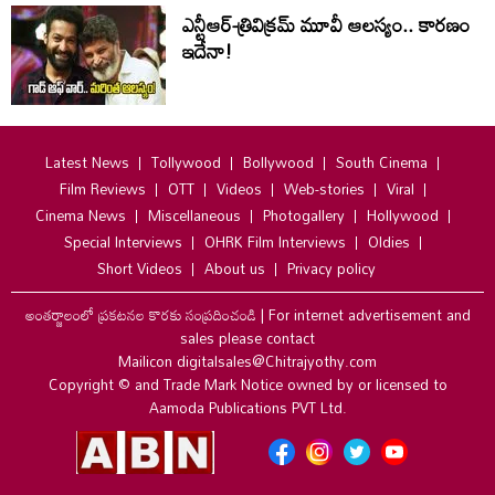
ఎన్టీఆర్-త్రివిక్రమ్ మూవీ ఆలస్యం.. కారణం
ఇదేనా!
Latest News
Tollywood
Bollywood
South Cinema
Film Reviews
OTT
Videos
Web-stories
Viral
Cinema News
Miscellaneous
Photogallery
Hollywood
Special Interviews
OHRK Film Interviews
Oldies
Short Videos
About us
Privacy policy
అంతర్జాలంలో ప్రకటనల కొరకు సంప్రదించండి
|
For internet advertisement and
sales please contact
Mailicon digitalsales@Chitrajyothy.com
Copyright © and Trade Mark Notice owned by or licensed to
Aamoda Publications PVT Ltd.