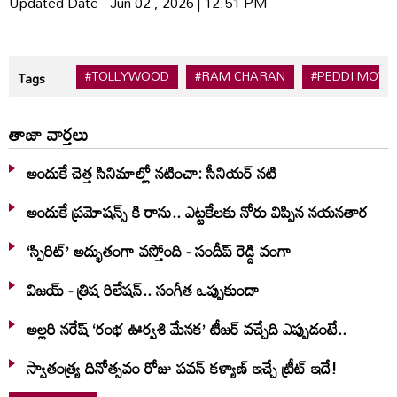
Updated Date - Jun 02 , 2026 | 12:51 PM
#TOLLYWOOD
#RAM CHARAN
#PEDDI MOVI
Tags
తాజా వార్తలు
అందుకే చెత్త సినిమాల్లో నటించా: సీనియర్ నటి
అందుకే ప్రమోషన్స్ కి రాను.. ఎట్టకేలకు నోరు విప్పిన నయనతార
‘స్పిరిట్’ అద్భుతంగా వస్తోంది - సందీప్ రెడ్డి వంగా
విజయ్ - త్రిష రిలేషన్.. సంగీత ఒప్పుకుందా
అల్లరి నరేష్ ‘రంభ ఊర్వశి మేనక’ టీజర్ వచ్చేది ఎప్పుడంటే..
స్వాతంత్య్ర దినోత్సవం రోజు పవన్ కళ్యాణ్ ఇచ్చే ట్రీట్ ఇదే!