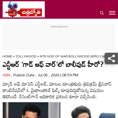
HOME
»
TOLLYWOOD
»
NTR GOD OF WAR BOLLYWOOD HERO CAMEO TRIV
ఎన్టీఆర్ 'గాడ్ ఆఫ్ వార్'లో బాలీవుడ్ హీరో?
ABN
, Publish Date - Jul 05 , 2026 | 08:59 PM
మ్యాన్ ఆఫ్ మాసెస్ ఎన్టీఆర్, మాటల మాంత్రికుడు త్రివిక్రమ్ శ్రీనివాస్
కాంబినేషన్‌లో ఓ మైథాలజికల్ ఫిల్మ్ రూపుదిద్దుకోనున్న విషయం
తెలిసిందే. రీసెంట్‌గానే అధికారిక ప్రకటన కూడా వచ్చేసింది.