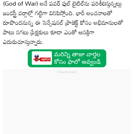
(God of War) అనే పవర్ ఫుల్ టైటిల్‌ను పరిశీలిస్తున్నట్లు
ఇండస్ట్రీ వర్గాల్లో గట్టిగా వినిపిస్తోంది. భారీ అంచనాలతో
రూపొందనున్న ఈ సెన్సేషనల్ ప్రాజెక్ట్ కోసం అభిమానులతో
పాటు సగటు ప్రేక్షకులు కూడా ఎంతో ఆసక్తిగా
ఎదురుచూస్తున్నారు.