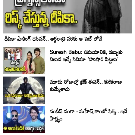
దీపికా షాకింగ్ డెసిషన్.. అర్దరాత్రి వరకు ఆ సెట్ లోనే
Suresh Babu: సమయానికి, డబ్బుకు
విలువ ఇచ్చే సినిమా 'హుషార్‌ పిట్టలు'
మూడు రోజుల్లో బ్రేక్ ఈవెన్.. కనకరాజు
కుమ్మేశాడు
సందీప్ వంగా - మహేష్ కాంబో ఫిక్స్.. ఇదే
సాక్ష్యం