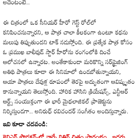
అదేంటంటే..
ఈ చిత్రంలో ఒక సీనియర్ హీరో గెస్ట్ రోల్‌లో
కనిపించనున్నారని, ఆ పాత్ర చాలా కీలకంగా ఉంటూ కథను
మలుపు తిప్పుతుందని టాక్ నడుస్తోంది. ఈ ప్రత్యేక పాత్ర కోసం
ఓ ప్రముఖ బాలీవుడ్ స్టార్ హీరోను రంగంలోకి దించే
ఆలోచనలో ఉన్నారట. అంతేకాకుండా మరికొన్ని సర్‌ప్రైజింగ్
అతిథి పాత్రలు కూడా ఈ సినిమాలో ఉండబోతున్నాయని,
ఆయా పాత్రలు దేవుళ్ల రూపంలో తెరపై అద్భుతంగా ఆవిష్కృతం
కానున్నాయని తెలుస్తోంది. హారిక హాసిని క్రియేషన్స్, ఎన్టీఆర్
ఆర్ట్స్ సంయుక్తంగా ఈ భారీ మైథలాజికల్ ప్రాజెక్టును
నిర్మిస్తుండగా.. అనిరుధ్ రవిచందర్ సంగీతం అందిస్తున్నారు.
ఇవి కూడా చదవండి:
కెవిఎన్ ప్రొడక్షన్స్‌లో నార్నే నితిన్ చిత్రం ప్రారంభం.. ఇద్దరు