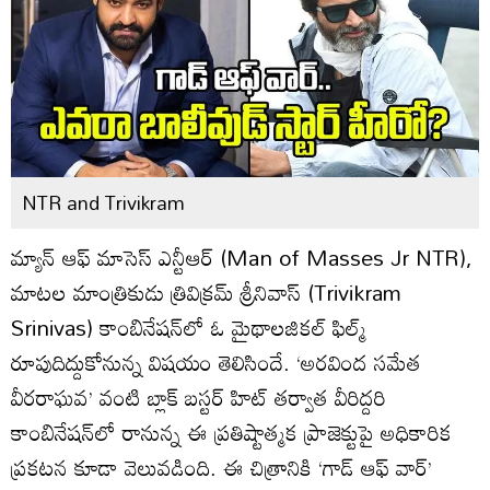
NTR and Trivikram
మ్యాన్ ఆఫ్ మాసెస్ ఎన్టీఆర్ (Man of Masses Jr NTR),
మాటల మాంత్రికుడు త్రివిక్రమ్ శ్రీనివాస్ (Trivikram
Srinivas) కాంబినేషన్‌లో ఓ మైథాలజికల్ ఫిల్మ్
రూపుదిద్దుకోనున్న విషయం తెలిసిందే. ‘అరవింద సమేత
వీరరాఘవ’ వంటి బ్లాక్ బస్టర్ హిట్ తర్వాత వీరిద్దరి
కాంబినేషన్‌లో రానున్న ఈ ప్రతిష్టాత్మక ప్రాజెక్టుపై అధికారిక
ప్రకటన కూడా వెలువడింది. ఈ చిత్రానికి ‘గాడ్ ఆఫ్ వార్’