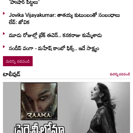
'హుషార్‌ పిట్టలు'
Jovika Vijayakumar: తాతయ్య కుటుంబంతో సంబంధాలు
లేవ్: జోవిక
మూడు రోజుల్లో బ్రేక్ ఈవెన్.. కనకరాజు కుమ్మేశాడు
సందీప్ వంగా - మహేష్ కాంబో ఫిక్స్.. ఇదే సాక్ష్యం
మరిన్ని చదవండి
టాలీవుడ్
మరిన్ని చదవండి