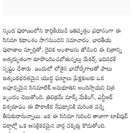
స్కంద పురాణంలోని కార్తికేయుడి ఇతివృత్తం ప్రధానంగా ఈ
సినిమా కథాంశం సాగనుందని సమాచారం. భారతీయ
పురాణాల స్ఫూర్తితో, దైవిక అంశాలను జోడించి ఈ చిత్రాన్ని
అత్యద్భుతంగా రూపొందించబోతున్నట్లు మేకర్స్ ఇదివరకే
స్పష్టం చేశారు. ఇందులో లోతైన భావోద్వేగాలతో పాటు
ఉత్కంఠభరితమైన యుద్ధ ఘట్టాలు ప్రేక్షకులకు ఒక
అపూర్వమైన సినిమాటిక్ అనుభూతిని అందిస్తాయని చిత్ర
బృందం చెబుతోంది. త్రివిక్రమ్ మార్క్ మేకింగ్, ఎన్టీఆర్
విశ్వరూపం ఈ పౌరాణిక నేపథ్యానికి మరింత వన్నె
తీసుకురానున్నాయి. ఇక ఈ సినిమా గురించి తాజాగా టాలీవుడ్
వర్గాల్లో ఒక ఆసక్తికరమైన వార్త చక్కర్లు కొడుతోంది.