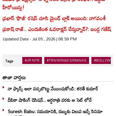
హీరోయిన్లు!
ప్రభాస్ ‘ఫౌజీ’ రషెస్ చూసి మైండ్ బ్లాక్ అయింది: నాగవంశీ
ప్రకాష్ రాజ్.. ఎందుకింత ఓవరాక్షన్ చేస్తున్నావ్?: బండ్ల గణేష్
Updated Date - Jul 05 , 2026 | 08:59 PM
#JR NTR
#TRIVIKRAM SRINIVAS
#BOLLYWO
Tags
తాజా వార్తలు
నా ఫ్యాన్స్ అలా పచ్చబొట్టు వేయించుకోండి: శరత్ కుమార్
దీపికా షాకింగ్ డెసిషన్.. అర్దరాత్రి వరకు ఆ సెట్ లోనే
Suresh Babu: సమయానికి, డబ్బుకు విలువ ఇచ్చే సినిమా