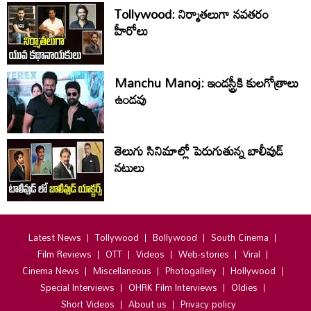
Tollywood: నిర్మాతలుగా నవతరం
హీరోలు
Manchu Manoj: ఇండస్ట్రీకి కులగోత్రాలు
ఉండవు
తెలుగు సినిమాల్లో పెరుగుతున్న బాలీవుడ్
నటులు
Latest News
Tollywood
Bollywood
South Cinema
Film Reviews
OTT
Videos
Web-stories
Viral
Cinema News
Miscellaneous
Photogallery
Hollywood
Special Interviews
OHRK Film Interviews
Oldies
Short Videos
About us
Privacy policy