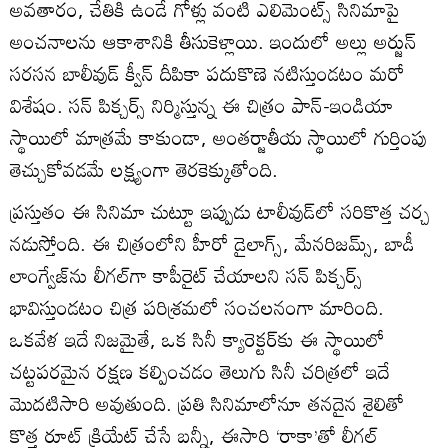
అవతారం, చేతికి ఉండే గోళ్లు వంటి ఎలిమెంట్స్ సినిమాపై
అంచనాలను ఆకాశానికి తీసుకెళ్లాయి. ఇందులో అల్లు అర్జున్
సరసన బాలీవుడ్ క్వీన్ దీపికా పదుకొణె నటిస్తుండటం మరో
విశేషం. సన్ పిక్చర్స్ నిర్మిస్తున్న ఈ చిత్రం పాన్-ఇండియా
స్థాయిలో మాత్రమే కాకుండా, అంతర్జాతీయ స్థాయిలో గుర్తింపు
తెచ్చుకోవడమే లక్ష్యంగా తెరకెక్కుతోంది.
ప్రస్తుతం ఈ సినిమా చుట్టూ ఇప్పుడు టాలీవుడ్‌లో సరికొత్త చర్చ
నడుస్తోంది. ఈ చిత్రంలోని హీరో డైలాగ్స్, మేనరిజమ్స్, బాడీ
లాంగ్వేజ్‌ను లీగల్‌గా కాపీరైట్ చేయాలని సన్ పిక్చర్స్
భావిస్తుండటం చిత్ర పరిశ్రమలో సంచలనంగా మారింది.
ఒకవేళ ఇదే నిజమైతే, ఒక సినీ క్యారెక్టర్‌కు ఈ స్థాయిలో
చట్టపరమైన రక్షణ కల్పించడం తెలుగు సినీ చరిత్రలో ఇదే
మొదటిసారి అవుతుంది. ప్రతి సినిమాలోనూ తనదైన శైలితో
కొత్త రూట్ క్రియేట్ చేసే బన్నీ, ఈసారి ‘రాకా’తో లీగల్