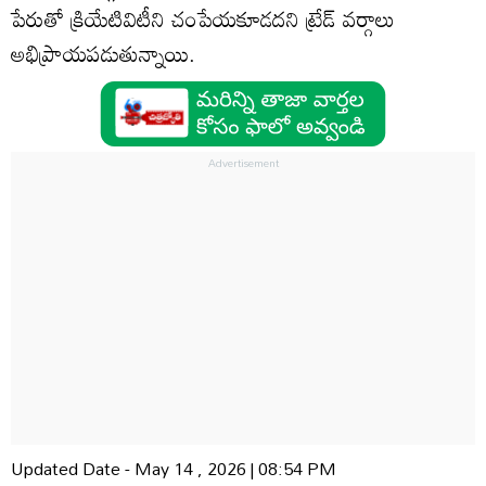
పేరుతో క్రియేటివిటీని చంపేయకూడదని ట్రేడ్ వర్గాలు
అభిప్రాయపడుతున్నాయి.
Updated Date - May 14 , 2026 | 08:54 PM