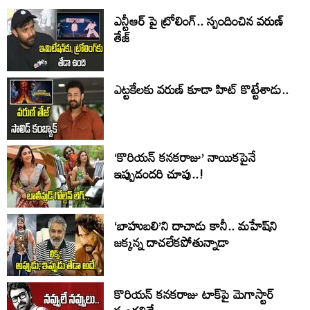
ఎన్టీఆర్ పై ట్రోలింగ్.. స్పందించిన వరుణ్
తేజ్
ఎట్టకేలకు వరుణ్ కూడా హిట్ కొట్టేశాడు..
‘కొరియన్ కనకరాజు’ నాయికపైనే
ఇప్పుడందరి చూపు..!
‘బాహుబలి’ని దాచాడు కానీ.. మహేష్‌ని
జక్కన్న దాచలేకపోతున్నాడా
కొరియన్ కనకరాజు టాక్‌పై మెగాస్టార్