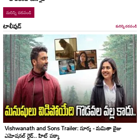
మరిన్ని చదవండి
టాలీవుడ్
మరిన్ని చదవండి
Vishwanath and Sons Trailer: సూర్య - మమితా బైజు
ఎమోషనల్ రైడ్.. హిట్ పక్కా