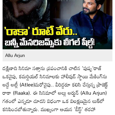
Allu Arjun
దక్షిణాది సినిమా సత్తాను ప్రపంచానికి చాటిన 'పుష్ప'రాజ్
ఒకవైపు, కమర్షియల్ సినిమాలకు హాలీవుడ్ స్థాయి మేకింగ్‌ను
అద్దే అట్లీ (Atlee)మరోవైపు.. వీరిద్దరూ కలిసి చేస్తున్న ప్రాజెక్ట్
రాకా (Raaka). ఈ సినిమాలో అల్లు అర్జున్ (Allu Arjun)
గతంలో ఎన్నడూ చూడని విధంగా ఒక విలక్షణమైన లుక్‌లో
కనిపించబోతున్నారు. ముఖ్యంగా ఆయన 'బీస్ట్' తరహా