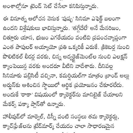
అంశాల్లోనూ ట్రెండ్ సెట్ చేసేలా కనిపిస్తున్నారు.
ఈ వినూత్న ఆలోచన వెనుక ‘పుష్ప’ సినిమా ఎఫెక్ట్ బలంగా
ఉందని విశ్లేషకులు భావిస్తున్నారు. ‘తగ్గేదేలే’ అనే మేనరిజం,
చిత్తూరు యాస, భుజం ఎగరేయడం వంటివి ప్రపంచవ్యాప్తంగా
ఎంత పాపులర్ అయ్యాయో ప్రతి ఒక్కరికీ ఎరుకే. క్రికెటర్ల నుంచి
పొలిటికల్ లీడర్ల వరకు, చిన్న అడ్వర్టైజ్‌మెంట్‌ల నుంచి ఎలక్షన్
క్యాంపెయిన్ల వరకు అందరూ వీటిని వాడేశారు. దీనివల్ల
సినిమాకు పబ్లిసిటీ వచ్చినా, కమర్షియల్‌గా మాత్రం బ్రాండ్ అల్లు
అర్జున్‌కు ఆశించిన స్థాయిలో ఆర్థిక ప్రయోజనం చేకూరలేదు.
అందుకే ‘రాకా’ విషయంలో క్యారెక్టర్‌ను మానిటైజ్ చేయాలని
మేకర్స్ పక్కా ప్లాన్‌తో ఉన్నారు.
హాలీవుడ్‌లో మార్వెల్, డిస్నీ వంటి సంస్థలు తమ క్యారెక్టర్లు,
క్యాచ్‌ఫ్రేజ్‌లను ట్రేడ్‌మార్క్ చేయడం చాలా సాధారణమైన