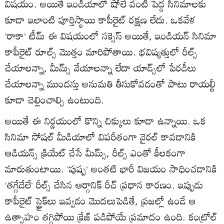
విషయం. అయితే ఇండియాలో షోలే వంటి పెద్ద సినిమాలకు
కూడా ఇలాంటి పూర్తిస్థాయి కాపీరైట్ రక్షణ లేదు. ఒకవేళ
‘రాకా’ టీమ్ ఈ విషయంలో సక్సెస్ అయితే, ఇండియన్ సినిమా
కాపీరైట్ రూల్స్ మొత్తం మారిపోతాయి. భవిష్యత్తులో రీల్స్
చేయాలన్నా, మీమ్స్ వేయాలన్నా లేదా యాడ్స్‌లో పేరడీలు
చేయాలన్నా ముందస్తు అనుమతి తీసుకోవడంతో పాటు రాయల్టీ
కూడా చెల్లించాల్సి ఉంటుంది.
అయితే ఈ నిర్ణయంలో కొన్ని చిక్కులు కూడా ఉన్నాయి. ఒక
సినిమా సోషల్ మీడియాలో విపరీతంగా వైరల్ కావడానికి
ఆడియన్స్ క్రియేట్ చేసే మీమ్స్, రీల్స్ ఎంతో కీలకంగా
మారుతుంటాయి. ‘పుష్ప’ అంతటి భారీ విజయం సాధించడానికి
‘తగ్గేదేలే’ రీల్స్ చేసిన ఆర్గానిక్ రీచ్ ప్రధాన కారణం. ఇప్పుడు
కాపీరైట్ స్ట్రైక్‌లు ఇవ్వడం మొదలుపెడితే, ప్రజల్లో ఉండే ఆ
ఉత్సాహం తగ్గిపోయి క్రేజ్ పడిపోయే ప్రమాదం ఉంది. కంట్రోల్