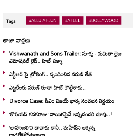
#ALLU ARJUN
#ATLEE
#BOLLYWOOD
Tags
తాజా వార్తలు
Vishwanath and Sons Trailer: సూర్య - మమితా బైజు
ఎమోషనల్ రైడ్.. హిట్ పక్కా
ఎన్టీఆర్ పై ట్రోలింగ్.. స్పందించిన వరుణ్ తేజ్
ఎట్టకేలకు వరుణ్ కూడా హిట్ కొట్టేశాడు..
Divorce Case: సీఎం విజయ్ భార్య సంచలన నిర్ణయం
‘కొరియన్ కనకరాజు’ నాయికపైనే ఇప్పుడందరి చూపు..!
‘బాహుబలి’ని దాచాడు కానీ.. మహేష్‌ని జక్కన్న
దాచలేకపోతున్నాడా