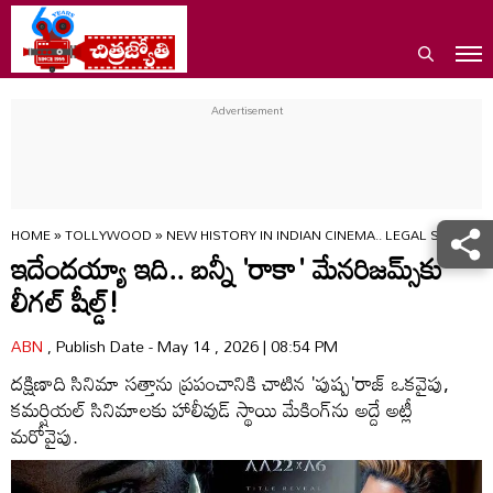
HOME
»
TOLLYWOOD
»
NEW HISTORY IN INDIAN CINEMA.. LEGAL SHIELD 
ఇదేంద‌య్యా ఇది.. బన్నీ 'రాకా' మేనరిజమ్స్‌కు
లీగల్ షీల్డ్!
ABN
, Publish Date - May 14 , 2026 | 08:54 PM
దక్షిణాది సినిమా సత్తాను ప్రపంచానికి చాటిన 'పుష్ప'రాజ్ ఒకవైపు,
కమర్షియల్ సినిమాలకు హాలీవుడ్ స్థాయి మేకింగ్‌ను అద్దే అట్లీ
మరోవైపు.