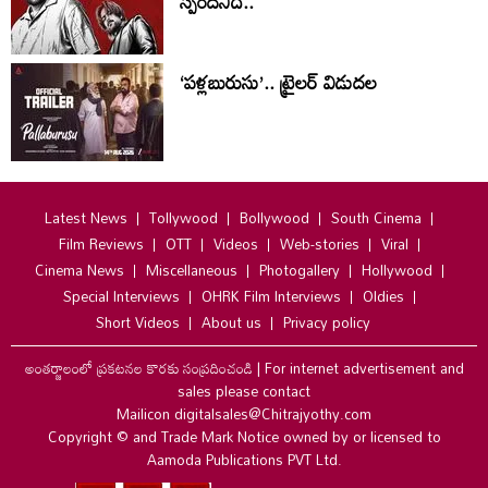
స్పందనిదే..
‘పళ్లబురుసు’.. ట్రైలర్ విడుదల
Latest News
Tollywood
Bollywood
South Cinema
Film Reviews
OTT
Videos
Web-stories
Viral
Cinema News
Miscellaneous
Photogallery
Hollywood
Special Interviews
OHRK Film Interviews
Oldies
Short Videos
About us
Privacy policy
అంతర్జాలంలో ప్రకటనల కొరకు సంప్రదించండి
|
For internet advertisement and
sales please contact
Mailicon digitalsales@Chitrajyothy.com
Copyright © and Trade Mark Notice owned by or licensed to
Aamoda Publications PVT Ltd.