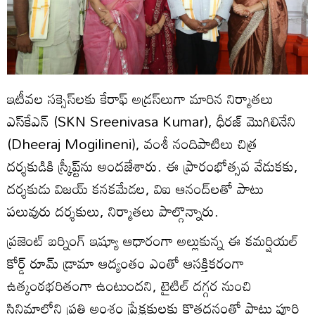
ఇటీవల సక్సెస్‌లకు కేరాఫ్‌ అడ్రస్‌లుగా మారిన నిర్మాతలు
ఎస్‌కేఎన్ (SKN Sreenivasa Kumar), ధీరజ్‌ మొగిలినేని
(Dheeraj Mogilineni), వంశీ నందిపాటిలు చిత్ర
దర్శకుడికి స్క్రీప్ట్‌ను అందజేశారు. ఈ ప్రారంభోత్సవ వేడుకకు,
దర్శకుడు విజయ్‌ కనకమేడల, విఐ ఆనంద్‌లతో పాటు
పలువురు దర్శకులు, నిర్మాతలు పాల్గొన్నారు.
ప్రజెంట్‌ బర్నింగ్‌ ఇష్యూ ఆధారంగా అల్లుకున్న ఈ కమర్షియల్‌
కోర్డ్‌ రూమ్‌ డ్రామా ఆద్యంతం ఎంతో ఆసక్తికరంగా
ఉత్కంఠభరితంగా ఉంటుందని, టైటిల్‌ దగ్గర నుంచి
సినిమాలోని ప్రతి అంశం ప్రేక్షకులకు కొత్తదనంతో పాటు పూర్తి