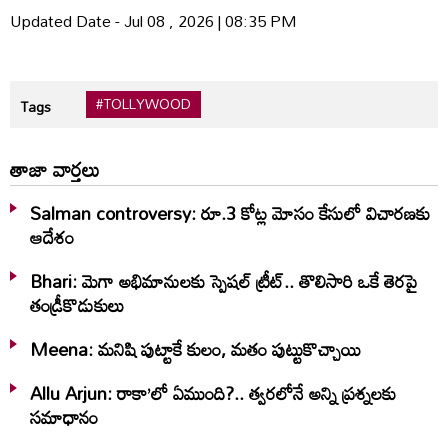
Updated Date - Jul 08 , 2026 | 08:35 PM
#TOLLYWOOD
Tags
తాజా వార్తలు
Salman controversy: రూ.3 కోట్ల మోసం కేసులో విచారణకు
ఆదేశం
Bhari: మెగా అభిమానులకు స్పెషల్ ట్రీట్.. తొలిసారి ఒకే తెరపై
తండ్రీకొడుకులు
Meena: మనిషి పుట్టాకే కులం, మతం పుట్టుకొచ్చాయి
Allu Arjun: రాకా’లో ఏముంది?.. త్వరలోనే అన్ని ప్రశ్నలకు
సమాధానం