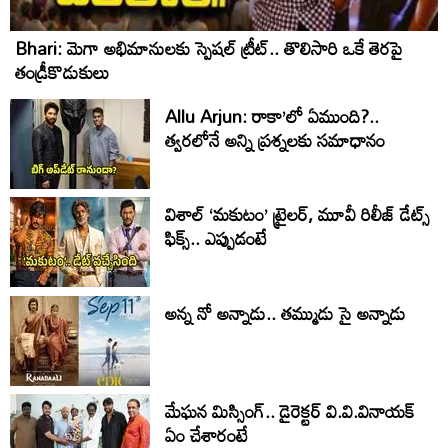
Bhari: మెగా అభిమానులకు స్పెషల్ ట్రీట్.. తొలిసారి ఒకే తెరపై
తండ్రీకొడుకులు
Allu Arjun: రాకా’లో ఏముంది?..
త్వరలోనే అన్ని ప్రశ్నలకు సమాధానం
విశాల్ ‘మకుటం’ ట్రైలర్, మూవీ రిలీజ్ డేట్స్
ఫిక్స్.. ఎప్పుడంటే
అన్న నో అన్నాడు.. తమ్ముడు సై అన్నాడు
మేఘన మిస్సింగ్.. డైరెక్టర్ వి.వి.వినాయక్
ఏం చేశారంటే