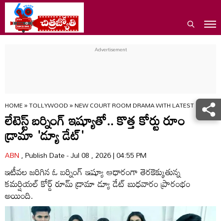
HOME
»
TOLLYWOOD
»
NEW COURT ROOM DRAMA WITH LATEST BURNING 
లేటెస్ట్ బర్నింగ్‌ ఇష్యూతో.. కొత్త కోర్టు రూం
డ్రామా 'డ్యూ డేట్'
ABN
, Publish Date - Jul 08 , 2026 | 04:55 PM
ఇటీవ‌ల జ‌రిగిన ఓ బర్నింగ్‌ ఇష్యూ ఆధారంగా తెర‌కెక్కుతున్న‌
కమర్షియల్‌ కోర్డ్‌ రూమ్‌ డ్రామా డ్యూ డేట్ బుధ‌వారం ప్రారంభం
అయింది.