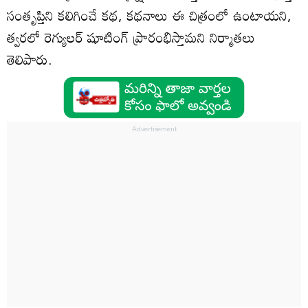
సంతృప్తిని కలిగించే కథ, కథనాలు ఈ చిత్రంలో ఉంటాయని,
త్వరలో రెగ్యులర్‌ షూటింగ్‌ ప్రారంభిస్తామని నిర్మాతలు
తెలిపారు.