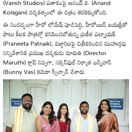
(Varish Studios) పతాకంపై ఆనంద్‌.కె. (Anand
Kolagani) దర్శకత్వంలో ఈ చిత్రం తెరకెక్కుతోంది.
ఈ సందర్భంగా హీరో లోమేష్‌ పూడిపెద్ది, హీరోయిన్‌ జయశ్రీ‌తో
పాటు కీలక పాత్రల్లో కనిపించబోతున్న ప్రణీత పట్నాయక్
(Praneeta Patnaik), విజ్క్షానిలపై చిత్రీకరించిన ముహుర్తపు
సన్నివేశానికి ప్రముఖ దర్శకుడు మారుతి (Director
Maruthi) క్లాప్‌ నివ్వగా, సక్సెస్‌ఫుల్ నిర్మాత బన్నీవాస్
(Bunny Vas) కెమెరా స్వీచ్చాన్‌ చేశారు.