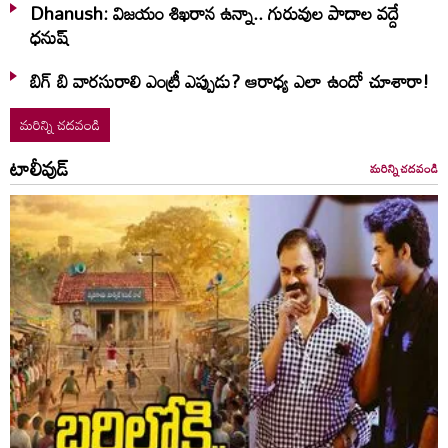
Dhanush: విజయం శిఖరాన ఉన్నా.. గురువుల పాదాల వద్దే
ధనుష్‌
బిగ్ బి వారసురాలి ఎంట్రీ ఎప్పుడు? ఆరాధ్య ఎలా ఉందో చూశారా!
మరిన్ని చదవండి
టాలీవుడ్
మరిన్ని చదవండి