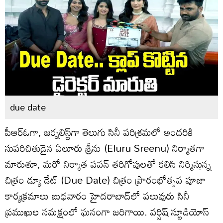
due date
పీఆర్‌ఓగా, జర్నలిస్ట్‌గా తెలుగు సినీ పరిశ్రమలో అందరికి
సుపరిచితుడైన ఏలూరు శ్రీను (Eluru Sreenu) నిర్మాతగా
మారుతూ, మరో నిర్మాత పవన్‌ తరిగోపులతో కలిసి నిర్మిస్తున్న
చిత్రం డ్యూ డేట్‌ (Due Date) చిత్రం ప్రారంభోత్సవ పూజా
కార్యక్రమాలు బుధవారం హైదరాబాద్‌లో పలువురు సినీ
ప్రముఖుల సమక్షంలో ఘనంగా జరిగాయి. వర్షిష్‌ స్టూడియోస్