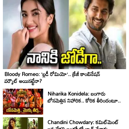
Bloody Romeo: ‘బ్లడీ రోమియో’.. క్రేజీ కాంబినేషన్
వర్కౌట్ అయినట్టేనా?
Niharika Konidela: బంగారు
బోనమెత్తిన నిహారిక.. కోరిక తీరిందంటూ..
Chandini Chowdary: కమిట్‌మెంట్
ఇవ్వలేదని ఇండస్ట్రీలో బ్యాడ్ చేశాడు..