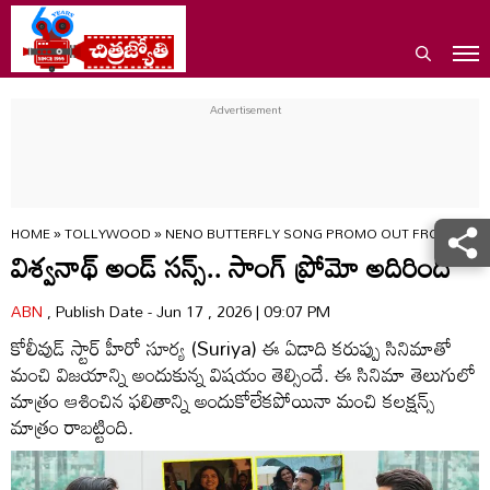
HOME
»
TOLLYWOOD
»
NENO BUTTERFLY SONG PROMO OUT FROM VISH
విశ్వనాథ్ అండ్ సన్స్.. సాంగ్ ప్రోమో అదిరింది
ABN
, Publish Date - Jun 17 , 2026 | 09:07 PM
కోలీవుడ్ స్టార్ హీరో సూర్య (Suriya) ఈ ఏడాది కరుప్పు సినిమాతో
మంచి విజయాన్ని అందుకున్న విషయం తెల్సిందే. ఈ సినిమా తెలుగులో
మాత్రం ఆశించిన ఫలితాన్ని అందుకోలేకపోయినా మంచి కలక్షన్స్
మాత్రం రాబట్టింది.