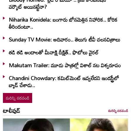
వర్కౌట్ అయినట్టేనా?
Niharika Konidela: బంగారు బోనమెత్తిన నిహారిక.. కోరిక
తీరిందంటూ..
Sunday TV Movie: ఆదివారం.. తెలుగు టీవీ చ‌ల‌న‌చిత్రాలు
తడి తడి అందాలతో మీనాక్షి దీక్షిత్‌.. ఫొటోలు వైరల్
Makutam Trailer: మూడు పాత్రల్లో విశాల్ నట విశ్వరూపం
Chandini Chowdary: కమిట్‌మెంట్ ఇవ్వలేదని ఇండస్ట్రీలో
బ్యాడ్ చేశాడు..
మరిన్ని చదవండి
టాలీవుడ్
మరిన్ని చదవండి