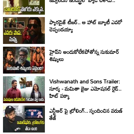
ప్యారడైజ్ టీజర్.. ఆ హాట్ బ్యూటీ ఎవరో
చెప్పండయ్యా
హైప్‌ని అందుకోలేకపోతోన్న సుకుమార్
శిష్యులు
Vishwanath and Sons Trailer:
సూర్య - మమితా బైజు ఎమోషనల్ రైడ్..
హిట్ పక్కా
ఎన్టీఆర్ పై ట్రోలింగ్.. స్పందించిన వరుణ్
తేజ్