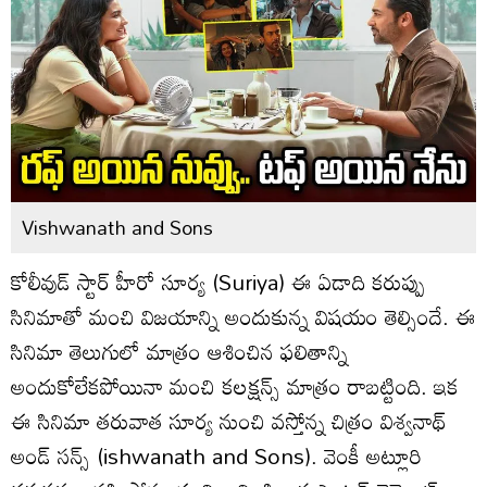
Vishwanath and Sons
కోలీవుడ్ స్టార్ హీరో సూర్య (Suriya) ఈ ఏడాది కరుప్పు
సినిమాతో మంచి విజయాన్ని అందుకున్న విషయం తెల్సిందే. ఈ
సినిమా తెలుగులో మాత్రం ఆశించిన ఫలితాన్ని
అందుకోలేకపోయినా మంచి కలక్షన్స్ మాత్రం రాబట్టింది. ఇక
ఈ సినిమా తరువాత సూర్య నుంచి వస్తోన్న చిత్రం విశ్వనాథ్
అండ్ సన్స్ (ishwanath and Sons). వెంకీ అట్లూరి