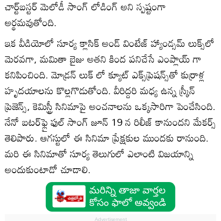
చార్ట్‌బస్టర్ మెలోడీ సాంగ్ లోడింగ్ అని స్పష్టంగా
అర్థమవుతోంది.
ఇక వీడియోలో సూర్య క్లాసిక్ అండ్ వింటేజ్ హ్యాండ్సమ్ లుక్స్‌లో
మెరవగా, మమితా బైజు అతని కింద పనిచేసే ఎంప్లాయ్ గా
కనిపించింది. మోడ్రన్ లుక్ లో క్యూట్ ఎక్స్‌ప్రెషన్స్‌తో కుర్రాళ్ల
హృదయాలను కొల్లగొడుతోంది. వీరిద్దరి మధ్య ఉన్న స్క్రీన్
ప్రెజెన్స్, కెమిస్ట్రీ సినిమాపై అంచనాలను ఒక్కసారిగా పెంచేసింది.
నేనో బటర్‌ఫ్లై ఫుల్ సాంగ్ జూన్ 19 న రిలీజ్ కానుందని మేకర్స్
తెలిపారు. ఆగస్టులో ఈ సినిమా ప్రేక్షకుల ముందకు రానుంది.
మరి ఈ సినిమాతో సూర్య తెలుగులో ఎలాంటి విజయాన్ని
అందుకుంటాడో చూడాలి.