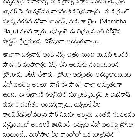
దర్శకత్వం వహిస్తోన్న ఈ చిత్రాన్ని సితార ఎంటర్ టైన్మెంట్
బ్యానర్ పై సూర్యదేవర నాగవంశీ నిర్మిస్తున్నాడు. ఈ చిత్రంలో
సూర్య సరసన రవీనా టాండన్, మమితా బైజు (Mamitha
Baiju) నటిస్తున్నారు. ఇప్పటికే ఈ చిత్రం నుంచి రిలీజైన
పోస్టర్స్ ప్రేక్షకులను విశేషంగా ఆకట్టుకున్నాయి.
తాజాగా విశ్వనాథ్ అండ్ సన్స్ చిత్రం నుంచి మొదటి లిరికల్
సాంగ్ కి ముహూర్తం ఫిక్స్ చేసి అందుకు సంబంధించిన
ప్రోమోను రిలీజ్ చేశారు. ప్రోమో ఆద్యంతం ఆకట్టుకొంటుంది.
నేనో బటర్‌ఫ్లై అంటూ సాగే ఈ సాంగ్ చాలా అద్బుతంగా
ఉంది. ఈ చిత్రానికి సక్సెస్‌ఫుల్ మ్యూజిక్ డైరెక్టర్ జి వి.ప్రకాష్
కుమార్ సంగీతం అందిస్తున్నాడు. ఇప్పటికే వీరి
కాంబినేషన్‌లోవచ్చిన సార్ సినిమా ఆల్బమ్ ఎంతటి సంచలనం
సృష్టించిందో అందరికీ తెలిసిందే. ఇప్పుడు నేనో బటర్‌ఫ్లై ప్రోమో
వింటుంటే.. మరోసారి వీరి కాంబోలో ఒక బ్యూటిఫుల్