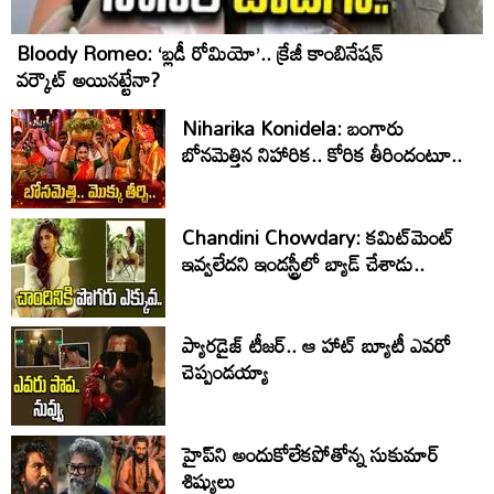
Bloody Romeo: ‘బ్లడీ రోమియో’.. క్రేజీ కాంబినేషన్
వర్కౌట్ అయినట్టేనా?
Niharika Konidela: బంగారు
బోనమెత్తిన నిహారిక.. కోరిక తీరిందంటూ..
Chandini Chowdary: కమిట్‌మెంట్
ఇవ్వలేదని ఇండస్ట్రీలో బ్యాడ్ చేశాడు..
ప్యారడైజ్ టీజర్.. ఆ హాట్ బ్యూటీ ఎవరో
చెప్పండయ్యా
హైప్‌ని అందుకోలేకపోతోన్న సుకుమార్
శిష్యులు