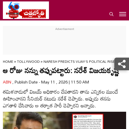
HOME
»
TOLLYWOOD
»
NARESH PREDICTS VIJAY’S POLITICAL RISE IN TA
ఆ రోజు నన్ను తప్పుపట్టారు: నరేశ్‌ విజయకృష్ణ
ABN
, Publish Date - May 11 , 2026 | 11:50 AM
తమిళనాడులో విజయ్‌ అధికారం చేపతాడని తాను ఎన్నికల ముందే
ఊహించానని సీనియర్‌ నటుడు నరేశ్‌ చెప్పారు. అప్పుడు తనను
ఎగతాళి చేసివారు ఆ తర్వాత సారీ చెప్పారని అన్నారు.