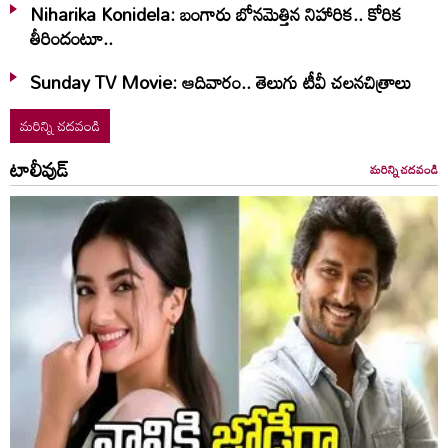
Niharika Konidela: బంగారు బోనమెత్తిన నిహారిక.. కోరిక
తీరిందంటూ..
Sunday TV Movie: ఆదివారం.. తెలుగు టీవీ చ‌ల‌న‌చిత్రాలు
మరిన్ని చదవండి
టాలీవుడ్
మరిన్ని చదవండి