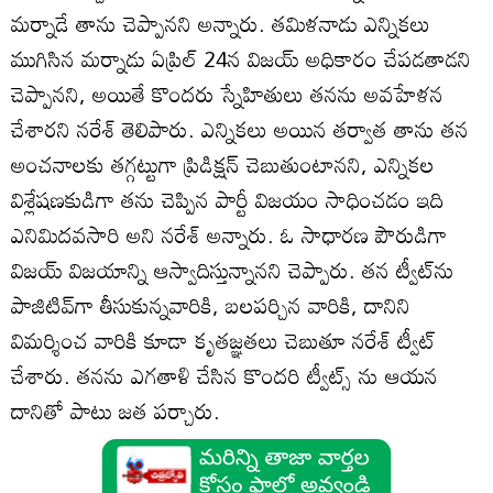
మర్నాడే తాను చెప్పానని అన్నారు. తమిళనాడు ఎన్నికలు
ముగిసిన మర్నాడు ఏప్రిల్ 24న విజయ్‌ అధికారం చేపడతాడని
చెప్పానని, అయితే కొందరు స్నేహితులు తనను అవహేళన
చేశారని నరేశ్‌ తెలిపారు. ఎన్నికలు అయిన తర్వాత తాను తన
అంచనాలకు తగ్గట్టుగా ప్రిడిక్షన్‌ చెబుతుంటానని, ఎన్నికల
విశ్లేషణకుడిగా తను చెప్పిన పార్టీ విజయం సాధించడం ఇది
ఎనిమిదవసారి అని నరేశ్‌ అన్నారు. ఓ సాధారణ పౌరుడిగా
విజయ్‌ విజయాన్ని ఆస్వాదిస్తున్నానని చెప్పారు. తన ట్వీట్‌ను
పాజిటివ్‌గా తీసుకున్నవారికి, బలపర్చిన వారికి, దానిని
విమర్శించ వారికి కూడా కృతజ్ఞతలు చెబుతూ నరేశ్‌ ట్వీట్‌
చేశారు. తనను ఎగతాళి చేసిన కొందరి ట్వీట్స్ ను ఆయన
దానితో పాటు జత పర్చారు.