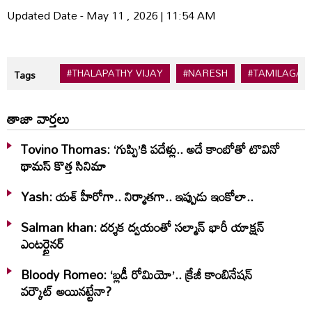
Updated Date - May 11 , 2026 | 11:54 AM
#THALAPATHY VIJAY
#NARESH
#TAMILAGA 
Tags
తాజా వార్తలు
Tovino Thomas: ‘గుప్పి’కి పదేళ్లు.. అదే కాంబోతో టొవినో
థామస్‌ కొత్త సినిమా
Yash: యశ్ హీరోగా.. నిర్మాతగా.. ఇప్పుడు ఇంకోలా..
Salman khan: దర్శక ద్వయంతో సల్మాన్ భారీ యాక్షన్
ఎంటర్టైనర్
Bloody Romeo: ‘బ్లడీ రోమియో’.. క్రేజీ కాంబినేషన్
వర్కౌట్ అయినట్టేనా?