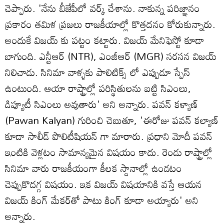
చెప్పారు. 'నేను బీజేపీలో వర్క్ చేశాను. నాకున్న పరిజ్ఞానం
ప్రకారం తమిళ ప్రజలు రాజకీయాల్లో కొత్తదనం కోరుకున్నారు.
అందుకే విజయ్ కు పట్టం కట్టారు. విజయ్‌ మేనిఫెస్టో కూడా
బాగుంది. ఎన్టీఆర్ (NTR), ఎంజీఆర్‌ (MGR) సరసన విజయ్‌
నిలిచాడు. సినిమా వాళ్ళకు పాలిటిక్స్ లో ఎప్పుడూ స్పేస్‌
ఉంటుంది. ఆయా రాష్ట్రాల్లో పరిస్థితులను బట్టి సిఎంలు,
డిప్యూటీ సిఎంలు అవుతారు' అని అన్నారు. పవన్ కళ్యాణ్
(Pawan Kalyan) గురించి చెబుతూ, 'ఈరోజు పవన్ కల్యాణ్
కూడా సాలీడ్ పొలిటీషియన్ గా మారారు. ప్రధాని మోదీ పవన్
ఇంటికి వెళ్లటం సామాన్యమైన విషయం కాదు. రెండు రాష్ట్రాల్లో
సినిమా వారు రాజకీయంగా కీలక స్దానాల్లో ఉండటం
చెప్పుకొదగ్గ విషయం. ఇక విజయ్‌ విషయానికి వస్తే ఆయన
విజయ్ కింగ్ మేకర్‌తో పాటు కింగ్ కూడా అయ్యారు' అని
అన్నారు.