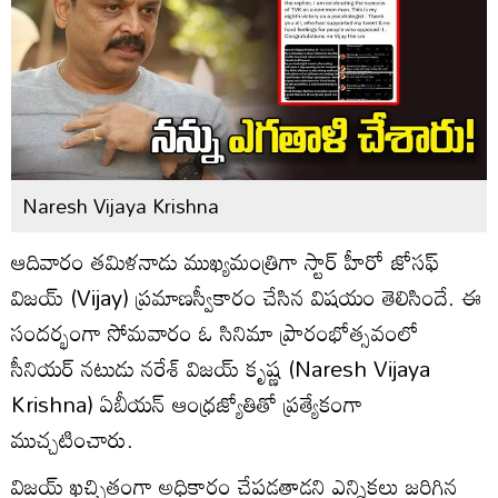
Naresh Vijaya Krishna
ఆదివారం తమిళనాడు ముఖ్యమంత్రిగా స్టార్ హీరో జోసఫ్‌
విజయ్‌ (Vijay) ప్రమాణస్వీకారం చేసిన విషయం తెలిసిందే. ఈ
సందర్భంగా సోమవారం ఓ సినిమా ప్రారంభోత్సవంలో
సీనియర్‌ నటుడు నరేశ్‌ విజయ్‌ కృష్ణ (Naresh Vijaya
Krishna) ఏబీయన్ ఆంధ్రజ్యోతితో ప్రత్యేకంగా
ముచ్చటించారు.
విజయ్‌ ఖచ్చితంగా అధికారం చేపడతాడని ఎన్నికలు జరిగిన