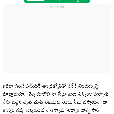
ఇదిలా ఉంటే ఏబీయన్ ఆంధ్రజ్యోతితో నరేశ్ విజయకృష్ణ
మాట్లాడుతూ, 'చెన్నయ్‌లోని నా స్నేహితులు ఎన్నికల మర్నాడు
నేను పెట్టిన ట్వీట్‌ చూసి విజయ్‌కు రెండు సీట్లు వస్తాయని, నా
జోస్యం తప్పు అవుతుంద'ని అన్నారు. తర్వాత వాళ్ళే సారీ