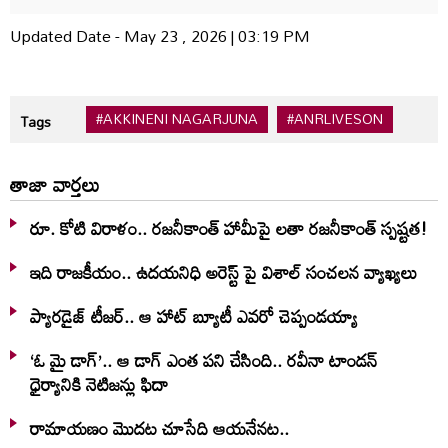
Updated Date - May 23 , 2026 | 03:19 PM
#AKKINENI NAGARJUNA
#ANRLIVESON
Tags
తాజా వార్తలు
రూ. కోటి విరాళం.. రజనీకాంత్ హామీపై లతా రజనీకాంత్ స్పష్టత!
ఇది రాజకీయం.. ఉదయనిధి అరెస్ట్ పై విశాల్ సంచలన వ్యాఖ్యలు
ప్యారడైజ్ టీజర్.. ఆ హాట్ బ్యూటీ ఎవరో చెప్పండయ్యా
‘ఓ మై డాగ్’.. ఆ డాగ్ ఎంత పని చేసింది.. రవీనా టాండన్
ధైర్యానికి నెటిజన్లు ఫిదా
రామాయణం మొదట చూసేది ఆయనేనట..