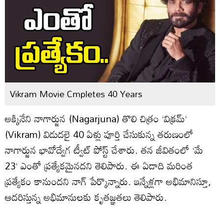
Vikram Movie Cmpletes 40 Years
అక్కినేని నాగార్జున (Nagarjuna) తొలి చిత్రం ‘విక్రమ్‌’
(Vikram) విడుదలై 40 ఏళ్లు పూర్తి చేసుకున్న తరుణంలో
నాగార్జున భావోద్వేగ ట్వీట్‌ పోస్ట్ చేశారు. తన జీవితంలో ‘మే
23’ ఎంతో ప్రత్యేకమైనదని తెలిపారు. ఈ ఏడాది మరింత
ప్రత్యేకం కానుందని నాగ్‌ పేర్కొన్నారు. ఇన్నేళ్లగా అభిమానిస్తూ,
ఆదరిస్తున్న అభిమానులకు కృతజ్ఞతలు తెలిపారు.