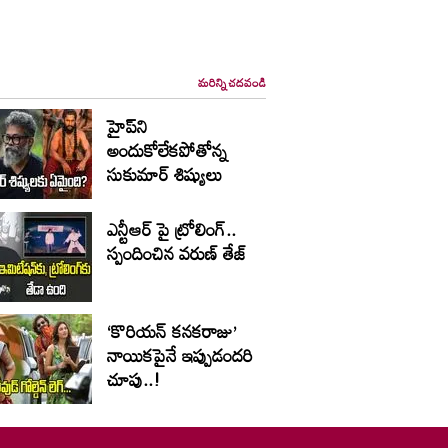
మరిన్ని చదవండి
హైప్‌ని
అందుకోలేకపోతోన్న
సుకుమార్ శిష్యులు
ఎన్టీఆర్ పై ట్రోలింగ్..
స్పందించిన వరుణ్ తేజ్
‘కొరియన్ కనకరాజు’
నాయికపైనే ఇప్పుడందరి
చూపు..!