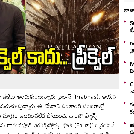
తాజా
S
టీ
తడ
వై
M
వ
C
ఇవ
ార్ గా జేజేలు అందుకుంటున్నారు ప్రభాస్ (Prabhas). ఆయన
ర
ురుచూస్తున్నారు.ఈ యేడాది సంక్రాంతి సంబరాల్లో
రజ
' ఏ మాత్రం అలరించలేక పోయింది. దాంతో ఫ్యాన్స్
ు రాఘవపూడి తెరకెక్కిస్తోన్న 'ఫౌజీ (Fauzi)' చిత్రంపైనే
ఇద
స