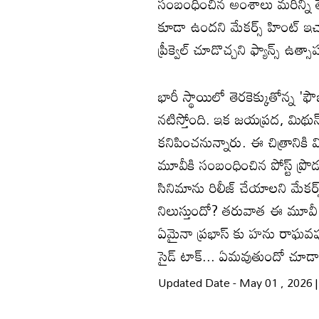
సంబంధించిన అంశాలు మరిన్ని తెలు
కూడా ఉందని మేకర్స్ హింట్ ఇ
ప్రీక్వెల్ చూడొచ్చని ఫ్యాన్స్ ఉత
భారీ స్థాయిలో తెరకెక్కుతోన్న '
నటిస్తోంది. ఇక జయప్రద, మిథున్ 
కనిపించనున్నారు. ఈ చిత్రానికి
మూవీకి సంబంధించిన పోస్ట్ ప్రొడ
సినిమాను రిలీజ్ చేయాలని మేకర్
నిలుస్తుందో? తరువాత ఈ మూవీ ప్ర
ఏమైనా ప్రభాస్ కు హను రాఘవపూ
సైడ్ టాక్... ఏమవుతుందో చూడా
Updated Date - May 01 , 2026 