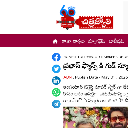
తాజా వార్తలు
మ్యాగజైన్
టాలీవుడ్
HOME
»
TOLLYWOOD
»
MAKERS DROP 
ప్రభాస్ ఫ్యాన్స్ కి గుడ్ న్య
ABN
, Publish Date - May 01 , 202
ఇండియాస్ బిగ్గెస్ట్ సూపర్ స్టార్ 
కోసం జనం ఆసక్తిగా ఎదురుచూస్తున్నా
రాజాసాబ్' ఏ మాత్రం అలరించలేక ప