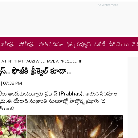
బాలీవుడ్
హాలీవుడ్
సౌత్ సినిమా
ఫిల్మ్ రివ్యూస్
ఓటీటీ
వీడియోలు
వెబ
A HINT THAT FAUZI WILL HAVE A PREQUEL RP
ూస్.. ఫౌజీకి ప్రీక్వెల్ కూడా..
6 | 07:39 PM
గా జేజేలు అందుకుంటున్నారు ప్రభాస్ (Prabhas). ఆయన సినిమాల
రు.ఈ యేడాది సంక్రాంతి సంబరాల్లో పాల్గొన్న ప్రభాస్ 'ద
ోయింది.