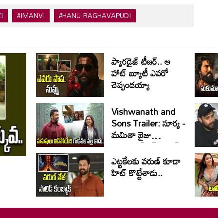
I
#IMANVI
#HANU RAGHAVAPUDI
ప్యారడైజ్ టీజర్.. ఆ
హాట్ బ్యూటీ ఎవరో
చెప్పండయ్యా
Vishwanath and
Sons Trailer: సూర్య -
మమితా బైజు
ఎమోషనల్ రైడ్.. హిట్
పక్కా
ఎట్టకేలకు వరుణ్ కూడా
హిట్ కొట్టేశాడు..