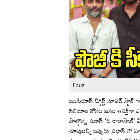
Fauzi
ఇండియాస్ బిగ్గెస్ట్ సూపర్ స్ట
సినిమాల కోసం జనం ఆసక్తిగా ఎద
పాల్గొన్న ప్రభాస్ 'ద రాజాసాబ్
చూపులన్నీ ఇప్పుడు ప్రభాస్ తో హన