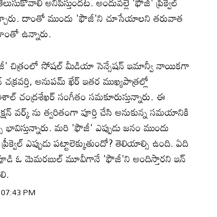
సుకోవాలి అనిపిస్తుందట. అందువల్లే 'ఫౌజీ' ప్రీక్వెల్
చ్చారు. దాంతో ముందు 'ఫౌజీ'ని చూసేయాలని తరువాత
్సాహంతో ఉన్నారు.
ఫౌజీ' చిత్రంలో సోషల్ మీడియా సెన్సేషన్ ఇమాన్వీ నాయికగా
చక్రవర్తి, అనుపమ్ ఖేర్ ఇతర ముఖ్యపాత్రల్లో
 విశాల్ చంద్రశేఖర్ సంగీతం సమకూరుస్తున్నారు. ఈ
క్షన్ వర్క్ ను త్వరితంగా పూర్తి చేసి అనుకున్న సమయానికి
స్ భావిస్తున్నారు. మరి 'ఫౌజీ' ఎప్పుడు జనం ముందు
ీక్వెల్ ఎప్పుడు పట్టాలెక్కుతుందో? తెలియాల్సి ఉంది. ఏది
డి ఓ మెమరబుల్ మూవీగానే 'ఫౌజీ'ని అందిస్తారని ఇన్
లి.
| 07:43 PM