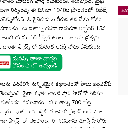
ాతం షూటింగ్ పూర్తి చేసుకుందని తెలుస్తోంది. మైత్రీ
తంగా నిర్మిస్తున్న ఈ సినిమా 1940ల ప్రాంతంలో బ్రిటీష్
మరిన
ెక్కుతోంది. ఓ సైనికుడు ఏ తీరున తన దేశం కోసం
న కథాంశం. ఈ చిత్రాన్ని దసరా కానుకగా అక్టోబర్ 15న
ఉంటే ఈ మూవీకి సీక్వెల్ ఉంటుందా అన్న ప్రశ్నకు
ంది. దాంతో ఫ్యాన్స్ లో మరింత ఆసక్తి చోటు చేసుకుంది.
లను పరిశీలిస్తే సున్నితమైన కథాంశంతో పాటు కట్టిపడేసే
లుస్తుంది. పైగా ప్రభాస్ లాంటి స్టార్ హీరోతో సినిమా
సాగుతోందని సమాచారం. ఈ చిత్రాన్ని 700 కోట్ల
్నారు. ఇంత భారీ బడ్జెట్ మూవీలో ప్రభాస్ లుక్ ఎలా
 ఫ్యాన్స్ లో నెలకొంది. ఈ సినిమాను చూస్తే హీరోకు