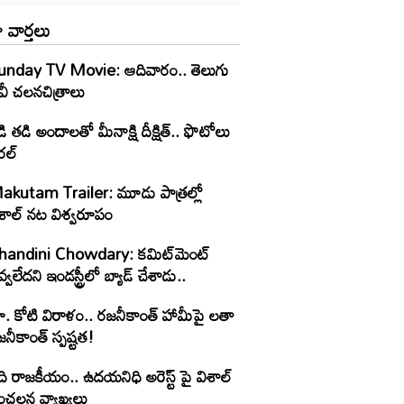
 వార్తలు
unday TV Movie: ఆదివారం.. తెలుగు
వీ చ‌ల‌న‌చిత్రాలు
ి తడి అందాలతో మీనాక్షి దీక్షిత్‌.. ఫొటోలు
రల్
akutam Trailer: మూడు పాత్రల్లో
ిశాల్ నట విశ్వరూపం
handini Chowdary: కమిట్‌మెంట్
్వలేదని ఇండస్ట్రీలో బ్యాడ్ చేశాడు..
ూ. కోటి విరాళం.. రజనీకాంత్ హామీపై లతా
నీకాంత్ స్పష్టత!
ి రాజకీయం.. ఉదయనిధి అరెస్ట్ పై విశాల్
ంచలన వ్యాఖ్యలు