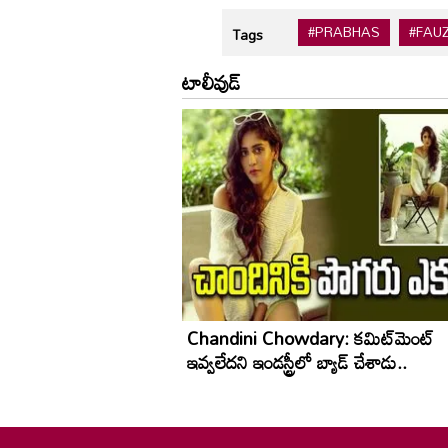
#PRABHAS
#FAUZ
Tags
టాలీవుడ్
Chandini Chowdary: కమిట్‌మెంట్
ఇవ్వలేదని ఇండస్ట్రీలో బ్యాడ్ చేశాడు..