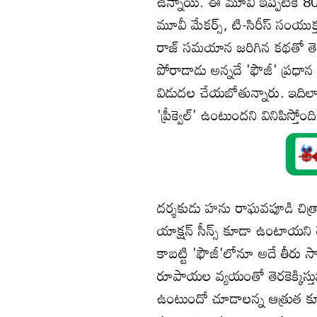
ఉన్నాయి. ఈ మూవీ ఇప్పటికే 80 శ
మూవీ మేకర్స్, టి-సిరీస్ సంయుక్
రాజ్ సమయాన జరిగిన కథతో తెరక
పోరాడాడు అన్నదే 'ఫౌజీ' ప్రధా
విడుదల చేయబోతున్నారు. ఇదిలా 
'ప్రీక్వెల్' ఉంటుందని వినిపిస్తో
దర్శకుడు హను రాఘవపూడి చిత్రా
యాక్షన్ సీన్స్ కూడా ఉంటాయని తె
కాబట్టి 'ఫౌజీ'లోనూ అదే తీరు 
రూపాయల వ్యయంతో తెరకెక్కిస్తున
ఉంటుందో చూడాలన్న ఆత్రుత కూడా