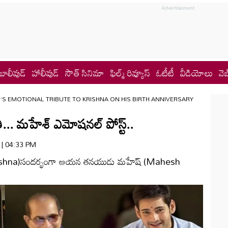
బాలీవుడ్
హాలీవుడ్
సౌత్ సినిమా
ఫిల్మ్ రివ్యూస్
ఓటీటీ
వీడియోలు
వెబ
S EMOTIONAL TRIBUTE TO KRISHNA ON HIS BIRTH ANNIVERSARY
 మహేశ్‌ ఎమోషనల్‌ పోస్ట్‌..
6 | 04:33 PM
Krishna)సందర్భంగా ఆయన తనయుడు మహేష్‌ (Mahesh