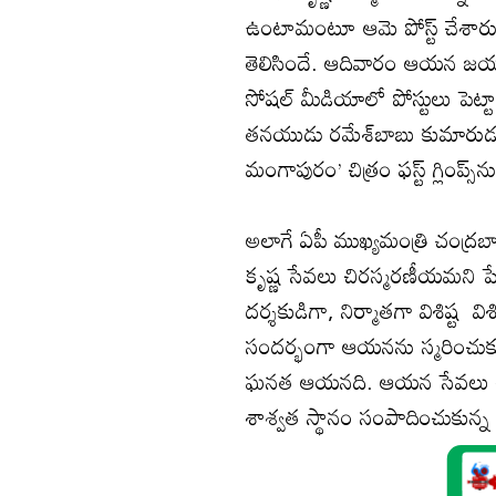
ఉంటామంటూ ఆమె పోస్ట్‌ చేశార
తెలిసిందే. ఆదివారం ఆయన జ
సోషల్‌ మీడియాలో పోస్టులు పెట్ట
తనయుడు రమేశ్‌బాబు కుమారుడు
మంగాపురం’ చిత్రం ఫస్ట్‌ గ్లింప్స్
అలాగే ఏపీ ముఖ్యమంత్రి చంద్రబ
కృష్ణ సేవలు చిరస్మరణీయమని పేర్
దర్శకుడిగా, నిర్మాతగా విశిష్ట 
సందర్భంగా ఆయనను స్మరించుకుంట
ఘనత ఆయనది. ఆయన సేవలు చిర
శాశ్వత స్థానం సంపాదించుకున్న