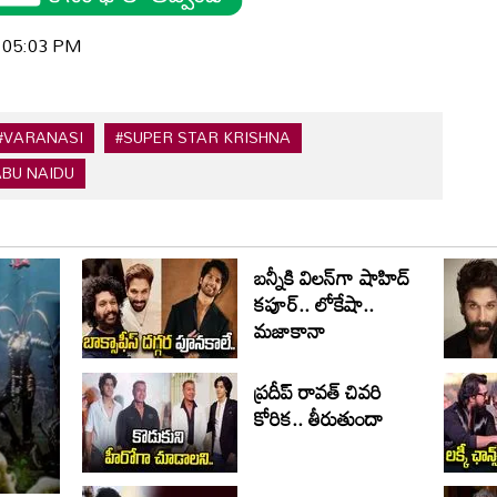
| 05:03 PM
#VARANASI
#SUPER STAR KRISHNA
BU NAIDU
బన్నీకి విలన్‌గా షాహిద్
కపూర్.. లోకేషా..
మజాకానా
ప్రదీప్ రావత్ చివరి
కోరిక.. తీరుతుందా