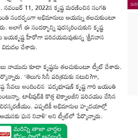
మరిన
ు. నవంబర్‌ 11, 2022న కృష్ణ మరణించిన సంగతి
యంతి సందర్భంగా అభిమానులు ఆయన్ను తలచుకుంటూ
ారు. అలాగే ఈ సందర్భాన్ని పురస్కరించుకుని కృష్ణ
 జయకృష్ణ హీరోగా పరిచయమవుతున్న ‘శ్రీనివాస
‌ను విడుదల చేశారు.
ాబు నాయుడు కూడా కృష్ణను తలచుకుంటూ ట్వీట్‌ చేశారు.
కొన్నారు. ‘‘తెలుగు సినీ పరిశ్రమకు నటుచి?గా,
విశిష్ఠ సేవలు అందించిన పద్మభూషణ్‌ కృష్ణ గారి జయంతి
ున్నా. టాలీవుడ్‌కి కొత్త టెక్నాలజీని పరిచయం చేసిన
స్మరణీయం. ఎప్పటికీ అభిమానుల హృదయాల్లో
 ఆయనకు ఘన నివాళి’ అని ట్వీట్‌లో పేర్కొన్నారు.