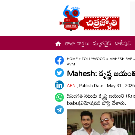
తాజా వార్తలు
మ్యాగజైన్
టాలీవుడ్
HOME
»
TOLLYWOOD
»
MAHESH BABU’
AVM
Mahesh: కృష్ణ జయంతి...
ABN
, Publish Date - May 31 , 202
దివంగత నటుడు కృష్ణ జయంతి (
babu)ఎమోషనల్‌ పోస్ట్‌ చేశారు.