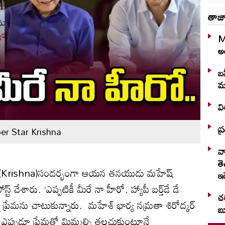
తాజా
M
అం
బన
మ
వి
ప్
r Star Krishna
వ
తె
 (Krishna)సందర్భంగా ఆయన తనయుడు మహేష్‌
ఇ
ేశారు. ‘ఎప్పటికీ మీరే నా హీరో. హ్యాపీ బర్త్‌డే డే
చర
ప్రేమను చాటుకున్నారు. మహేశ్‌ భార్య నమ్రతా శిరోద్కర్‌
బ్
. ఎప్పుడూ ప్రేమతో మిమ్మల్ని తలచుకుంటూనే