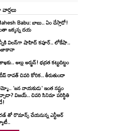
 వార్తలు
ahesh Babu: బాబు.. ఏం చేస్తాడో!
తా జ‌క్క‌న్న ద‌య‌
్నీకి విలన్‌గా షాహిద్ కపూర్.. లోకేషా..
జాకానా
శాఖ‌కు.. అల్లు అర్జున్! భద్రత కట్టుదిట్టం
రదీప్ రావత్ చివరి కోరిక.. తీరుతుందా
ామ్మో.. 'జ‌న నాయ‌కుడు' ఇంత నష్టం
చ్చాడా? విజయ్.. చివరి సినిమా పరిస్థితి
దే!
ణ్ తో రొమాన్స్ చేయనున్న ఎన్టీఆర్
యూటీ..