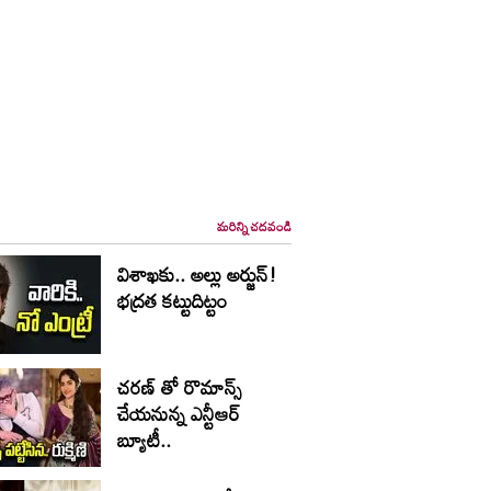
మరిన్ని చదవండి
విశాఖ‌కు.. అల్లు అర్జున్!
భద్రత కట్టుదిట్టం
చరణ్ తో రొమాన్స్
చేయనున్న ఎన్టీఆర్
బ్యూటీ..