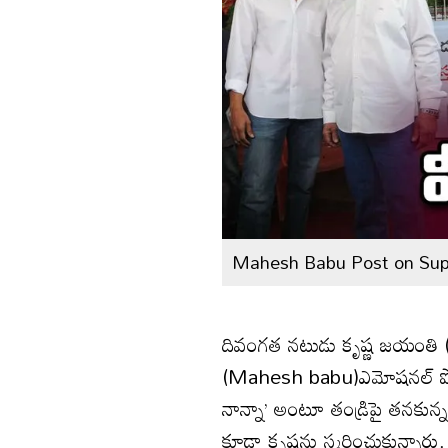
Mahesh Babu Post on Supe
దివంగత నటుడు కృష్ణ జయంతి
(Mahesh babu)ఎమోషనల్‌ పోస్ట్‌ చ
నాన్నా’ అంటూ తండ్రిపై తనకున్న 
కూడా కృష్ణను స్మరించుకున్నారు