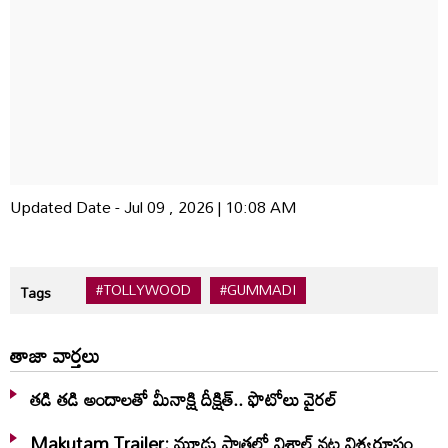
Updated Date - Jul 09 , 2026 | 10:08 AM
#TOLLYWOOD
#GUMMADI
Tags
తాజా వార్తలు
తడి తడి అందాలతో మీనాక్షి దీక్షిత్‌.. ఫొటోలు వైరల్
Makutam Trailer: మూడు పాత్రల్లో విశాల్ నట విశ్వరూపం