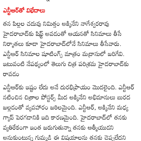
ఎన్టీఆర్‌తో విభేదాలు
తన పిల్లల చదువు నిమిత్తం అక్కినేని నాగేశ్వరరావు
హైదరాబాద్‌కు షిఫ్ట్‌ అవడంతో ఆయనతో సినిమాలు తీసే
నిర్మాతలు కూడా హైదరాబాద్‌లోనే సినిమాలు తీసేవారు.
ఎన్టీఆర్‌ సినిమాల షూటింగ్స్‌ మాత్రం మద్రాసులో జరిగేవి.
ఇటువంటి నేపథ్యంలో తెలుగు చిత్ర పరిశ్రమ హైదరాబాద్‌కు
రావడం
ఎన్టీఆర్‌కు ఇష్టం లేదు అనే దురభిప్రాయం మొదలైంది. ఎన్టీఆర్‌
నటించిన చిత్రాల పోస్టర్స్‌ మీద అక్కినేని అభిమానులు బురద
జల్లడంతో వ్యవహారం జఠిలమైంది. ఎన్టీఆర్‌, అక్కినేని మధ్య
గ్యాప్‌ పెరగడానికి ఇది కారణమైంది. హైదరాబాద్‌లో తనకు
వ్యతిరేకంగా ఇంత జరుగుతున్నా తనకు ఆత్మీయుడని
అనుకుంటున్న గుమ్మడి ఈ విషయాలను తనకు చెప్పలేదని