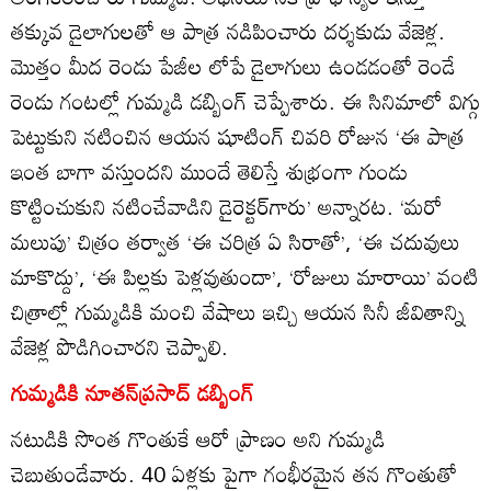
తక్కువ డైలాగులతో ఆ పాత్ర నడిపించారు దర్శకుడు వేజెళ్ల.
మొత్తం మీద రెండు పేజీల లోపే డైలాగులు ఉండడంతో రెండే
రెండు గంటల్లో గుమ్మడి డబ్బింగ్‌ చెప్పేశారు. ఈ సినిమాలో విగ్గు
పెట్టుకుని నటించిన ఆయన షూటింగ్‌ చివరి రోజున ‘ఈ పాత్ర
ఇంత బాగా వస్తుందని ముందే తెలిస్తే శుభ్రంగా గుండు
కొట్టించుకుని నటించేవాడిని డైరెక్టర్‌గారు’ అన్నారట. ‘మరో
మలుపు’ చిత్రం తర్వాత ‘ఈ చరిత్ర ఏ సిరాతో’, ‘ఈ చదువులు
మాకొద్దు’, ‘ఈ పిల్లకు పెళ్లవుతుందా’, ‘రోజులు మారాయి’ వంటి
చిత్రాల్లో గుమ్మడికి మంచి వేషాలు ఇచ్చి ఆయన సినీ జీవితాన్ని
వేజెళ్ల పొడిగించారని చెప్పాలి.
గుమ్మడికి నూతన్‌ప్రసాద్‌ డబ్బింగ్‌
నటుడికి సొంత గొంతుకే ఆరో ప్రాణం అని గుమ్మడి
చెబుతుండేవారు. 40 ఏళ్లకు పైగా గంభీరమైన తన గొంతుతో