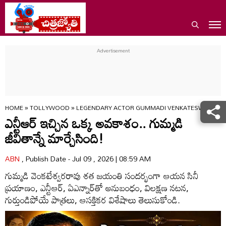
HOME
»
TOLLYWOOD
»
LEGENDARY ACTOR GUMMADI VENKATESWARA RAO 
ఎన్టీఆర్‌ ఇచ్చిన ఒక్క అవకాశం.. గుమ్మడి
జీవితాన్నే మార్చేసింది!
ABN
, Publish Date - Jul 09 , 2026 | 08:59 AM
గుమ్మడి వెంకటేశ్వరరావు శత జయంతి సందర్భంగా ఆయన సినీ
ప్రయాణం, ఎన్టీఆర్‌, ఏఎన్నార్‌తో అనుబంధం, విలక్షణ నటన,
గుర్తుండిపోయే పాత్రలు, ఆసక్తికర విశేషాలు తెలుసుకోండి.