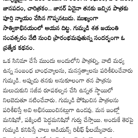
జానపదం, చారిత్రకం.. జానర్‌ ఏదైనా తనకు ఇచ్చిన పాత్రకు
పూర్తి న్యాయం చేసిన గొప్పనటుడు. ముఖ్యంగా
సాత్వికాభినయంలో ఆయన దిట్ట. గుమ్మడి శత జయంతి
సంవత్సరం నేటి నుంచి ప్రారంభమవుతున్న సందర్బంగా ఓ
ప్రత్యేక కథనం.
ఒక సినిమా చేసే ముందు అందులోని పాత్రల్ని, వాటి మధ్య
ఉన్న సంబంధ బాంధవ్యాలను, మనస్తత్వాలను పరిశీలించేవారు
గుమ్మడి. అప్పుడు తనకు అనుకూలంగా తన పాత్రను
మలుచుకుని సజీవ రూపకల్పన చేసి ఉన్నత స్థాయిలో
నిలబెడుతూ నటించేవారు. గుమ్మడి పోషించిన పాత్రలను
పరిశీలిస్తే అవి అభినయించినట్లుగా ఉండవు. మన ఇంట్లో
మనిషినో, పక్కింటి పెద్దమనిషినో గుర్తు చేస్తాయి. అందుకే తెరపై
గుమ్మడి కనిపిస్తే చాలు ఆడియన్స్‌ రిలీఫ్‌ ఫీలయ్యేవారు.