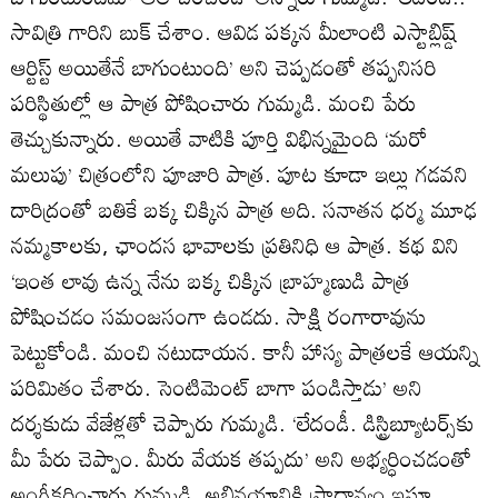
సావిత్రి గారిని బుక్‌ చేశాం. ఆవిడ పక్కన మీలాంటి ఎస్టాబ్లిష్డ్‌
ఆర్టిస్ట్‌ అయితేనే బాగుంటుంది’ అని చెప్పడంతో తప్పనిసరి
పరిస్థితుల్లో ఆ పాత్ర పోషించారు గుమ్మడి. మంచి పేరు
తెచ్చుకున్నారు. అయితే వాటికి పూర్తి విభిన్నమైంది ‘మరో
మలుపు’ చిత్రంలోని పూజారి పాత్ర. పూట కూడా ఇల్లు గడవని
దారిద్రంతో బతికే బక్క చిక్కిన పాత్ర అది. సనాతన ధర్మ మూఢ
నమ్మకాలకు, ఛాందస భావాలకు ప్రతినిధి ఆ పాత్ర. కథ విని
‘ఇంత లావు ఉన్న నేను బక్క చిక్కిన బ్రాహ్మణుడి పాత్ర
పోషించడం సమంజసంగా ఉండదు. సాక్షి రంగారావును
పెట్టుకోండి. మంచి నటుడాయన. కానీ హాస్య పాత్రలకే ఆయన్ని
పరిమితం చేశారు. సెంటిమెంట్‌ బాగా పండిస్తాడు’ అని
దర్శకుడు వేజేళ్లతో చెప్పారు గుమ్మడి. ‘లేదండీ. డిస్ట్రిబ్యూటర్స్‌కు
మీ పేరు చెప్పాం. మీరు వేయక తప్పదు’ అని అభ్యర్ధించడంతో
అంగీకరించారు గుమ్మడి. అభినయానికి ప్రాధాన్యం ఇస్తూ