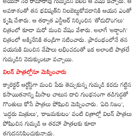
అయినా సరే రామారావు గుమ్మడిని పిలిచి ఆ వేషం ఇచ్చారు. ఆ
అవకాశంతో తన భవిష్యత్‌ని నిలబెట్టుకోవడానికి ఆయన ఎంతో
కృషి చేశారు. ఆ తర్వాత ఎన్టీఆర్‌ నిర్మించిన ‘తోడుదొంగలు’
చిత్రంలో కూడా మరో మంచి వేషం వేశారు. అలాగే ‘అర్ధాంగి’
చిత్రంలో అక్కినేనికి తండ్రిగా నటించారు. ప్రారంభంలోనే తన
వయసుకి మించిన వేషాలు లభించడంతో ఇక అలాంటి పాత్రలే
గుమ్మడిని వెదుక్కుంటూ వచ్చాయి.
విలన్‌ పాత్రల్లోనూ మెప్పించారు
క్యారెక్టర్‌ ఆర్టి్‌స్టగా మంచి పేరు తెచ్చుకున్న గుమ్మడి కరడు గట్టిన
కసాయితనాన్ని మీసాల చాటున దాచి గుంభనంగా తడిగుడ్డతో
గొంతులు కోసే పాత్రలు పోషించి మెప్పించారు. ‘ఏది నిజం’,
‘ఇద్దరు మిత్రులు’, ‘రాజమకుటం’ వంటి చిత్రాల్లో విలన్‌ పాత్రలు
పోషించిన గుమ్మడి ఆ తరహా పాత్రలకు కూడా
తగుదననిపించుకున్నారు.