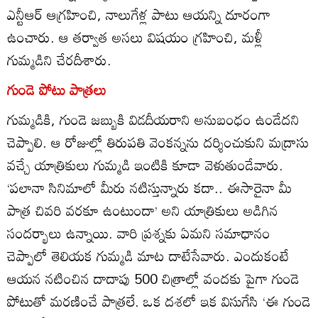
ఎన్టీఆర్‌ ఆగ్రహించి, నాలుగేళ్ల పాటు ఆయన్ని దూరంగా
ఉంచారు. ఆ తర్వాత అసలు విషయం గ్రహించి, మళ్లీ
గుమ్మడిని చేరదీశారు.
గుండె పోటు పాత్రలు
గుమ్మడికి, గుండె జబ్బుకి విడదీయరాని అనుబంధం ఉండేదని
చెప్పాలి. ఆ రోజుల్లో తిరుపతి వెంకన్నను దర్శించుకుని మద్రాసు
వచ్చే యాత్రికులు గుమ్మడి ఇంటికి కూడా వెళుతుండేవారు.
‘పలానా సినిమాలో మీరు నటిస్తున్నారు కదా.. ఈసారైనా మీ
పాత్ర చివరి వరకూ ఉంటుందా’ అని యాత్రికులు అడిగిన
సందర్భాలు ఉన్నాయి. వారి ప్రశ్నకు ఏమని సమాధానం
చెప్పాలో తెలియక గుమ్మడి మాట దాటేసేవారు. ఎందుకంటే
ఆయన నటించిన దాదాపు 500 చిత్రాల్లో వందకు పైగా గుండె
పోటుతో మరణించే పాత్రలే. ఒక దశలో ఇక విసుగేసి ‘ఈ గుండె