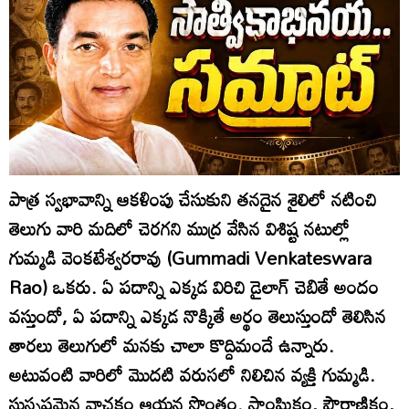
పాత్ర స్వభావాన్ని ఆకళింపు చేసుకుని తనదైన శైలిలో నటించి
తెలుగు వారి మదిలో చెరగని ముద్ర వేసిన విశిష్ట నటుల్లో
గుమ్మడి వెంకటేశ్వరరావు (Gummadi Venkateswara
Rao) ఒకరు. ఏ పదాన్ని ఎక్కడ విరిచి డైలాగ్‌ చెబితే అందం
వస్తుందో, ఏ పదాన్ని ఎక్కడ నొక్కితే అర్థం తెలుస్తుందో తెలిసిన
తారలు తెలుగులో మనకు చాలా కొద్దిమందే ఉన్నారు.
అటువంటి వారిలో మొదటి వరుసలో నిలిచిన వ్యక్తి గుమ్మడి.
సుస్పష్టమైన వాచకం ఆయన సొంతం. సాంఘికం, పౌరాణికం,