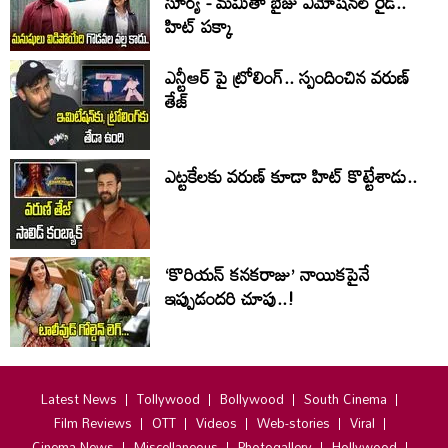
సూర్య - మమితా బైజు ఎమోషనల్ రైడ్..
హిట్ పక్కా
ఎన్టీఆర్ పై ట్రోలింగ్.. స్పందించిన వరుణ్
తేజ్
ఎట్టకేలకు వరుణ్ కూడా హిట్ కొట్టేశాడు..
‘కొరియన్ కనకరాజు’ నాయికపైనే
ఇప్పుడందరి చూపు..!
Latest News
Tollywood
Bollywood
South Cinema
Film Reviews
OTT
Videos
Web-stories
Viral
Cinema News
Miscellaneous
Photogallery
Hollywood