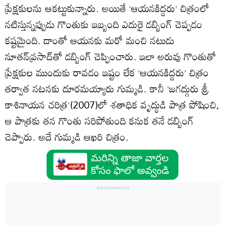
ప్రేక్షకులను ఆకట్టుకున్నారు. అయితే ‘ఆయనకిద్దరు’ చిత్రంలో
నటిస్తున్నప్పుడు గొంతుకు ఇబ్బంది ఎదురై డబ్బింగ్‌ చెప్పడం
కష్టమైంది. దాంతో ఆయనకు మరో మంచి నటుడు
నూతన్‌ప్రసాద్‌తో డబ్బింగ్‌ చెప్పించారు. ఇలా అరువు గొంతుతో
ప్రేక్షకుల ముందుకు రావడం ఇష్టం లేక ‘ఆయనకిద్దరు’ చిత్రం
తర్వాత నటనకు దూరమయ్యారు గుమ్మడి. కానీ ‘జగద్గురు శ్రీ
కాశినాయన చరిత్ర’(2007)లో శతాధిక వృద్ధుడి పాత్ర పోషించి,
ఆ పాత్రకు తన గొంతు సరిపోతుంది కనుక తనే డబ్బింగ్‌
చెప్పారు. అదే గుమ్మడి ఆఖరి చిత్రం.