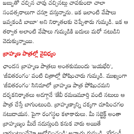
జబ్బుతో చచ్చిన చావు చచ్చినట్లు చావకుండా చాలా
సంవత్సరాలుగా చస్తూ వస్తున్నాను. ఇక ఇలాంటి వేషాలు
ఇవ్వకండి బాబూ’ అని నిర్మాతలకు చెప్పేశారు గుమ్మడి. ఇక ఆ
తర్వాత అలాంటి వేషాలు గుమ్మడికి బదులు మరో నటుడిని
వెదుక్కున్నాయి.
బ్రాహ్మణ పాత్రల్లో వైవిధ్యం
ఛాందస బ్రాహ్మణ పాత్రలు అంతకుముందు ‘జయభేరి’,
‘జీవితరంగం’ వంటి చిత్రాల్లో పోషించారు గుమ్మడి. ముఖ్యంగా
‘జీవితరంగం’ సినిమాలో బ్రాహ్మణ పాత్ర పోషించమని
దర్శకనిర్మాతలు అడగ్గానే ‘జేవీ రమణమూర్తి వంటి నటులు ఆ
పాత్ర చేస్తే బాగుంటుంది. బ్రాహ్మణ్యాన్ని చక్కగా చూపించగల
నటుడాయన. పైగా రంగస్థల కళాకారులు. మీ సబ్జెక్ట్‌ అంతా
బ్రాహ్మణ్యం మీదే నడుస్తుంది కనుక వారు అయితే
బాగుంటుందేమో ఆలోచించండి’ అన్నారు గుమ్మడి. ‘లేదండీ..