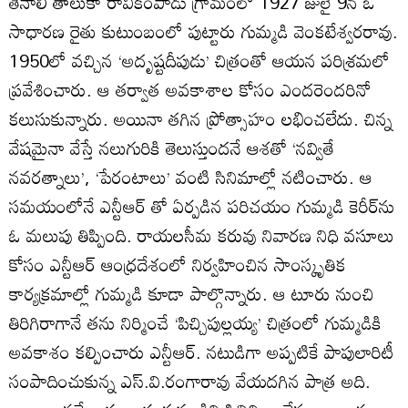
తెనాలి తాలుకా రావికంపాడు గ్రామంలో 1927 జులై 9న ఓ
సాధారణ రైతు కుటుంబంలో పుట్టారు గుమ్మడి వెంకటేశ్వరరావు.
1950లో వచ్చిన ‘అదృష్టదీపుడు’ చిత్రంతో ఆయన పరిశ్రమలో
ప్రవేశించారు. ఆ తర్వాత అవకాశాల కోసం ఎందరెందరినో
కలుసుకున్నారు. అయినా తగిన ప్రోత్సాహం లభించలేదు. చిన్న
వేషమైనా వేస్తే నలుగురికి తెలుస్తుందనే ఆశతో ‘నవ్వితే
నవరత్నాలు’, ‘పేరంటాలు’ వంటి సినిమాల్లో నటించారు. ఆ
సమయంలోనే ఎన్టీఆర్‌ తో ఏర్పడిన పరిచయం గుమ్మడి కెరీర్‌ను
ఓ మలుపు తిప్పింది. రాయలసీమ కరువు నివారణ నిధి వసూలు
కోసం ఎన్టీఆర్‌ ఆంధ్రదేశంలో నిర్వహించిన సాంస్కృతిక
కార్యక్రమాల్లో గుమ్మడి కూడా పాల్గొన్నారు. ఆ టూరు నుంచి
తిరిగిరాగానే తను నిర్మించే ‘పిచ్చిపుల్లయ్య’ చిత్రంలో గుమ్మడికి
అవకాశం కల్పించారు ఎన్టీఆర్‌. నటుడిగా అప్పటికే పాపులారిటీ
సంపాదించుకున్న ఎస్‌.వి.రంగారావు వేయదగిన పాత్ర అది.