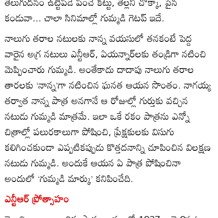
తెలుగుదనం ఉట్టిపడే పంచె కట్టు, తెల్లని చొక్కా, పైన
కండువా... చాలా సినిమాల్లో గుమ్మడి గెటప్‌ ఇదే.
నాలుగు తరాల నటులకు నాన్న వయసులో తనకంటే పెద్ద
వారైన అగ్ర నటులు ఎన్టీఆర్‌, ఏయన్నార్‌లకు తండ్రిగా నటించి
మెప్పించారు గుమ్మడి. అంతేకాదు దాదాపు నాలుగు తరాల
తారలకు ‘నాన్న’గా నటించిన ఘనత ఆయన సొంతం. నాగయ్య
తర్వాత నాన్న పాత్ర అనగానే ఆ రోజుల్లో గుర్తుకు వచ్చిన
నటుడు గుమ్మడి మాత్రమే. ఇలా ఒకే రకం పాత్రను ఎన్నో
చిత్రాల్లో పలురకాలుగా పోషించి, ప్రేక్షకులకు విసుగు
కలిగించకుండా ఎప్పటికప్పుడు కొత్తదనాన్ని చూపించిన విలక్షణ
నటుడు గుమ్మడి. అందుకే ఆయన ఏ పాత్ర పోషించినా
అందులో ‘గుమ్మడి మార్కు’ కనిపించేది.
ఎన్టీఆర్‌ ప్రోత్సాహం