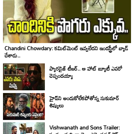
Chandini Chowdary: కమిట్‌మెంట్ ఇవ్వలేదని ఇండస్ట్రీలో బ్యాడ్
చేశాడు..
ప్యారడైజ్ టీజర్.. ఆ హాట్ బ్యూటీ ఎవరో
చెప్పండయ్యా
హైప్‌ని అందుకోలేకపోతోన్న సుకుమార్
శిష్యులు
Vishwanath and Sons Trailer: