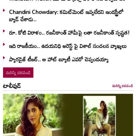
Chandini Chowdary: కమిట్‌మెంట్ ఇవ్వలేదని ఇండస్ట్రీలో
బ్యాడ్ చేశాడు..
రూ. కోటి విరాళం.. రజనీకాంత్ హామీపై లతా రజనీకాంత్ స్పష్టత!
ఇది రాజకీయం.. ఉదయనిధి అరెస్ట్ పై విశాల్ సంచలన వ్యాఖ్యలు
ప్యారడైజ్ టీజర్.. ఆ హాట్ బ్యూటీ ఎవరో చెప్పండయ్యా
మరిన్ని చదవండి
టాలీవుడ్
మరిన్ని చదవండి