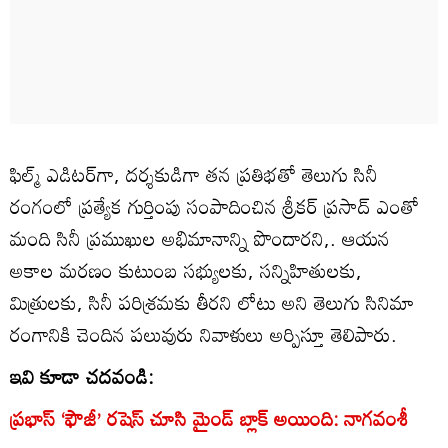
ఫిల్మ్ ఎడిటర్‌గా, దర్శకుడిగా తన ప్రతిభతో తెలుగు సినీ
రంగంలో ప్రత్యేక గుర్తింపు సంపాదించిన శ్రీకర్ ప్రసాద్ ఎంతో
మంది సినీ ప్రముఖుల అభిమానాన్ని పొందారని,. ఆయన
అకాల మరణం కుటుంబ సభ్యులకు, సన్నిహితులకు,
మిత్రులకు, సినీ పరిశ్రమకు తీరని లోటు అని తెలుగు సినిమా
రంగానికి చెందిన పలువురు నివాళులు అర్పిస్తూ తెలిపారు.
ఇవి కూడా చదవండి:
ప్రభాస్ ‘ఫౌజీ’ రషెస్ చూసి మైండ్ బ్లాక్ అయింది: నాగవంశీ