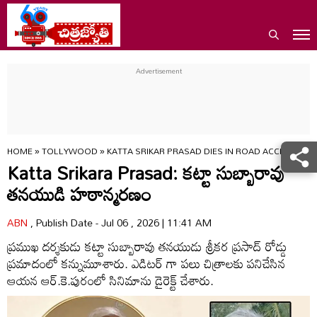
HOME
»
TOLLYWOOD
»
KATTA SRIKAR PRASAD DIES IN ROAD ACCIDENT 
Katta Srikara Prasad: కట్టా సుబ్బారావు
తనయుడి హఠాన్మరణం
ABN
, Publish Date - Jul 06 , 2026 | 11:41 AM
ప్రముఖ దర్శకుడు కట్టా సుబ్బారావు తనయుడు శ్రీకర ప్రసాద్‌ రోడ్డు
ప్రమాదంలో కన్నుమూశారు. ఎడిటర్ గా పలు చిత్రాలకు పనిచేసిన
ఆయన ఆర్.కె.పురంలో సినిమాను డైరెక్ట్ చేశారు.