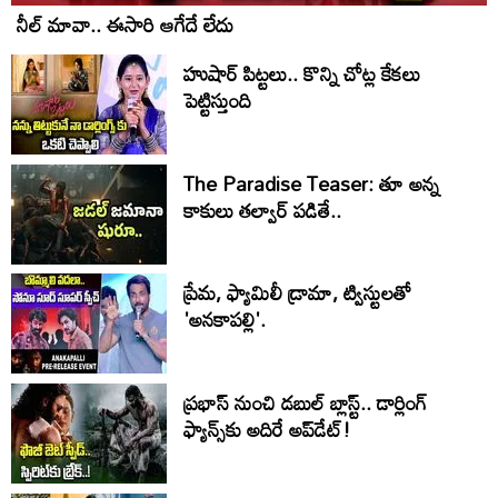
నీల్ మావా.. ఈసారి ఆగేదే లేదు
హుషార్‌ పిట్టలు.. కొన్ని చోట్ల కేకలు
పెట్టిస్తుంది
The Paradise Teaser: తూ అన్న
కాకులు తల్వార్ పడితే..
ప్రేమ, ఫ్యామిలీ డ్రామా, ట్విస్టులతో
'అనకాపల్లి'.
ప్రభాస్ నుంచి డబుల్ బ్లాస్ట్.. డార్లింగ్
ఫ్యాన్స్‌కు అదిరే అప్‌డేట్!