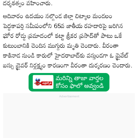
దర్శకత్వం వహించారు.
ఆదివారం ఉదయం నల్గొండ జిల్లా చిట్యాల మండలం
పెద్దకాపర్తి సమీపంలోని 65వ జాతీయ రహదారిపై జరిగిన
ఘోర రోడ్డు ప్రమాదంలో కట్టా శ్రీకర ప్రసాద్‌తో పాటు ఒకే
కుటుంబానికి చెందిన ముగ్గురు మృతి చెందారు. వీరంతా
కాకినాడ నుండి కారులో హైదరాబాద్‌కు వస్తుండగా ఓ ప్రైవేట్
బస్సు డ్రైవర్ నిర్లక్ష్యం కారణంగా వీరంతా దుర్మరణం చెందారు.