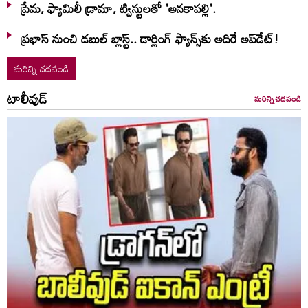
ప్రేమ, ఫ్యామిలీ డ్రామా, ట్విస్టులతో 'అనకాపల్లి'.
ప్రభాస్ నుంచి డబుల్ బ్లాస్ట్.. డార్లింగ్ ఫ్యాన్స్‌కు అదిరే అప్‌డేట్!
మరిన్ని చదవండి
టాలీవుడ్
మరిన్ని చదవండి