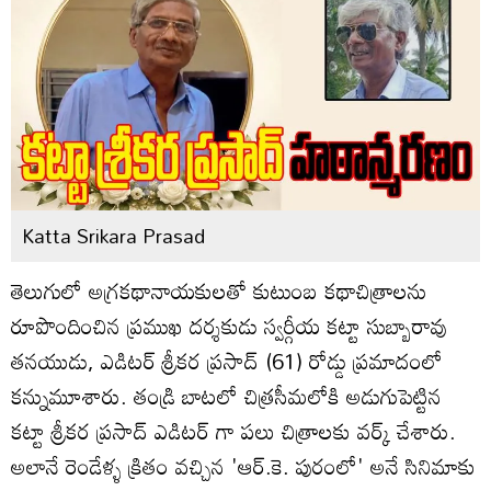
Katta Srikara Prasad
తెలుగులో అగ్రకథానాయకులతో కుటుంబ కథాచిత్రాలను
రూపొందించిన ప్రముఖ దర్శకుడు స్వర్గీయ కట్టా సుబ్బారావు
తనయుడు, ఎడిటర్ శ్రీకర ప్రసాద్‌ (61) రోడ్డు ప్రమాదంలో
కన్నుమూశారు. తండ్రి బాటలో చిత్రసీమలోకి అడుగుపెట్టిన
కట్టా శ్రీకర ప్రసాద్‌ ఎడిటర్ గా పలు చిత్రాలకు వర్క్ చేశారు.
అలానే రెండేళ్ళ క్రితం వచ్చిన 'ఆర్.కె. పురంలో' అనే సినిమాకు