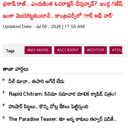
ప్రకాష్ రాజ్.. ఎందుకింత ఓవరాక్షన్ చేస్తున్నావ్?: బండ్ల గణేష్
ఇంకా మొదలెట్టకుండానే.. కాంట్రవర్సీలో ‘గాడ్ ఆఫ్ వార్’
Updated Date - Jul 06 , 2026 | 11:55 AM
#NO MORE
#ACCIDENT
#EDITOR
#TOLL
Tags
తాజా వార్తలు
నీల్ మావా.. ఈసారి ఆగేదే లేదు
Rapid Chitram: సినిమా సమాచార మాలిక ర్యాపిడ్ చిత్రం!
హుషార్‌ పిట్టలు.. కొన్ని చోట్ల కేకలు పెట్టిస్తుంది
The Paradise Teaser: తూ అన్న కాకులు తల్వార్ పడితే..