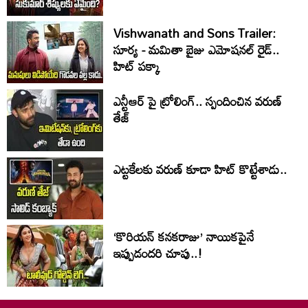
Vishwanath and Sons Trailer:
సూర్య - మమితా బైజు ఎమోషనల్ రైడ్..
హిట్ పక్కా
ఎన్టీఆర్ పై ట్రోలింగ్.. స్పందించిన వరుణ్
తేజ్
ఎట్టకేలకు వరుణ్ కూడా హిట్ కొట్టేశాడు..
‘కొరియన్ కనకరాజు’ నాయికపైనే
ఇప్పుడందరి చూపు..!