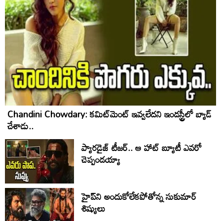
Chandini Chowdary: కమిట్‌మెంట్ ఇవ్వలేదని ఇండస్ట్రీలో బ్యాడ్
చేశాడు..
ప్యారడైజ్ టీజర్.. ఆ హాట్ బ్యూటీ ఎవరో
చెప్పండయ్యా
హైప్‌ని అందుకోలేకపోతోన్న సుకుమార్
శిష్యులు