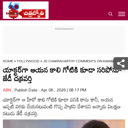
HOME
»
TOLLYWOOD
»
JD CHAKRAVARTHY COMMENTS ON KAMAL HAASAN
యాక్టర్‌గా ఆయన కాలి గోటికి కూడా సరిపోను-
జేడీ చక్రవర్తి
ABN
, Publish Date - Apr 06 , 2026 | 08:17 PM
యాక్టర్‌గా ఆ హీరో కాలి గోటికి కూడా పనికి రాను కానీ, ఆయన
ఇప్పటి వరకు చేయనటువంటి గొప్ప పాత్రని చేశానని అన్నారు విలక్షణ
నటుడు జేడీ చక్రవర్తి.