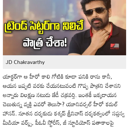
JD Chakravarthy
యాక్టర్‌గా ఆ హీరో కాలి గోటికి కూడా పనికి రాను కానీ,
ఆయన ఇప్పటి వరకు చేయనటువంటి గొప్ప పాత్రని చేశానని
అన్నారు విలక్షణ నటుడు జేడీ చక్రవర్తి. ఇంతకీ ఇక్కడాయన
చెబుతున్న వ్యక్తి ఎవరో తెలుసా? యూనివర్సల్ హీరో కమల్
హాసన్. నూతన దర్శకుడు కశ్యప్ శ్రీనివాస్ దర్శకత్వంలో సప్తస్వ
మీడియా వర్క్స్, పీఓవీ స్టోరీస్, జీ స్టూడియోస్ పతాకాలపై