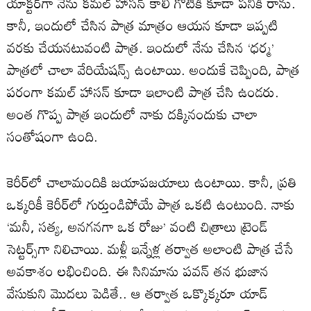
యాక్టర్‌గా నేను కమల్ హాసన్ కాలి గోటికి కూడా పనికి రాను.
కానీ, ఇందులో చేసిన పాత్ర మాత్రం ఆయన కూడా ఇప్పటి
వరకు చేయనటువంటి పాత్ర. ఇందులో నేను చేసిన ‘ధర్మ’
పాత్రలో చాలా వేరియేషన్స్ ఉంటాయి. అందుకే చెప్పింది, పాత్ర
పరంగా కమల్ హాసన్ కూడా ఇలాంటి పాత్ర చేసి ఉండరు.
అంత గొప్ప పాత్ర ఇందులో నాకు దక్కినందుకు చాలా
సంతోషంగా ఉంది.
కెరీర్‌లో చాలామందికి జయాపజయాలు ఉంటాయి. కానీ, ప్రతి
ఒక్కరికీ కెరీర్‌లో గుర్తుండిపోయే పాత్ర ఒకటి ఉంటుంది. నాకు
‘మనీ, సత్య, అనగనగా ఒక రోజు’ వంటి చిత్రాలు ట్రెండ్
సెట్టర్స్‌గా నిలిచాయి. మళ్లీ ఇన్నేళ్ల తర్వాత అలాంటి పాత్ర చేసే
అవకాశం లభించింది. ఈ సినిమాను పవన్ తన భుజాన
వేసుకుని మొదలు పెడితే.. ఆ తర్వాత ఒక్కొక్కరూ యాడ్