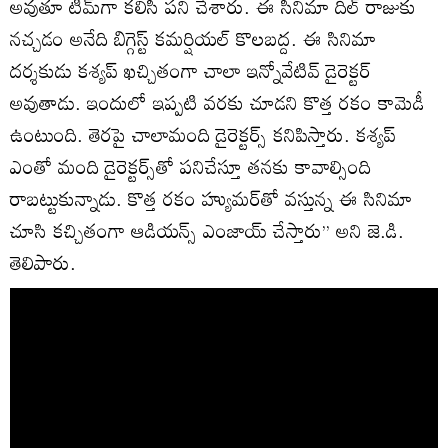
అవుతూ టీమ్‌గా కలిసి పని చేశారు. ఈ సినిమా దిల్ రాజుకు
నచ్చడం అనేది బిగ్గెస్ట్ కమర్షియల్ కొలబద్ద. ఈ సినిమా
దర్శకుడు కశ్యప్ ఖచ్చితంగా చాలా ఇన్నోవేటివ్ డైరెక్టర్
అవుతాడు. ఇందులో ఇప్పటి వరకు చూడని కొత్త రకం కామెడీ
ఉంటుంది. తెరపై చాలామంది డైరెక్టర్స్ కనిపిస్తారు. కశ్యప్
ఎంతో మంది డైరెక్టర్స్‌తో పనిచేస్తూ తనకు కావాల్సింది
రాబట్టుకున్నాడు. కొత్త రకం హ్యుమర్‌తో వస్తున్న ఈ సినిమా
చూసి కచ్చితంగా ఆడియన్స్ ఎంజాయ్ చేస్తారు’’ అని జె.డి.
తెలిపారు.