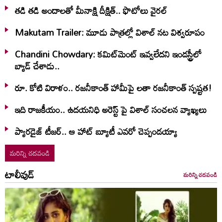
తడి తడి అందాలతో మీనాక్షి దీక్షిత్‌.. ఫొటోలు వైరల్
Makutam Trailer: మూడు పాత్రల్లో విశాల్ నట విశ్వరూపం
Chandini Chowdary: కమిట్‌మెంట్ ఇవ్వలేదని ఇండస్ట్రీలో
బ్యాడ్ చేశాడు..
రూ. కోటి విరాళం.. రజనీకాంత్ హామీపై లతా రజనీకాంత్ స్పష్టత!
ఇది రాజకీయం.. ఉదయనిధి అరెస్ట్ పై విశాల్ సంచలన వ్యాఖ్యలు
ప్యారడైజ్ టీజర్.. ఆ హాట్ బ్యూటీ ఎవరో చెప్పండయ్యా
మరిన్ని చదవండి
టాలీవుడ్
మరిన్ని చదవండి