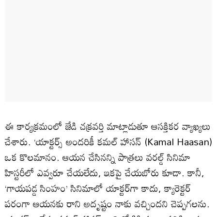
ఈ కార్యక్రమంలో జేడి చక్రవర్తి మాట్లాడుతూ ఆసక్తికర వ్యాఖ్యలు
చేశారు. ‘యాక్టర్స్ అందరికీ కమల్ హాసన్ (Kamal Haasan)
ఒక కొలమానం. ఆయన చేసినన్ని పాత్రలు వరల్డ్ సినిమా
హిస్టరీలో ఎవ్వరూ చేయలేదు, ఇకపై చేయబోరు కూడా. కానీ,
‘గాయపడ్డ సింహం’ సినిమాలో యాక్టర్‌గా కాదు, క్యారెక్టర్
పరంగా ఆయనకు రాని అదృష్టం నాకు వచ్చిందని చెప్పగలను.