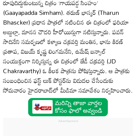
రూపుదిద్దుకుంటున్న చిత్రం ‘గాయపడ్డ సింహం’
(Gaayapadda Simham). తరుణ్ భాస్కర్ (Tharun
Bhascker) ప్రధాన పాత్రలో నటించిన ఈ చిత్రంలో ఫరియా
అబ్దుల్లా, మానస చౌదరి హీరోయిన్లుగా నటిస్తున్నారు. పవన్
సాదినేని సమర్పణలో కళ్యాణ చక్రవర్తి మంతిన, భాను కిరణ్
ప్రతాప, విజయ్ కృష్ణ లింగమనేని, ఉమేష్ బన్సాల్
సంయుక్తంగా నిర్మిస్తున్న ఈ చిత్రంలో జేడీ చక్రవర్తి (JD
Chakravarthy) ఓ కీలక పాత్రను పోషిస్తున్నారు. ఆ పాత్రకు
సంబంధించిన ఫస్ట్ లుక్ పోస్టర్‌ను విడుదల చేసేందుకు
సోమవారం హైదరాబాద్‌లో మీడిమా సమావేశం నిర్వహించారు.